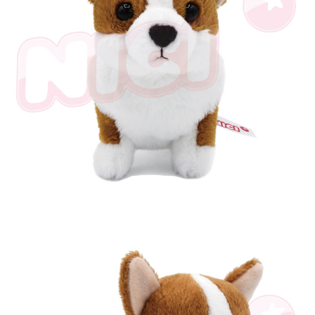
是否繳費成功／繳費後需取消欲退款等相關疑問，請聯繫「AFTEE先享後付
客戶支援中心」
https://netprotections.freshdesk.com/support/home
【注意事項】
１．透過由恩沛科技股份有限公司提供之「AFTEE先享後付」服務完成之交
易，需依本服務之必要範圍內提供個人資料，並將交易相關給付款項請求債
權轉讓予恩沛科技股份有限公司。
２．關於個人資料處理事宜，請瀏覽以下網址：
https://aftee.tw/terms/#terms3
３．未成年的使用者請事先徵得法定代理人或監護人之同意方可使用
「AFTEE先享後付」，若未經同意申辦者引起之損失，本公司不負相關責
任。
４．使用「AFTEE先享後付」時，將依據個別帳號之用戶狀況，依本公司即
時審查核予不同之上限額度；若仍有額度不足之情形，本公司將視審查結果
請求用戶進行身份認證。
５．嚴禁一人註冊多個帳號或使用他人資訊註冊。若發現惡意使用之情形，
恩沛科技股份有限公司將有權停止該用戶之使用額度並採取法律行動。