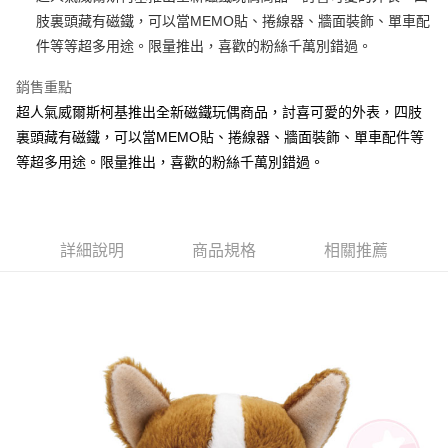
肢裏頭藏有磁鐵，可以當MEMO貼、捲線器、牆面裝飾、單車配
街口支付
件等等超多用途。限量推出，喜歡的粉絲千萬別錯過。
悠遊付
銷售重點
AFTEE先享後付
超人氣威爾斯柯基推出全新磁鐵玩偶商品，討喜可愛的外表，四肢
相關說明
裏頭藏有磁鐵，可以當MEMO貼、捲線器、牆面裝飾、單車配件等
【關於「AFTEE先享後付」】
等超多用途。限量推出，喜歡的粉絲千萬別錯過。
ATM付款
AFTEE先享後付是「在收到商品之後才付款」的支付方式。 讓您購物簡單
便利好安心！
１．簡單：不需註冊會員、不需綁卡、不需儲值。
運送方式
２．便利：只要手機號碼，簡訊認證，即可結帳。
３．安心：先確認商品／服務後，再付款。
全家付款取貨
詳細說明
商品規格
相關推薦
每筆NT$100，滿NT$490(含以上)免運費
【「AFTEE先享後付」結帳流程】
１．於結帳方式選擇「AFTEE先享後付」後，將跳轉至「AFTEE先享後付」
7-11付款取貨
結帳頁面，進行簡訊認證並確認金額後，即可完成結帳。
２．訂單成立數日內，您將收到繳費通知簡訊。
每筆NT$100，滿NT$490(含以上)免運費
３．收到繳費通知簡訊後14天內，點擊此簡訊中的連結，可透過四大超商／
ATM／網路銀行／等多元方式進行付款，方視為交易完成。
宅配
※ 請注意：結帳手續完成當下不需立刻繳費，但若您需要取消訂單，請聯絡
每筆NT$100，滿NT$990(含以上)免運費
購買商品的店家。未經商家同意取消之訂單仍視為有效，需透過AFTEE先享
後付繳納相關費用。
海外國家
※ 交易是否成功請以「AFTEE先享後付 」之結帳頁面顯示為準，若有關於
查看運費