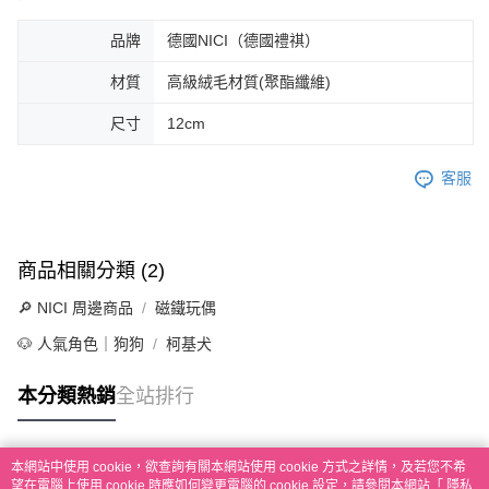
品牌
德國NICI（德國禮祺）
材質
高級絨毛材質(聚酯纖維)
尺寸
12cm
客服
商品相關分類 (2)
🔎 NICI 周邊商品
磁鐵玩偶
🐶 人氣角色｜狗狗
柯基犬
本分類熱銷
全站排行
本網站中使用 cookie，欲查詢有關本網站使用 cookie 方式之詳情，及若您不希
熱門標籤
望在電腦上使用 cookie 時應如何變更電腦的 cookie 設定，請參閱本網站「
隱私