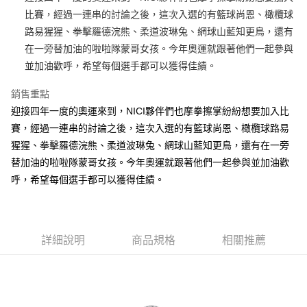
比賽，經過一連串的討論之後，這次入選的有籃球尚恩、橄欖球
街口支付
路易猩猩、拳擊羅德浣熊、柔道波琳兔、網球山藍知更鳥，還有
悠遊付
在一旁替加油的啦啦隊蒙哥女孩。今年奧運就跟著他們一起參與
並加油歡呼，希望每個選手都可以獲得佳績。
AFTEE先享後付
相關說明
銷售重點
【關於「AFTEE先享後付」】
迎接四年一度的奧運來到，NICI夥伴們也摩拳擦掌紛紛想要加入比
ATM付款
AFTEE先享後付是「在收到商品之後才付款」的支付方式。 讓您購物簡單
便利好安心！
賽，經過一連串的討論之後，這次入選的有籃球尚恩、橄欖球路易
１．簡單：不需註冊會員、不需綁卡、不需儲值。
猩猩、拳擊羅德浣熊、柔道波琳兔、網球山藍知更鳥，還有在一旁
運送方式
２．便利：只要手機號碼，簡訊認證，即可結帳。
替加油的啦啦隊蒙哥女孩。今年奧運就跟著他們一起參與並加油歡
３．安心：先確認商品／服務後，再付款。
全家付款取貨
呼，希望每個選手都可以獲得佳績。
每筆NT$100，滿NT$490(含以上)免運費
【「AFTEE先享後付」結帳流程】
１．於結帳方式選擇「AFTEE先享後付」後，將跳轉至「AFTEE先享後付」
7-11付款取貨
結帳頁面，進行簡訊認證並確認金額後，即可完成結帳。
２．訂單成立數日內，您將收到繳費通知簡訊。
每筆NT$100，滿NT$490(含以上)免運費
３．收到繳費通知簡訊後14天內，點擊此簡訊中的連結，可透過四大超商／
詳細說明
商品規格
相關推薦
ATM／網路銀行／等多元方式進行付款，方視為交易完成。
宅配
※ 請注意：結帳手續完成當下不需立刻繳費，但若您需要取消訂單，請聯絡
每筆NT$100，滿NT$990(含以上)免運費
購買商品的店家。未經商家同意取消之訂單仍視為有效，需透過AFTEE先享
後付繳納相關費用。
海外國家
※ 交易是否成功請以「AFTEE先享後付 」之結帳頁面顯示為準，若有關於
查看運費