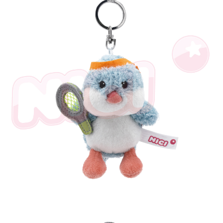
是否繳費成功／繳費後需取消欲退款等相關疑問，請聯繫「AFTEE先享後付
客戶支援中心」
https://netprotections.freshdesk.com/support/home
【注意事項】
１．透過由恩沛科技股份有限公司提供之「AFTEE先享後付」服務完成之交
易，需依本服務之必要範圍內提供個人資料，並將交易相關給付款項請求債
權轉讓予恩沛科技股份有限公司。
２．關於個人資料處理事宜，請瀏覽以下網址：
https://aftee.tw/terms/#terms3
３．未成年的使用者請事先徵得法定代理人或監護人之同意方可使用
「AFTEE先享後付」，若未經同意申辦者引起之損失，本公司不負相關責
任。
４．使用「AFTEE先享後付」時，將依據個別帳號之用戶狀況，依本公司即
時審查核予不同之上限額度；若仍有額度不足之情形，本公司將視審查結果
請求用戶進行身份認證。
５．嚴禁一人註冊多個帳號或使用他人資訊註冊。若發現惡意使用之情形，
恩沛科技股份有限公司將有權停止該用戶之使用額度並採取法律行動。