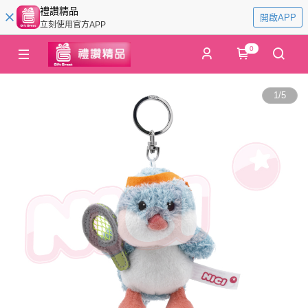
禮讚精品
開啟APP
立刻使用官方APP
0
1
/
5