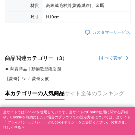
材質
高級絨毛材質(聚酯纖維)、金屬
尺寸
H10cm
カスタマーサービス
商品関連カテゴリー（3）
[すべて表示]
🔥 熱賣商品｜動物造型鑰匙圈
【蒙哥】🐾
蒙哥女孩
本カテゴリーの人気商品
サイト全体のランキング
当サイトではCookieを使用しています。当サイトのCookie使用に関する詳細
人気タグ
や、Cookieを無効にしたい場合のブラウザでの設定方法については、当サイト
「
プライバシーポリシー
」のCookieポリシーをご参照ください。お客さま
が、当サイトを引き続き使用される場合、当社がサイト利用規約のCookieポリ
詳しく見る >
シーに基づいてCookieを使用することに同意したものとみなします。