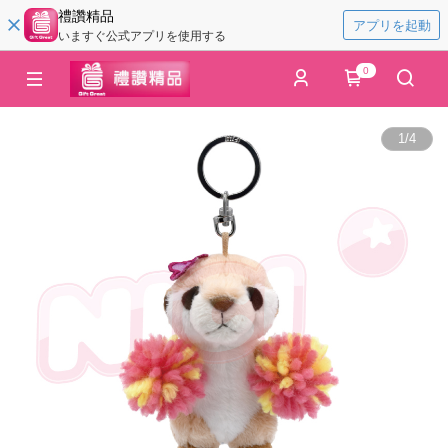
禮讚精品
アプリを起動
いますぐ公式アプリを使用する
0
1
/
4