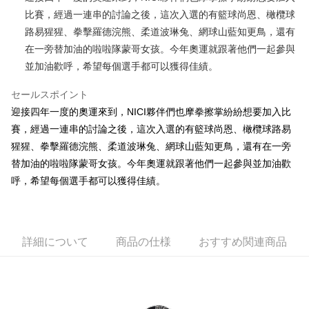
比賽，經過一連串的討論之後，這次入選的有籃球尚恩、橄欖球
JKOPAY
路易猩猩、拳擊羅德浣熊、柔道波琳兔、網球山藍知更鳥，還有
Easy Wallet
在一旁替加油的啦啦隊蒙哥女孩。今年奧運就跟著他們一起參與
並加油歡呼，希望每個選手都可以獲得佳績。
AFTEE代金後払い
説明
セールスポイント
一、 AFTEE代金後払いについて
ATM払い
迎接四年一度的奧運來到，NICI夥伴們也摩拳擦掌紛紛想要加入比
1.お支払い方法でAFTEE代金後払いを選択すると、携帯電話認証ウィンド
ウが表示されます。
賽，經過一連串的討論之後，這次入選的有籃球尚恩、橄欖球路易
2.SMSで認証してお支払い手続を進めてください。
配送方法
猩猩、拳擊羅德浣熊、柔道波琳兔、網球山藍知更鳥，還有在一旁
3.注文するときのお支払いは不要です。商品はご指定の住所に配送されま
替加油的啦啦隊蒙哥女孩。今年奧運就跟著他們一起參與並加油歡
す。
全家付款取貨
4.ご注文が完了すると、携帯に支払い通知のSMSが届きます。アプリ会員
呼，希望每個選手都可以獲得佳績。
配送毎にNT$100、NT$490以上で送料無料
の場合は、AFTEE アプリプッシュ通知が届きます。
5.商品受け取り時のお支払いは不要です。商品を確かめてから、SMSまた
7-11付款取貨
はアプリの通知に従って、4大コンビニ、またはATM/オンラインバンキン
グでお支払いください。
配送毎にNT$100、NT$490以上で送料無料
詳細について
商品の仕様
おすすめ関連商品
代金納付期限は最短で 14 日以内ですので、ご注意ください。AFTEE アプ
宅配
リをダウンロードして AFTEE 会員になるとお支払い期限を最長 45 日以内
配送毎にNT$100、NT$990以上で送料無料
まで延長できます。
海外國家
送料を確認
お支払期限は、ショップが請求した期日と、AFTEEで延長できる日数をも