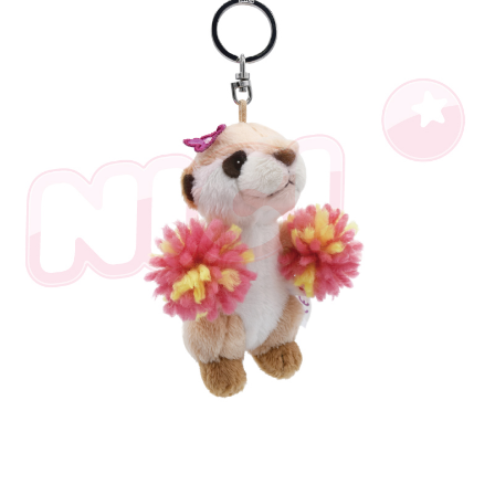
個人情報の処理、利用について疑問がある、または関連する法律の権利を
行使したい場合は、ネットプロテクションズ
cs_tw@netprotections.co.jp
にご連絡ください。上記に示した個人情報を、必要な購入注文書とあわせ
てAFTEEにご提供いただく、またはAFTEEにあなたの個人情報の収集、処
理、利用を許可することににご同意いただけない場合は、当サービスを選
択しないでください。