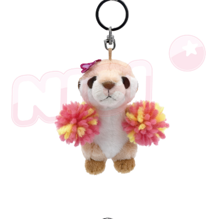
とに計算されます。AFTEEで注文すると、商品を受け取るまで支払い期限
を延長できますが、商品を期限内に受け取れない場合があります（例：予
約商品や商品到着日が比較的遅い商品）。そのため、商品到着の有無に関
わらず、AFTEEで指定された期限内にお支払いください。
二、支払い限度額
1.初回 AFTEEを ご利用の際に、認証結果及び当社の審査の結果に基づ
き、限度額が設定されます。
2.決済金額は最低NT$20です。
3.現在、台湾の会員のみご利用いただけます。
三、利用規約「AFTEE代金後払い」（以下当サービスという）はネットプ
ロテクションズ（以下 AFTEE という）が提供し、AFTEEが代金を徴収し
ます。当サービスご利用の際に提供しなければならない個人情報（注文者
の氏名、電話番号、受取人の氏名、電話番号、受取人住所を含むがこれに
限らない）は、AFTEEに渡され当サービスで必要な範囲内で利用されま
す。AFTEEの個人情報の収集、処理、利用について、詳細はAFTEE公式ホ
ームページの『個人情報の収集、処理及び利用に関する声明』をご参照く
ださい（
https://aftee.tw/privacypolicy/
）。
AFTEEの初回ご利用の際に、審査を通過すれば、最高額がNT$10,000にな
ります。支払い期限を過ぎた場合、その金額に基づいて年利20%の遅延滞
納金が加算されます。未成年の利用者は、事前に法定代理人または後見人
の同意を得ればAFTEEをご利用いただけます。