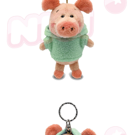
是否繳費成功／繳費後需取消欲退款等相關疑問，請聯繫「AFTEE先享後付
客戶支援中心」
https://netprotections.freshdesk.com/support/home
【注意事項】
１．透過由恩沛科技股份有限公司提供之「AFTEE先享後付」服務完成之交
易，需依本服務之必要範圍內提供個人資料，並將交易相關給付款項請求債
權轉讓予恩沛科技股份有限公司。
２．關於個人資料處理事宜，請瀏覽以下網址：
https://aftee.tw/terms/#terms3
３．未成年的使用者請事先徵得法定代理人或監護人之同意方可使用
「AFTEE先享後付」，若未經同意申辦者引起之損失，本公司不負相關責
任。
４．使用「AFTEE先享後付」時，將依據個別帳號之用戶狀況，依本公司即
時審查核予不同之上限額度；若仍有額度不足之情形，本公司將視審查結果
請求用戶進行身份認證。
５．嚴禁一人註冊多個帳號或使用他人資訊註冊。若發現惡意使用之情形，
恩沛科技股份有限公司將有權停止該用戶之使用額度並採取法律行動。