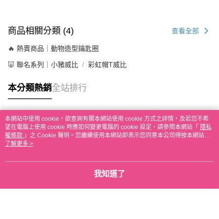
商品相關分類 (4)
查看全部
🔥 熱賣商品｜動物造型鑰匙圈
🐷 聯名系列｜小豬威比
彩虹帽T威比
本分類熱銷
全站排行
本網站中使用 cookie，欲查詢有關本網站使用 cookie 方式之詳情，及若您不希
熱門標籤
望在電腦上使用 cookie 時應如何變更電腦的 cookie 設定，請參閱本網站「
隱私
權條款
」之 Cookie 聲明。您繼續使用本網站即表示您同意本公司得按本網站使
用條款之 Cookie 聲明使用 cookie。
了解更多 >
我知道了