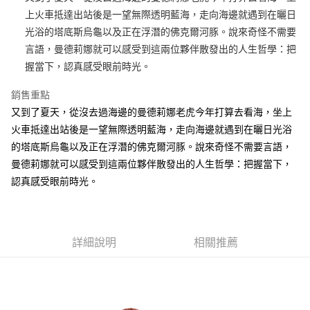
上火車抵達出站後是一望無際透明藍海，走向海邊就遇到在曬日
街口支付
光浴的塔底斯烏龜以及正在浮潛的佛克爾河豚。說來奇怪不需要
悠遊付
言語，曼德莉娜就可以感受到這兩位夥伴散發出的人生哲學：把
握當下，認真感受眼前時光。
AFTEE先享後付
相關說明
銷售重點
【關於「AFTEE先享後付」】
又到了夏天，從沒去過海邊的曼德莉娜老虎今年打算去看海，坐上
ATM付款
AFTEE先享後付是「在收到商品之後才付款」的支付方式。 讓您購物簡單
便利好安心！
火車抵達出站後是一望無際透明藍海，走向海邊就遇到在曬日光浴
１．簡單：不需註冊會員、不需綁卡、不需儲值。
的塔底斯烏龜以及正在浮潛的佛克爾河豚。說來奇怪不需要言語，
運送方式
２．便利：只要手機號碼，簡訊認證，即可結帳。
曼德莉娜就可以感受到這兩位夥伴散發出的人生哲學：把握當下，
３．安心：先確認商品／服務後，再付款。
全家付款取貨
認真感受眼前時光。
每筆NT$100，滿NT$490(含以上)免運費
【「AFTEE先享後付」結帳流程】
１．於結帳方式選擇「AFTEE先享後付」後，將跳轉至「AFTEE先享後付」
7-11付款取貨
結帳頁面，進行簡訊認證並確認金額後，即可完成結帳。
２．訂單成立數日內，您將收到繳費通知簡訊。
每筆NT$100，滿NT$490(含以上)免運費
３．收到繳費通知簡訊後14天內，點擊此簡訊中的連結，可透過四大超商／
詳細說明
相關推薦
ATM／網路銀行／等多元方式進行付款，方視為交易完成。
宅配
※ 請注意：結帳手續完成當下不需立刻繳費，但若您需要取消訂單，請聯絡
每筆NT$100，滿NT$990(含以上)免運費
購買商品的店家。未經商家同意取消之訂單仍視為有效，需透過AFTEE先享
後付繳納相關費用。
海外國家
※ 交易是否成功請以「AFTEE先享後付 」之結帳頁面顯示為準，若有關於
查看運費