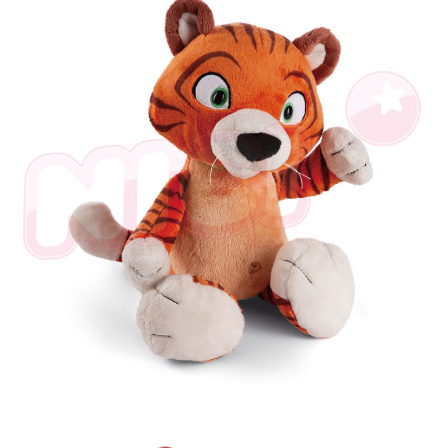
是否繳費成功／繳費後需取消欲退款等相關疑問，請聯繫「AFTEE先享後付
客戶支援中心」
https://netprotections.freshdesk.com/support/home
【注意事項】
１．透過由恩沛科技股份有限公司提供之「AFTEE先享後付」服務完成之交
易，需依本服務之必要範圍內提供個人資料，並將交易相關給付款項請求債
權轉讓予恩沛科技股份有限公司。
２．關於個人資料處理事宜，請瀏覽以下網址：
https://aftee.tw/terms/#terms3
３．未成年的使用者請事先徵得法定代理人或監護人之同意方可使用
「AFTEE先享後付」，若未經同意申辦者引起之損失，本公司不負相關責
任。
４．使用「AFTEE先享後付」時，將依據個別帳號之用戶狀況，依本公司即
時審查核予不同之上限額度；若仍有額度不足之情形，本公司將視審查結果
請求用戶進行身份認證。
５．嚴禁一人註冊多個帳號或使用他人資訊註冊。若發現惡意使用之情形，
恩沛科技股份有限公司將有權停止該用戶之使用額度並採取法律行動。