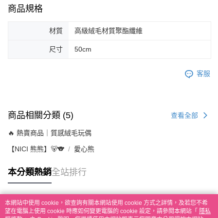
商品規格
材質
高級絨毛材質聚酯纖維
尺寸
50cm
客服
商品相關分類 (5)
查看全部
🔥 熱賣商品｜質感絨毛玩偶
【NICI 熊熊】🐻🐨
愛心熊
本分類熱銷
全站排行
本網站中使用 cookie，欲查詢有關本網站使用 cookie 方式之詳情，及若您不希
熱門標籤
望在電腦上使用 cookie 時應如何變更電腦的 cookie 設定，請參閱本網站「
隱私