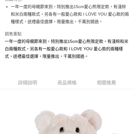
Apple Pay
一年一度的母親節來到，特別推出15cm愛心熊限定款，有淺棕
和米白兩種款式，另各有一般愛心款和 I LOVE YOU 愛心款的兩
街口支付
種樣式，送禮最佳選擇，限量推出，千萬別錯過。
悠遊付
銷售重點
AFTEE先享後付
一年一度的母親節來到，特別推出15cm愛心熊限定款，有淺棕和米
相關說明
白兩種款式，另各有一般愛心款和 I LOVE YOU 愛心款的兩種樣
【關於「AFTEE先享後付」】
式，送禮最佳選擇，限量推出，千萬別錯過。
ATM付款
AFTEE先享後付是「在收到商品之後才付款」的支付方式。 讓您購物簡單
便利好安心！
１．簡單：不需註冊會員、不需綁卡、不需儲值。
運送方式
２．便利：只要手機號碼，簡訊認證，即可結帳。
３．安心：先確認商品／服務後，再付款。
全家付款取貨
詳細說明
商品規格
相關推薦
每筆NT$100，滿NT$490(含以上)免運費
【「AFTEE先享後付」結帳流程】
１．於結帳方式選擇「AFTEE先享後付」後，將跳轉至「AFTEE先享後付」
7-11付款取貨
結帳頁面，進行簡訊認證並確認金額後，即可完成結帳。
２．訂單成立數日內，您將收到繳費通知簡訊。
每筆NT$100，滿NT$490(含以上)免運費
３．收到繳費通知簡訊後14天內，點擊此簡訊中的連結，可透過四大超商／
ATM／網路銀行／等多元方式進行付款，方視為交易完成。
宅配
※ 請注意：結帳手續完成當下不需立刻繳費，但若您需要取消訂單，請聯絡
每筆NT$100，滿NT$990(含以上)免運費
購買商品的店家。未經商家同意取消之訂單仍視為有效，需透過AFTEE先享
後付繳納相關費用。