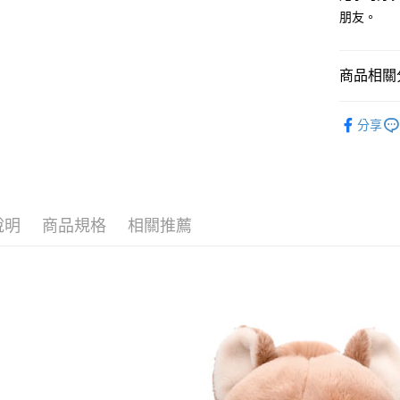
１．簡單
朋友。
２．便利
運送方式
３．安心
全家付款
【「AFT
商品相關分
每筆NT$1
１．於結帳
付」結帳
🔥 熱賣
7-11付款
２．訂單
分享
３．收到繳
【其他動物
每筆NT$1
／ATM／
※ 請注意
📏玩偶尺
宅配
絡購買商品
先享後付
每筆NT$1
🎁 各大
※ 交易是
說明
商品規格
相關推薦
是否繳費成
海外國家
付客戶支
【注意事
１．透過由
交易，需
求債權轉
２．關於
https://aft
３．未成
「AFTE