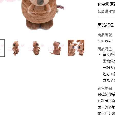
付款與運
超取滿NT$
付款方式
商品特色
信用卡一
商品編號
9518867
超商取貨
商品特色
LINE Pay
莫拉迷
樂地蹦
Apple Pay
一場大
街口支付
地方，
成為了
悠遊付
銷售重點
AFTEE先
莫拉迷你
相關說明
蹦跳著，
【關於「A
ATM付款
雨，許多
AFTEE
便利好安
她小巧身