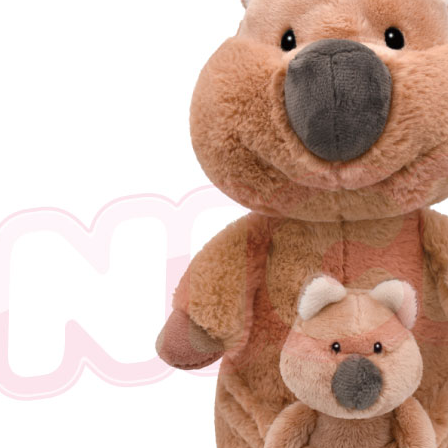
任。
４．使用「
即時審查
結果請求
５．嚴禁
形，恩沛
動。