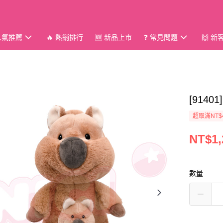
 人氣推薦
🔥 熱銷排行
🆕 新品上市
❓ 常見問題
🙌 
[914
超取滿NT$
NT$1,
數量