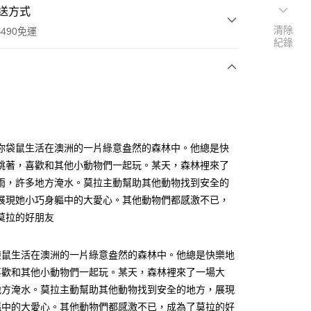
送方式
清除
490免運
紀錄
次付款
付款
你袋鼠生活在澳洲的一片綠意盎然的森林中。他總是快
跳著，喜歡和其他小動物們一起玩。某天，森林裡來了
雨，許多地方淹水。莫拉主動幫助其他動物找到安全的
展現她小巧身軀中的大愛心。其他動物們都感激不已，
莫拉的好朋友
享後付
袋鼠生活在澳洲的一片綠意盎然的森林中。他總是快樂地
喜歡和其他小動物們一起玩。某天，森林裡來了一場大
FTEE先享後付」】
地方淹水。莫拉主動幫助其他動物找到安全的地方，展現
先享後付是「在收到商品之後才付款」的支付方式。 讓您購物簡單
心！
軀中的大愛心。其他動物們都感激不已，成為了莫拉的好