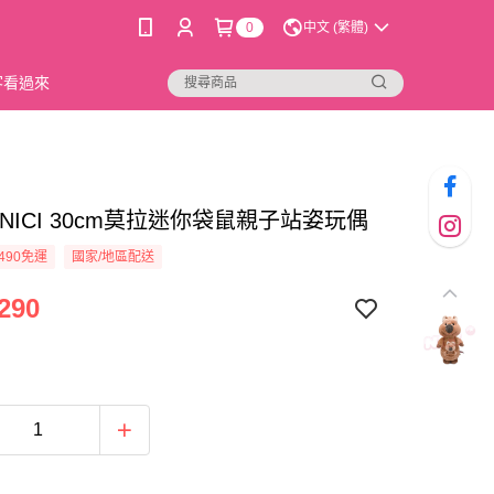
0
中文 (繁體)
新客看過來
01]NICI 30cm莫拉迷你袋鼠親子站姿玩偶
490免運
國家/地區配送
290