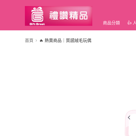
商品分類
👍
首頁
🔥 熱賣商品｜質感絨毛玩偶