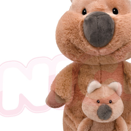
三、利用規
プロテクシ
します。
文者の氏
これに限ら
されます。
AFTEE
明』をご
AFTEE
なります。
延滞納金
後見人の同
個人情報
を行使し
cs_tw@netp
を、必要な
AFTEE
意いただ