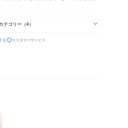
で認証してお支払い手続を進めてください。
るときのお支払いは不要です。商品はご指定の住所に配送されま
が完了すると、携帯に支払い通知のSMSが届きます。アプリ会
取貨
、AFTEE アプリプッシュ通知が届きます。
カテゴリー（4）
$100、NT$490以上で送料無料
け取り時のお支払いは不要です。商品を確かめてから、SMSま
の通知に従って、4大コンビニ、またはATM/オンラインバンキ
商品｜質感絨毛玩偶
取貨
支払いください。
する
カスタマーサービス
$100、NT$490以上で送料無料
 & 其他系列】
🦘 袋鼠
限は最短で 14 日以内ですので、ご注意ください。AFTEE ア
ンロードして AFTEE 会員になるとお支払い期限を最長 45 日
寸分類
中型玩偶｜30cm+
延長できます。
$100、NT$990以上で送料無料
節慶精選送禮
🧒 兒童節療癒玩偶
は、ショップが請求した期日と、AFTEEで延長できる日数を
されます。AFTEEで注文すると、商品を受け取るまで支払い
送料を確認
長できますが、商品を期限内に受け取れない場合があります
約商品や商品到着日が比較的遅い商品）。そのため、商品到着
わらず、AFTEEで指定された期限内にお支払いください。
い限度額
AFTEEを ご利用の際に、認証結果及び当社の審査の結果に基づ
額が設定されます。
は最低NT$20です。
台湾の会員のみご利用いただけます。