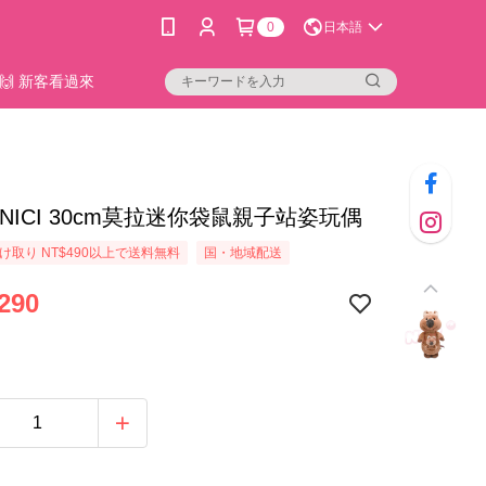
0
日本語
🙌 新客看過來
01]NICI 30cm莫拉迷你袋鼠親子站姿玩偶
け取り NT$490以上で送料無料
国・地域配送
290