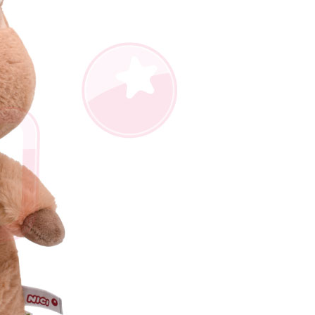
約「AFTEE代金後払い」（以下当サービスという）はネット
ョンズ（以下 AFTEE という）が提供し、AFTEEが代金を徴収
当サービスご利用の際に提供しなければならない個人情報（注
名、電話番号、受取人の氏名、電話番号、受取人住所を含むが
ない）は、AFTEEに渡され当サービスで必要な範囲内で利用
AFTEEの個人情報の収集、処理、利用について、詳細は
公式ホームページの『個人情報の収集、処理及び利用に関する声
参照ください（
https://aftee.tw/privacypolicy/
）。
の初回ご利用の際に、審査を通過すれば、最高額がNT$10,000に
支払い期限を過ぎた場合、その金額に基づいて年利20%の遅
が加算されます。未成年の利用者は、事前に法定代理人または
意を得ればAFTEEをご利用いただけます。
の処理、利用について疑問がある、または関連する法律の権利
たい場合は、ネットプロテクションズ
rotections.co.jp
にご連絡ください。上記に示した個人情報
購入注文書とあわせてAFTEEにご提供いただく、または
にあなたの個人情報の収集、処理、利用を許可することににご同
けない場合は、当サービスを選択しないでください。