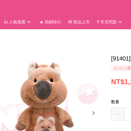
👍 人氣推薦
🔥 熱銷排行
🆕 新品上市
❓ 常見問題
[914
コンビニ受
NT$1,
数量