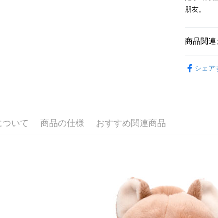
2.SMS
朋友。
3.注文す
配送方法
す。
4.ご注文
全家付款
員の場合は
商品関連
配送毎にNT
5.商品受
たはアプリ
🔥 熱賣
7-11付款
ングでお
シェア
配送毎にNT
【其他動物
代金納付期
プリをダウ
📏玩偶尺
宅配
以内まで
配送毎にNT
🎁 各大
お支払期限
について
商品の仕様
おすすめ関連商品
海外國家
もとに計算
期限を延
（例：予
の有無に関
二、支払
1.初回 
き、限度
2.決済金額
3.現在、