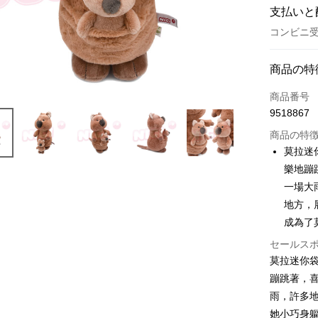
支払いと
コンビニ受
お支払い
商品の特
クレジット
商品番号
9518867
コンビニ
商品の特
LINE Pay
莫拉迷
樂地蹦
Apple Pay
一場大
JKOPAY
地方，
成為了
Easy Walle
セールス
AFTEE
莫拉迷你
説明
蹦跳著，
一、 AF
ATM払い
1.お支払
雨，許多
ドウが表
她小巧身