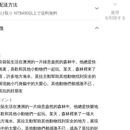
配送方法
履歴
け取り NT$490以上で送料無料
を削除する
方法
徴
カード1回払い
店頭代金引換
徴
你袋鼠生活在澳洲的一片綠意盎然的森林中。他總是快
跳著，喜歡和其他小動物們一起玩。某天，森林裡來了
雨，許多地方淹水。莫拉主動幫助其他動物找到安全的
展現她小巧身軀中的大愛心。其他動物們都感激不已，
莫拉的好朋友
t
ポイント
代金後払い
袋鼠生活在澳洲的一片綠意盎然的森林中。他總是快樂地
喜歡和其他小動物們一起玩。某天，森林裡來了一場大
TEE代金後払いについて
い方法でAFTEE代金後払いを選択すると、携帯電話認証ウィン
地方淹水。莫拉主動幫助其他動物找到安全的地方，展現
示されます。
軀中的大愛心。其他動物們都感激不已，成為了莫拉的好