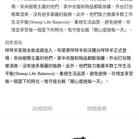
場，崇尚極簡主義的他們，家中衣服和物品都斷捨離，外出打扮
街口支付
簡單清爽，沒有過多華麗的裝飾。此外，他們致力推廣羊群工作
悠遊付
生活平衡(Sheep Life Balance)，重視生活品質，避免過勞，珍
惜並享受每一個當下的時光。恪守座右銘「開心度過每一天」。
AFTEE先享後付
相關說明
銷售重點
【關於「AFTEE先享後付」】
咩咩羊家族全新成員加入，布萊黑咩咩羊和沃爾白咩咩羊正式登
ATM付款
AFTEE先享後付是「在收到商品之後才付款」的支付方式。 讓您購物簡單
便利好安心！
場，崇尚極簡主義的他們，家中衣服和物品都斷捨離，外出打扮簡
１．簡單：不需註冊會員、不需綁卡、不需儲值。
單清爽，沒有過多華麗的裝飾。此外，他們致力推廣羊群工作生活
運送方式
２．便利：只要手機號碼，簡訊認證，即可結帳。
平衡(Sheep Life Balance)，重視生活品質，避免過勞，珍惜並享受
３．安心：先確認商品／服務後，再付款。
全家付款取貨
每一個當下的時光。恪守座右銘「開心度過每一天」。
每筆NT$100，滿NT$490(含以上)免運費
【「AFTEE先享後付」結帳流程】
１．於結帳方式選擇「AFTEE先享後付」後，將跳轉至「AFTEE先享後付」
7-11付款取貨
結帳頁面，進行簡訊認證並確認金額後，即可完成結帳。
２．訂單成立數日內，您將收到繳費通知簡訊。
每筆NT$100，滿NT$490(含以上)免運費
３．收到繳費通知簡訊後14天內，點擊此簡訊中的連結，可透過四大超商／
詳細說明
相關推薦
ATM／網路銀行／等多元方式進行付款，方視為交易完成。
宅配
※ 請注意：結帳手續完成當下不需立刻繳費，但若您需要取消訂單，請聯絡
每筆NT$100，滿NT$990(含以上)免運費
購買商品的店家。未經商家同意取消之訂單仍視為有效，需透過AFTEE先享
後付繳納相關費用。
海外國家
※ 交易是否成功請以「AFTEE先享後付 」之結帳頁面顯示為準，若有關於
查看運費