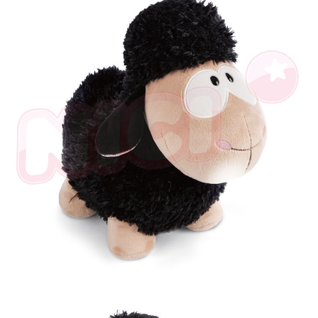
是否繳費成功／繳費後需取消欲退款等相關疑問，請聯繫「AFTEE先享後付
客戶支援中心」
https://netprotections.freshdesk.com/support/home
【注意事項】
１．透過由恩沛科技股份有限公司提供之「AFTEE先享後付」服務完成之交
易，需依本服務之必要範圍內提供個人資料，並將交易相關給付款項請求債
權轉讓予恩沛科技股份有限公司。
２．關於個人資料處理事宜，請瀏覽以下網址：
https://aftee.tw/terms/#terms3
３．未成年的使用者請事先徵得法定代理人或監護人之同意方可使用
「AFTEE先享後付」，若未經同意申辦者引起之損失，本公司不負相關責
任。
４．使用「AFTEE先享後付」時，將依據個別帳號之用戶狀況，依本公司即
時審查核予不同之上限額度；若仍有額度不足之情形，本公司將視審查結果
請求用戶進行身份認證。
５．嚴禁一人註冊多個帳號或使用他人資訊註冊。若發現惡意使用之情形，
恩沛科技股份有限公司將有權停止該用戶之使用額度並採取法律行動。