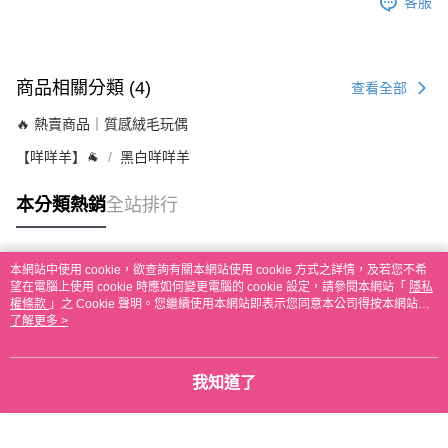
客服
商品相關分類 (4)
查看全部
🔥 熱賣商品｜質感絨毛玩偶
【咩咩羊】🐐
黑白咩咩羊
本分類熱銷
全站排行
本網站中使用 cookie，欲查詢有關本網站使用 cookie 方式之詳情，及若您不希
熱門標籤
望在電腦上使用 cookie 時應如何變更電腦的 cookie 設定，請參閱本網站「
隱私
權條款
」之 Cookie 聲明。您繼續使用本網站即表示您同意本公司得按本網站使
用條款之 Cookie 聲明使用 cookie。
了解更多 >
我知道了