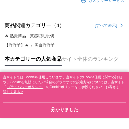
カスタマーサービス
商品関連カテゴリー（4）
[すべて表示]
🔥 熱賣商品｜質感絨毛玩偶
【咩咩羊】🐐
黑白咩咩羊
本カテゴリーの人気商品
サイト全体のランキング
当サイトではCookieを使用しています。当サイトのCookie使用に関する詳細
人気タグ
や、Cookieを無効にしたい場合のブラウザでの設定方法については、当サイト
「
プライバシーポリシー
」のCookieポリシーをご参照ください。お客さま
が、当サイトを引き続き使用される場合、当社がサイト利用規約のCookieポリ
詳しく見る >
シーに基づいてCookieを使用することに同意したものとみなします。
分かりました