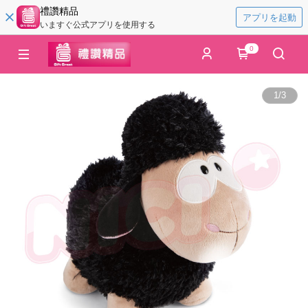
禮讚精品
アプリを起動
いますぐ公式アプリを使用する
0
1
/
3