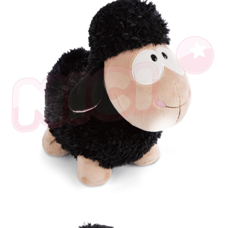
とに計算されます。AFTEEで注文すると、商品を受け取るまで支払い期限
を延長できますが、商品を期限内に受け取れない場合があります（例：予
約商品や商品到着日が比較的遅い商品）。そのため、商品到着の有無に関
わらず、AFTEEで指定された期限内にお支払いください。
二、支払い限度額
1.初回 AFTEEを ご利用の際に、認証結果及び当社の審査の結果に基づ
き、限度額が設定されます。
2.決済金額は最低NT$20です。
3.現在、台湾の会員のみご利用いただけます。
三、利用規約「AFTEE代金後払い」（以下当サービスという）はネットプ
ロテクションズ（以下 AFTEE という）が提供し、AFTEEが代金を徴収し
ます。当サービスご利用の際に提供しなければならない個人情報（注文者
の氏名、電話番号、受取人の氏名、電話番号、受取人住所を含むがこれに
限らない）は、AFTEEに渡され当サービスで必要な範囲内で利用されま
す。AFTEEの個人情報の収集、処理、利用について、詳細はAFTEE公式ホ
ームページの『個人情報の収集、処理及び利用に関する声明』をご参照く
ださい（
https://aftee.tw/privacypolicy/
）。
AFTEEの初回ご利用の際に、審査を通過すれば、最高額がNT$10,000にな
ります。支払い期限を過ぎた場合、その金額に基づいて年利20%の遅延滞
納金が加算されます。未成年の利用者は、事前に法定代理人または後見人
の同意を得ればAFTEEをご利用いただけます。