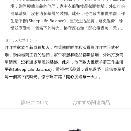
場，崇尚極簡主義的他們，家中衣服和物品都斷捨離，外出打扮
JKOPAY
簡單清爽，沒有過多華麗的裝飾。此外，他們致力推廣羊群工作
Easy Wallet
生活平衡(Sheep Life Balance)，重視生活品質，避免過勞，珍
惜並享受每一個當下的時光。恪守座右銘「開心度過每一天」。
AFTEE代金後払い
説明
セールスポイント
一、 AFTEE代金後払いについて
ATM払い
咩咩羊家族全新成員加入，布萊黑咩咩羊和沃爾白咩咩羊正式登
1.お支払い方法でAFTEE代金後払いを選択すると、携帯電話認証ウィンド
ウが表示されます。
場，崇尚極簡主義的他們，家中衣服和物品都斷捨離，外出打扮簡
2.SMSで認証してお支払い手続を進めてください。
配送方法
單清爽，沒有過多華麗的裝飾。此外，他們致力推廣羊群工作生活
3.注文するときのお支払いは不要です。商品はご指定の住所に配送されま
平衡(Sheep Life Balance)，重視生活品質，避免過勞，珍惜並享受
す。
全家付款取貨
4.ご注文が完了すると、携帯に支払い通知のSMSが届きます。アプリ会員
每一個當下的時光。恪守座右銘「開心度過每一天」。
配送毎にNT$100、NT$490以上で送料無料
の場合は、AFTEE アプリプッシュ通知が届きます。
5.商品受け取り時のお支払いは不要です。商品を確かめてから、SMSまた
7-11付款取貨
はアプリの通知に従って、4大コンビニ、またはATM/オンラインバンキン
グでお支払いください。
配送毎にNT$100、NT$490以上で送料無料
詳細について
おすすめ関連商品
代金納付期限は最短で 14 日以内ですので、ご注意ください。AFTEE アプ
宅配
リをダウンロードして AFTEE 会員になるとお支払い期限を最長 45 日以内
配送毎にNT$100、NT$990以上で送料無料
まで延長できます。
海外國家
送料を確認
お支払期限は、ショップが請求した期日と、AFTEEで延長できる日数をも