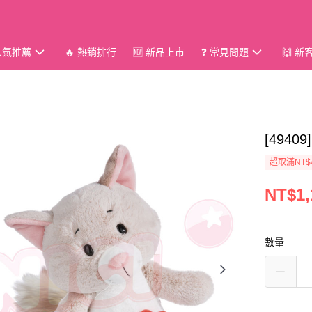
 人氣推薦
🔥 熱銷排行
🆕 新品上市
❓ 常見問題
🙌 
[494
超取滿NT$
NT$1,
數量