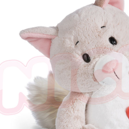
任。
４．使用「
即時審查
結果請求
５．嚴禁
形，恩沛
動。