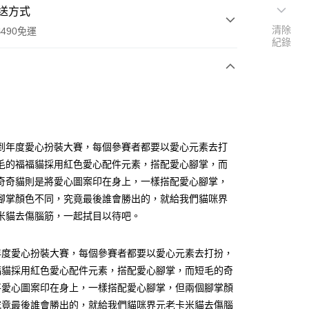
送方式
清除
490免運
紀錄
次付款
付款
到年度愛心扮裝大賽，每個參賽者都要以愛心元素去打
毛的福福貓採用紅色愛心配件元素，搭配愛心腳掌，而
奇奇貓則是將愛心圖案印在身上，一樣搭配愛心腳掌，
腳掌顏色不同，究竟最後誰會勝出的，就給我們貓咪界
米貓去傷腦筋，一起拭目以待吧。
享後付
年度愛心扮裝大賽，每個參賽者都要以愛心元素去打扮，
福貓採用紅色愛心配件元素，搭配愛心腳掌，而短毛的奇
FTEE先享後付」】
將愛心圖案印在身上，一樣搭配愛心腳掌，但兩個腳掌顏
先享後付是「在收到商品之後才付款」的支付方式。 讓您購物簡單
心！
究竟最後誰會勝出的，就給我們貓咪界元老卡米貓去傷腦