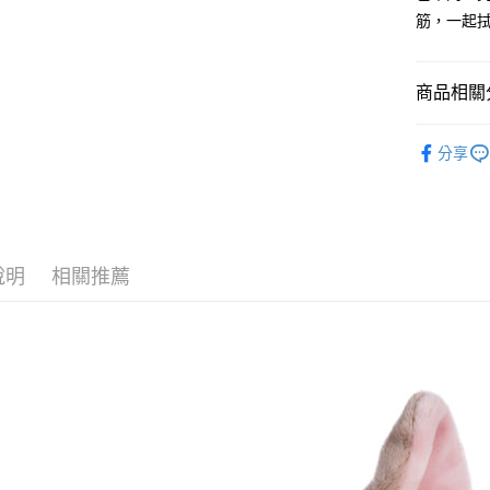
１．簡單
筋，一起
２．便利
運送方式
３．安心
全家付款
【「AFT
商品相關分
每筆NT$1
１．於結帳
付」結帳
🔥 熱賣
7-11付款
２．訂單
分享
３．收到繳
📏玩偶尺
每筆NT$1
／ATM／
※ 請注意
🎁 各大
宅配
絡購買商品
先享後付
每筆NT$1
※ 交易是
說明
相關推薦
是否繳費成
海外國家
付客戶支
【注意事
１．透過由
交易，需
求債權轉
２．關於
https://aft
３．未成
「AFTE