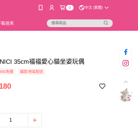
0
中文 (繁體)
新客看過來
09]NICI 35cm福福愛心貓坐姿玩偶
490免運
國家/地區配送
180