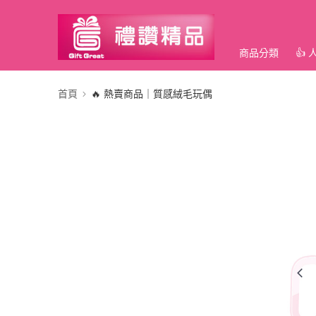
商品分類
👍
首頁
🔥 熱賣商品｜質感絨毛玩偶