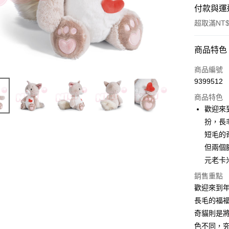
付款與運
超取滿NT$
付款方式
商品特色
信用卡一
商品編號
9399512
超商取貨
商品特色
LINE Pay
歡迎來
扮，長
Apple Pay
短毛的
街口支付
但兩個
元老卡
悠遊付
銷售重點
AFTEE先
歡迎來到
相關說明
長毛的福
【關於「A
ATM付款
奇貓則是
AFTEE
便利好安
色不同，