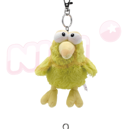
是否繳費成功／繳費後需取消欲退款等相關疑問，請聯繫「AFTEE先享後付
客戶支援中心」
https://netprotections.freshdesk.com/support/home
【注意事項】
１．透過由恩沛科技股份有限公司提供之「AFTEE先享後付」服務完成之交
易，需依本服務之必要範圍內提供個人資料，並將交易相關給付款項請求債
權轉讓予恩沛科技股份有限公司。
２．關於個人資料處理事宜，請瀏覽以下網址：
https://aftee.tw/terms/#terms3
３．未成年的使用者請事先徵得法定代理人或監護人之同意方可使用
「AFTEE先享後付」，若未經同意申辦者引起之損失，本公司不負相關責
任。
４．使用「AFTEE先享後付」時，將依據個別帳號之用戶狀況，依本公司即
時審查核予不同之上限額度；若仍有額度不足之情形，本公司將視審查結果
請求用戶進行身份認證。
５．嚴禁一人註冊多個帳號或使用他人資訊註冊。若發現惡意使用之情形，
恩沛科技股份有限公司將有權停止該用戶之使用額度並採取法律行動。