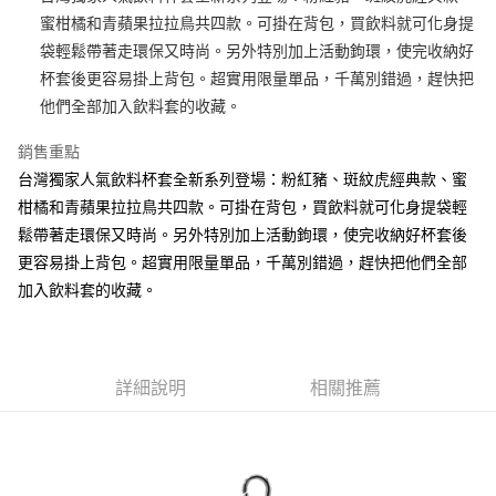
蜜柑橘和青蘋果拉拉鳥共四款。可掛在背包，買飲料就可化身提
街口支付
袋輕鬆帶著走環保又時尚。另外特別加上活動鉤環，使完收納好
悠遊付
杯套後更容易掛上背包。超實用限量單品，千萬別錯過，趕快把
他們全部加入飲料套的收藏。
AFTEE先享後付
相關說明
銷售重點
【關於「AFTEE先享後付」】
台灣獨家人氣飲料杯套全新系列登場：粉紅豬、斑紋虎經典款、蜜
ATM付款
AFTEE先享後付是「在收到商品之後才付款」的支付方式。 讓您購物簡單
便利好安心！
柑橘和青蘋果拉拉鳥共四款。可掛在背包，買飲料就可化身提袋輕
１．簡單：不需註冊會員、不需綁卡、不需儲值。
鬆帶著走環保又時尚。另外特別加上活動鉤環，使完收納好杯套後
運送方式
２．便利：只要手機號碼，簡訊認證，即可結帳。
更容易掛上背包。超實用限量單品，千萬別錯過，趕快把他們全部
３．安心：先確認商品／服務後，再付款。
全家付款取貨
加入飲料套的收藏。
每筆NT$100，滿NT$490(含以上)免運費
【「AFTEE先享後付」結帳流程】
１．於結帳方式選擇「AFTEE先享後付」後，將跳轉至「AFTEE先享後付」
7-11付款取貨
結帳頁面，進行簡訊認證並確認金額後，即可完成結帳。
２．訂單成立數日內，您將收到繳費通知簡訊。
每筆NT$100，滿NT$490(含以上)免運費
３．收到繳費通知簡訊後14天內，點擊此簡訊中的連結，可透過四大超商／
詳細說明
相關推薦
ATM／網路銀行／等多元方式進行付款，方視為交易完成。
宅配
※ 請注意：結帳手續完成當下不需立刻繳費，但若您需要取消訂單，請聯絡
每筆NT$100，滿NT$990(含以上)免運費
購買商品的店家。未經商家同意取消之訂單仍視為有效，需透過AFTEE先享
後付繳納相關費用。
海外國家
※ 交易是否成功請以「AFTEE先享後付 」之結帳頁面顯示為準，若有關於
查看運費