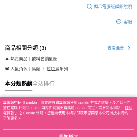
顯示電腦版詳細說明
客服
商品相關分類 (3)
查看全部
🔥 熱賣商品｜飲料套鑰匙圈
🕊️ 人氣角色｜鳥類
拉拉鳥系列
本分類熱銷
全站排行
本網站中使用 cookie，欲查詢有關本網站使用 cookie 方式之詳情，及若您不希
熱門標籤
望在電腦上使用 cookie 時應如何變更電腦的 cookie 設定，請參閱本網站「
隱私
權條款
」之 Cookie 聲明。您繼續使用本網站即表示您同意本公司得按本網站使
用條款之 Cookie 聲明使用 cookie。
了解更多 >