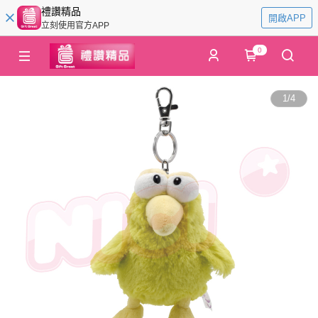
禮讚精品
開啟APP
立刻使用官方APP
0
1
/
4