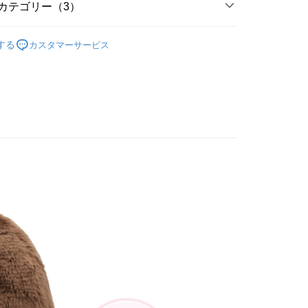
で認証してお支払い手続を進めてください。
カテゴリー（3）
るときのお支払いは不要です。商品はご指定の住所に配送されま
商品｜質感絨毛玩偶
が完了すると、携帯に支払い通知のSMSが届きます。アプリ会
取貨
する
カスタマーサービス
、AFTEE アプリプッシュ通知が届きます。
角色｜鳥類
奇異鳥系列
$100、NT$490以上で送料無料
け取り時のお支払いは不要です。商品を確かめてから、SMSま
の通知に従って、4大コンビニ、またはATM/オンラインバンキ
寸分類
小型玩偶｜20cm+
取貨
支払いください。
$100、NT$490以上で送料無料
限は最短で 14 日以内ですので、ご注意ください。AFTEE ア
ンロードして AFTEE 会員になるとお支払い期限を最長 45 日
延長できます。
$100、NT$990以上で送料無料
は、ショップが請求した期日と、AFTEEで延長できる日数を
されます。AFTEEで注文すると、商品を受け取るまで支払い
送料を確認
長できますが、商品を期限内に受け取れない場合があります
約商品や商品到着日が比較的遅い商品）。そのため、商品到着
わらず、AFTEEで指定された期限内にお支払いください。
い限度額
AFTEEを ご利用の際に、認証結果及び当社の審査の結果に基づ
額が設定されます。
は最低NT$20です。
台湾の会員のみご利用いただけます。