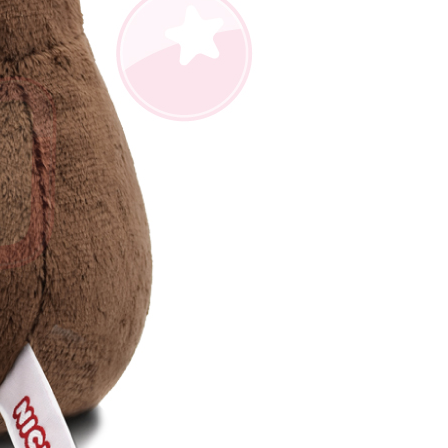
約「AFTEE代金後払い」（以下当サービスという）はネット
ョンズ（以下 AFTEE という）が提供し、AFTEEが代金を徴収
当サービスご利用の際に提供しなければならない個人情報（注
名、電話番号、受取人の氏名、電話番号、受取人住所を含むが
ない）は、AFTEEに渡され当サービスで必要な範囲内で利用
AFTEEの個人情報の収集、処理、利用について、詳細は
公式ホームページの『個人情報の収集、処理及び利用に関する声
参照ください（
https://aftee.tw/privacypolicy/
）。
の初回ご利用の際に、審査を通過すれば、最高額がNT$10,000に
支払い期限を過ぎた場合、その金額に基づいて年利20%の遅
が加算されます。未成年の利用者は、事前に法定代理人または
意を得ればAFTEEをご利用いただけます。
の処理、利用について疑問がある、または関連する法律の権利
たい場合は、ネットプロテクションズ
rotections.co.jp
にご連絡ください。上記に示した個人情報
購入注文書とあわせてAFTEEにご提供いただく、または
にあなたの個人情報の収集、処理、利用を許可することににご同
けない場合は、当サービスを選択しないでください。