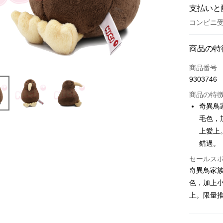
支払いと
コンビニ受
お支払い
商品の特
クレジット
商品番号
9303746
コンビニ
商品の特
LINE Pay
奇異鳥
毛色，
Apple Pay
上愛上
JKOPAY
錯過。
Easy Walle
セールス
奇異鳥家
AFTEE
色，加上
説明
上。限量
一、 AF
ATM払い
1.お支払
ドウが表