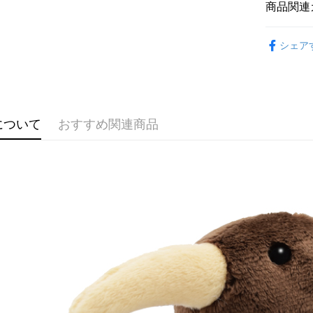
2.SMS
商品関連
3.注文す
配送方法
す。
🔥 熱賣
4.ご注文
全家付款
シェア
員の場合は
🕊️ 人氣
配送毎にNT
5.商品受
たはアプリ
📏玩偶尺
7-11付款
ングでお
配送毎にNT
代金納付期
について
おすすめ関連商品
プリをダウ
宅配
以内まで
配送毎にNT
お支払期限
海外國家
もとに計算
期限を延
（例：予
の有無に関
二、支払
1.初回 
き、限度
2.決済金額
3.現在、