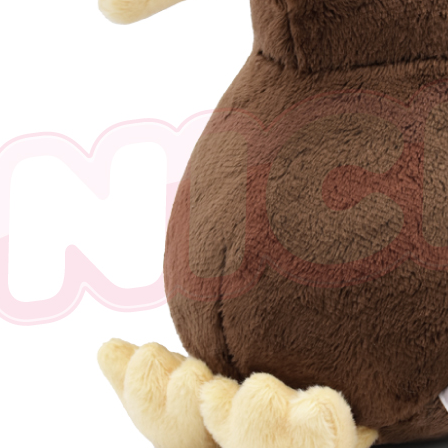
三、利用規
プロテクシ
します。
文者の氏
これに限ら
されます。
AFTEE
明』をご
AFTEE
なります。
延滞納金
後見人の同
個人情報
を行使し
cs_tw@netp
を、必要な
AFTEE
意いただ