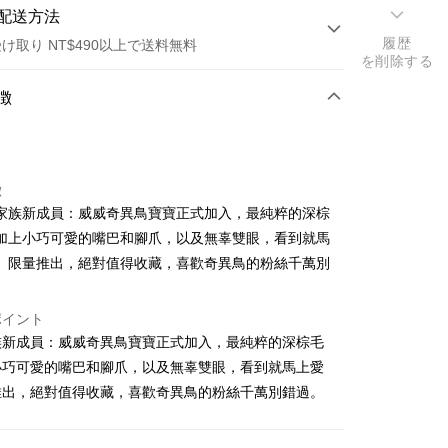
配送方法
履歴
け取り NT$490以上で送料無料
を削除する
方法
徴
カード1回払い
店頭代金引換
徴
家族新成員：威威奇異鳥寶寶正式加入，最純粹的深棕
加上小巧可愛的嘴巴和腳爪，以及無辜雙眼，看到就馬
。限量推出，絕對值得收藏，喜歡奇異鳥的粉絲千萬別
t
ポイント
族新成員：威威奇異鳥寶寶正式加入，最純粹的深棕毛
代金後払い
小巧可愛的嘴巴和腳爪，以及無辜雙眼，看到就馬上愛
推出，絕對值得收藏，喜歡奇異鳥的粉絲千萬別錯過。
TEE代金後払いについて
い方法でAFTEE代金後払いを選択すると、携帯電話認証ウィン
示されます。