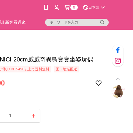
0
日本語
🙌 新客看過來
49]NICI 20cm威威奇異鳥寶寶坐姿玩偶
け取り NT$490以上で送料無料
国・地域配送
90