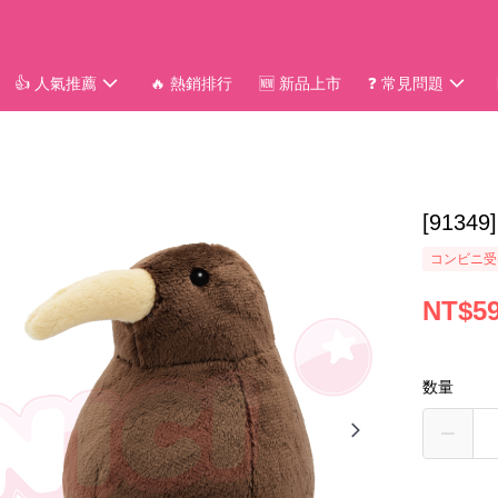
👍 人氣推薦
🔥 熱銷排行
🆕 新品上市
❓ 常見問題
[913
コンビニ受
NT$5
数量