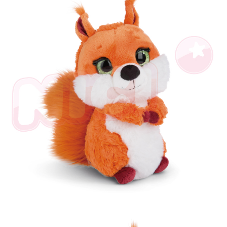
是否繳費成功／繳費後需取消欲退款等相關疑問，請聯繫「AFTEE先享後付
客戶支援中心」
https://netprotections.freshdesk.com/support/home
【注意事項】
１．透過由恩沛科技股份有限公司提供之「AFTEE先享後付」服務完成之交
易，需依本服務之必要範圍內提供個人資料，並將交易相關給付款項請求債
權轉讓予恩沛科技股份有限公司。
２．關於個人資料處理事宜，請瀏覽以下網址：
https://aftee.tw/terms/#terms3
３．未成年的使用者請事先徵得法定代理人或監護人之同意方可使用
「AFTEE先享後付」，若未經同意申辦者引起之損失，本公司不負相關責
任。
４．使用「AFTEE先享後付」時，將依據個別帳號之用戶狀況，依本公司即
時審查核予不同之上限額度；若仍有額度不足之情形，本公司將視審查結果
請求用戶進行身份認證。
５．嚴禁一人註冊多個帳號或使用他人資訊註冊。若發現惡意使用之情形，
恩沛科技股份有限公司將有權停止該用戶之使用額度並採取法律行動。