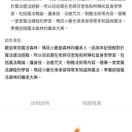
於魔法還沒經驗，所以目前跟在老師芬恩兔和柯琳松鼠身旁學
街口支付
習，包括魔法概論、護身技、治癒咒文、制敵法術等內容，隨著
悠遊付
一堂堂魔法課程的學習，瑪菈小鹿也漸漸習得眾多知識與魔法，
準備迎接魔法森林的繼承大典。
AFTEE先享後付
相關說明
銷售重點
【關於「AFTEE先享後付」】
歡迎來到魔法森林，瑪菈小鹿是森林的繼承人，因為年紀很輕對於
ATM付款
AFTEE先享後付是「在收到商品之後才付款」的支付方式。 讓您購物簡單
便利好安心！
魔法還沒經驗，所以目前跟在老師芬恩兔和柯琳松鼠身旁學習，包
１．簡單：不需註冊會員、不需綁卡、不需儲值。
括魔法概論、護身技、治癒咒文、制敵法術等內容，隨著一堂堂魔
運送方式
２．便利：只要手機號碼，簡訊認證，即可結帳。
法課程的學習，瑪菈小鹿也漸漸習得眾多知識與魔法，準備迎接魔
３．安心：先確認商品／服務後，再付款。
全家付款取貨
法森林的繼承大典。
每筆NT$100，滿NT$490(含以上)免運費
【「AFTEE先享後付」結帳流程】
１．於結帳方式選擇「AFTEE先享後付」後，將跳轉至「AFTEE先享後付」
7-11付款取貨
結帳頁面，進行簡訊認證並確認金額後，即可完成結帳。
２．訂單成立數日內，您將收到繳費通知簡訊。
每筆NT$100，滿NT$490(含以上)免運費
３．收到繳費通知簡訊後14天內，點擊此簡訊中的連結，可透過四大超商／
詳細說明
相關推薦
ATM／網路銀行／等多元方式進行付款，方視為交易完成。
宅配
※ 請注意：結帳手續完成當下不需立刻繳費，但若您需要取消訂單，請聯絡
每筆NT$100，滿NT$990(含以上)免運費
購買商品的店家。未經商家同意取消之訂單仍視為有效，需透過AFTEE先享
後付繳納相關費用。
海外國家
※ 交易是否成功請以「AFTEE先享後付 」之結帳頁面顯示為準，若有關於
查看運費