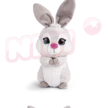
是否繳費成功／繳費後需取消欲退款等相關疑問，請聯繫「AFTEE先享後付
客戶支援中心」
https://netprotections.freshdesk.com/support/home
【注意事項】
１．透過由恩沛科技股份有限公司提供之「AFTEE先享後付」服務完成之交
易，需依本服務之必要範圍內提供個人資料，並將交易相關給付款項請求債
權轉讓予恩沛科技股份有限公司。
２．關於個人資料處理事宜，請瀏覽以下網址：
https://aftee.tw/terms/#terms3
３．未成年的使用者請事先徵得法定代理人或監護人之同意方可使用
「AFTEE先享後付」，若未經同意申辦者引起之損失，本公司不負相關責
任。
４．使用「AFTEE先享後付」時，將依據個別帳號之用戶狀況，依本公司即
時審查核予不同之上限額度；若仍有額度不足之情形，本公司將視審查結果
請求用戶進行身份認證。
５．嚴禁一人註冊多個帳號或使用他人資訊註冊。若發現惡意使用之情形，
恩沛科技股份有限公司將有權停止該用戶之使用額度並採取法律行動。