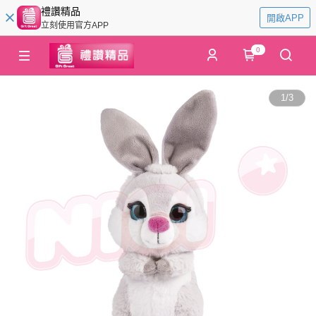
禮讚精品
開啟APP
立刻使用官方APP
0
1
/
3