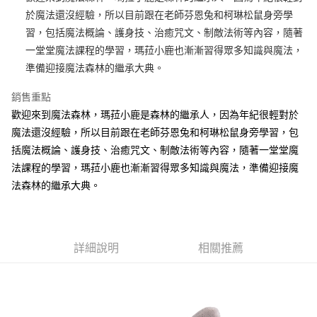
於魔法還沒經驗，所以目前跟在老師芬恩兔和柯琳松鼠身旁學
街口支付
習，包括魔法概論、護身技、治癒咒文、制敵法術等內容，隨著
悠遊付
一堂堂魔法課程的學習，瑪菈小鹿也漸漸習得眾多知識與魔法，
準備迎接魔法森林的繼承大典。
AFTEE先享後付
相關說明
銷售重點
【關於「AFTEE先享後付」】
歡迎來到魔法森林，瑪菈小鹿是森林的繼承人，因為年紀很輕對於
ATM付款
AFTEE先享後付是「在收到商品之後才付款」的支付方式。 讓您購物簡單
便利好安心！
魔法還沒經驗，所以目前跟在老師芬恩兔和柯琳松鼠身旁學習，包
１．簡單：不需註冊會員、不需綁卡、不需儲值。
括魔法概論、護身技、治癒咒文、制敵法術等內容，隨著一堂堂魔
運送方式
２．便利：只要手機號碼，簡訊認證，即可結帳。
法課程的學習，瑪菈小鹿也漸漸習得眾多知識與魔法，準備迎接魔
３．安心：先確認商品／服務後，再付款。
全家付款取貨
法森林的繼承大典。
每筆NT$100，滿NT$490(含以上)免運費
【「AFTEE先享後付」結帳流程】
１．於結帳方式選擇「AFTEE先享後付」後，將跳轉至「AFTEE先享後付」
7-11付款取貨
結帳頁面，進行簡訊認證並確認金額後，即可完成結帳。
２．訂單成立數日內，您將收到繳費通知簡訊。
每筆NT$100，滿NT$490(含以上)免運費
３．收到繳費通知簡訊後14天內，點擊此簡訊中的連結，可透過四大超商／
詳細說明
相關推薦
ATM／網路銀行／等多元方式進行付款，方視為交易完成。
宅配
※ 請注意：結帳手續完成當下不需立刻繳費，但若您需要取消訂單，請聯絡
每筆NT$100，滿NT$990(含以上)免運費
購買商品的店家。未經商家同意取消之訂單仍視為有效，需透過AFTEE先享
後付繳納相關費用。
海外國家
※ 交易是否成功請以「AFTEE先享後付 」之結帳頁面顯示為準，若有關於
查看運費