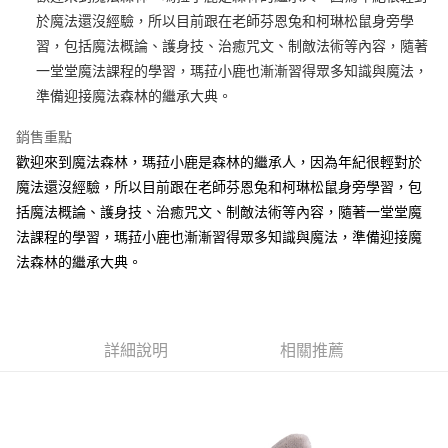
於魔法還沒經驗，所以目前跟在老師芬恩兔和柯琳松鼠身旁學
街口支付
習，包括魔法概論、護身技、治癒咒文、制敵法術等內容，隨著
悠遊付
一堂堂魔法課程的學習，瑪菈小鹿也漸漸習得眾多知識與魔法，
準備迎接魔法森林的繼承大典。
AFTEE先享後付
相關說明
銷售重點
【關於「AFTEE先享後付」】
歡迎來到魔法森林，瑪菈小鹿是森林的繼承人，因為年紀很輕對於
ATM付款
AFTEE先享後付是「在收到商品之後才付款」的支付方式。 讓您購物簡單
便利好安心！
魔法還沒經驗，所以目前跟在老師芬恩兔和柯琳松鼠身旁學習，包
１．簡單：不需註冊會員、不需綁卡、不需儲值。
括魔法概論、護身技、治癒咒文、制敵法術等內容，隨著一堂堂魔
運送方式
２．便利：只要手機號碼，簡訊認證，即可結帳。
法課程的學習，瑪菈小鹿也漸漸習得眾多知識與魔法，準備迎接魔
３．安心：先確認商品／服務後，再付款。
全家付款取貨
法森林的繼承大典。
每筆NT$100，滿NT$490(含以上)免運費
【「AFTEE先享後付」結帳流程】
１．於結帳方式選擇「AFTEE先享後付」後，將跳轉至「AFTEE先享後付」
7-11付款取貨
結帳頁面，進行簡訊認證並確認金額後，即可完成結帳。
２．訂單成立數日內，您將收到繳費通知簡訊。
每筆NT$100，滿NT$490(含以上)免運費
３．收到繳費通知簡訊後14天內，點擊此簡訊中的連結，可透過四大超商／
詳細說明
相關推薦
ATM／網路銀行／等多元方式進行付款，方視為交易完成。
宅配
※ 請注意：結帳手續完成當下不需立刻繳費，但若您需要取消訂單，請聯絡
每筆NT$100，滿NT$990(含以上)免運費
購買商品的店家。未經商家同意取消之訂單仍視為有效，需透過AFTEE先享
後付繳納相關費用。
海外國家
※ 交易是否成功請以「AFTEE先享後付 」之結帳頁面顯示為準，若有關於
查看運費