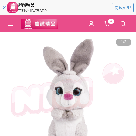
禮讚精品
開啟APP
立刻使用官方APP
0
1
/
3