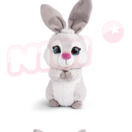
是否繳費成功／繳費後需取消欲退款等相關疑問，請聯繫「AFTEE先享後付
客戶支援中心」
https://netprotections.freshdesk.com/support/home
【注意事項】
１．透過由恩沛科技股份有限公司提供之「AFTEE先享後付」服務完成之交
易，需依本服務之必要範圍內提供個人資料，並將交易相關給付款項請求債
權轉讓予恩沛科技股份有限公司。
２．關於個人資料處理事宜，請瀏覽以下網址：
https://aftee.tw/terms/#terms3
３．未成年的使用者請事先徵得法定代理人或監護人之同意方可使用
「AFTEE先享後付」，若未經同意申辦者引起之損失，本公司不負相關責
任。
４．使用「AFTEE先享後付」時，將依據個別帳號之用戶狀況，依本公司即
時審查核予不同之上限額度；若仍有額度不足之情形，本公司將視審查結果
請求用戶進行身份認證。
５．嚴禁一人註冊多個帳號或使用他人資訊註冊。若發現惡意使用之情形，
恩沛科技股份有限公司將有權停止該用戶之使用額度並採取法律行動。