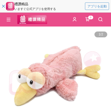
禮讚精品
アプリを起動
いますぐ公式アプリを使用する
0
1
/
2