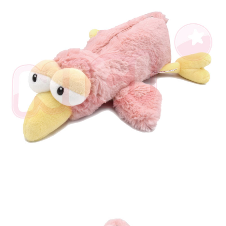
とに計算されます。AFTEEで注文すると、商品を受け取るまで支払い期限
を延長できますが、商品を期限内に受け取れない場合があります（例：予
約商品や商品到着日が比較的遅い商品）。そのため、商品到着の有無に関
わらず、AFTEEで指定された期限内にお支払いください。
二、支払い限度額
1.初回 AFTEEを ご利用の際に、認証結果及び当社の審査の結果に基づ
き、限度額が設定されます。
2.決済金額は最低NT$20です。
3.現在、台湾の会員のみご利用いただけます。
三、利用規約「AFTEE代金後払い」（以下当サービスという）はネットプ
ロテクションズ（以下 AFTEE という）が提供し、AFTEEが代金を徴収し
ます。当サービスご利用の際に提供しなければならない個人情報（注文者
の氏名、電話番号、受取人の氏名、電話番号、受取人住所を含むがこれに
限らない）は、AFTEEに渡され当サービスで必要な範囲内で利用されま
す。AFTEEの個人情報の収集、処理、利用について、詳細はAFTEE公式ホ
ームページの『個人情報の収集、処理及び利用に関する声明』をご参照く
ださい（
https://aftee.tw/privacypolicy/
）。
AFTEEの初回ご利用の際に、審査を通過すれば、最高額がNT$10,000にな
ります。支払い期限を過ぎた場合、その金額に基づいて年利20%の遅延滞
納金が加算されます。未成年の利用者は、事前に法定代理人または後見人
の同意を得ればAFTEEをご利用いただけます。