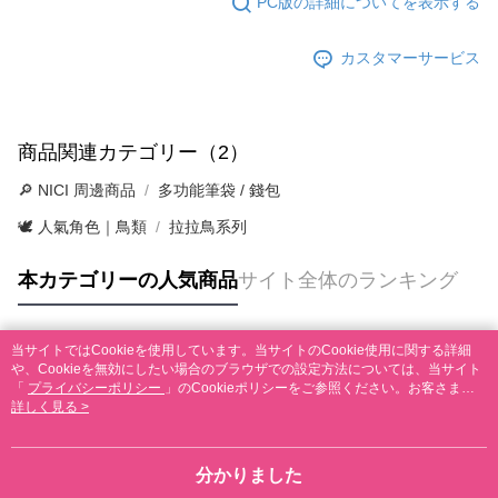
PC版の詳細についてを表示する
カスタマーサービス
商品関連カテゴリー（2）
🔎 NICI 周邊商品
多功能筆袋 / 錢包
🕊️ 人氣角色｜鳥類
拉拉鳥系列
本カテゴリーの人気商品
サイト全体のランキング
当サイトではCookieを使用しています。当サイトのCookie使用に関する詳細
人気タグ
や、Cookieを無効にしたい場合のブラウザでの設定方法については、当サイト
「
プライバシーポリシー
」のCookieポリシーをご参照ください。お客さま
が、当サイトを引き続き使用される場合、当社がサイト利用規約のCookieポリ
詳しく見る >
シーに基づいてCookieを使用することに同意したものとみなします。
分かりました