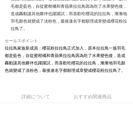
毛都是藍色，自從蜜柑橘和青蘋果拉拉鳥因為吃了水果變色後，
JKOPAY
造成轟動讓其他夥伴也躍躍試，而喜歡吃櫻花的拉拉鳥，漸漸地
Easy Wallet
羽毛顏色就變成了淡粉色，最後連名字都順理成章變成櫻花粉拉
拉鳥了。
AFTEE代金後払い
説明
セールスポイント
一、 AFTEE代金後払いについて
ATM払い
拉拉鳥家族新成員：櫻花粉拉拉鳥正式加入，原本拉拉鳥一族羽毛
1.お支払い方法でAFTEE代金後払いを選択すると、携帯電話認証ウィンド
ウが表示されます。
都是藍色，自從蜜柑橘和青蘋果拉拉鳥因為吃了水果變色後，造成
2.SMSで認証してお支払い手続を進めてください。
配送方法
轟動讓其他夥伴也躍躍試，而喜歡吃櫻花的拉拉鳥，漸漸地羽毛顏
3.注文するときのお支払いは不要です。商品はご指定の住所に配送されま
色就變成了淡粉色，最後連名字都順理成章變成櫻花粉拉拉鳥了。
す。
全家付款取貨
4.ご注文が完了すると、携帯に支払い通知のSMSが届きます。アプリ会員
配送毎にNT$100、NT$490以上で送料無料
の場合は、AFTEE アプリプッシュ通知が届きます。
5.商品受け取り時のお支払いは不要です。商品を確かめてから、SMSまた
7-11付款取貨
はアプリの通知に従って、4大コンビニ、またはATM/オンラインバンキン
詳細について
おすすめ関連商品
グでお支払いください。
配送毎にNT$100、NT$490以上で送料無料
代金納付期限は最短で 14 日以内ですので、ご注意ください。AFTEE アプ
宅配
リをダウンロードして AFTEE 会員になるとお支払い期限を最長 45 日以内
配送毎にNT$100、NT$990以上で送料無料
まで延長できます。
海外國家
送料を確認
お支払期限は、ショップが請求した期日と、AFTEEで延長できる日数をも