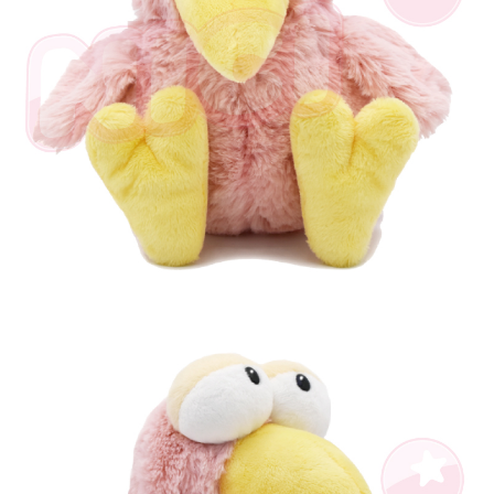
是否繳費成功／繳費後需取消欲退款等相關疑問，請聯繫「AFTEE先享後付
客戶支援中心」
https://netprotections.freshdesk.com/support/home
【注意事項】
１．透過由恩沛科技股份有限公司提供之「AFTEE先享後付」服務完成之交
易，需依本服務之必要範圍內提供個人資料，並將交易相關給付款項請求債
權轉讓予恩沛科技股份有限公司。
２．關於個人資料處理事宜，請瀏覽以下網址：
https://aftee.tw/terms/#terms3
３．未成年的使用者請事先徵得法定代理人或監護人之同意方可使用
「AFTEE先享後付」，若未經同意申辦者引起之損失，本公司不負相關責
任。
４．使用「AFTEE先享後付」時，將依據個別帳號之用戶狀況，依本公司即
時審查核予不同之上限額度；若仍有額度不足之情形，本公司將視審查結果
請求用戶進行身份認證。
５．嚴禁一人註冊多個帳號或使用他人資訊註冊。若發現惡意使用之情形，
恩沛科技股份有限公司將有權停止該用戶之使用額度並採取法律行動。