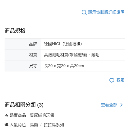
顯示電腦版詳細說明
商品規格
品牌
德國NICI（德國禮祺）
材質
高級絨毛材質(聚酯纖維)、絨毛
尺寸
長20 x 寬20 x 高20cm
客服
商品相關分類 (3)
查看全部
🔥 熱賣商品｜質感絨毛玩偶
🕊️ 人氣角色｜鳥類
拉拉鳥系列