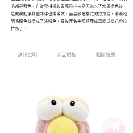
毛都是藍色，自從蜜柑橘和青蘋果拉拉鳥因為吃了水果變色後，
街口支付
造成轟動讓其他夥伴也躍躍試，而喜歡吃櫻花的拉拉鳥，漸漸地
悠遊付
羽毛顏色就變成了淡粉色，最後連名字都順理成章變成櫻花粉拉
拉鳥了。
AFTEE先享後付
相關說明
【關於「AFTEE先享後付」】
ATM付款
AFTEE先享後付是「在收到商品之後才付款」的支付方式。 讓您購物簡單
詳細說明
商品規格
相關推薦
便利好安心！
１．簡單：不需註冊會員、不需綁卡、不需儲值。
運送方式
２．便利：只要手機號碼，簡訊認證，即可結帳。
３．安心：先確認商品／服務後，再付款。
全家付款取貨
每筆NT$100，滿NT$490(含以上)免運費
【「AFTEE先享後付」結帳流程】
１．於結帳方式選擇「AFTEE先享後付」後，將跳轉至「AFTEE先享後付」
7-11付款取貨
結帳頁面，進行簡訊認證並確認金額後，即可完成結帳。
２．訂單成立數日內，您將收到繳費通知簡訊。
每筆NT$100，滿NT$490(含以上)免運費
３．收到繳費通知簡訊後14天內，點擊此簡訊中的連結，可透過四大超商／
ATM／網路銀行／等多元方式進行付款，方視為交易完成。
宅配
※ 請注意：結帳手續完成當下不需立刻繳費，但若您需要取消訂單，請聯絡
每筆NT$100，滿NT$990(含以上)免運費
購買商品的店家。未經商家同意取消之訂單仍視為有效，需透過AFTEE先享
後付繳納相關費用。
海外國家
※ 交易是否成功請以「AFTEE先享後付 」之結帳頁面顯示為準，若有關於
查看運費