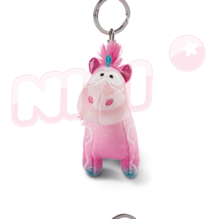
是否繳費成功／繳費後需取消欲退款等相關疑問，請聯繫「AFTEE先享後付
客戶支援中心」
https://netprotections.freshdesk.com/support/home
【注意事項】
１．透過由恩沛科技股份有限公司提供之「AFTEE先享後付」服務完成之交
易，需依本服務之必要範圍內提供個人資料，並將交易相關給付款項請求債
權轉讓予恩沛科技股份有限公司。
２．關於個人資料處理事宜，請瀏覽以下網址：
https://aftee.tw/terms/#terms3
３．未成年的使用者請事先徵得法定代理人或監護人之同意方可使用
「AFTEE先享後付」，若未經同意申辦者引起之損失，本公司不負相關責
任。
４．使用「AFTEE先享後付」時，將依據個別帳號之用戶狀況，依本公司即
時審查核予不同之上限額度；若仍有額度不足之情形，本公司將視審查結果
請求用戶進行身份認證。
５．嚴禁一人註冊多個帳號或使用他人資訊註冊。若發現惡意使用之情形，
恩沛科技股份有限公司將有權停止該用戶之使用額度並採取法律行動。