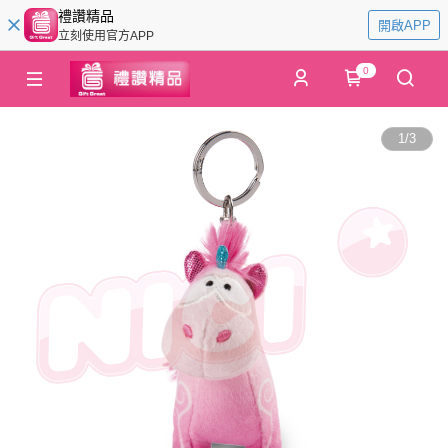
禮讚精品
開啟APP
立刻使用官方APP
0
1
/
3