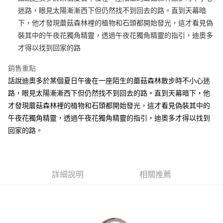
迷路，眼見太陽漸漸西下但仍然找不到回去的路。直到天幕暗
街口支付
下，他才發現蘑菇森林裡的植物和石頭都開始發光，這才看見偽
悠遊付
裝其中的午夜花獨角精靈，透過午夜花獨角精靈的指引，迪奧多
才得以找到回家的路
AFTEE先享後付
相關說明
銷售重點
【關於「AFTEE先享後付」】
話說迪奧多於某個夏日午後在一座陌生的蘑菇森林散步時不小心迷
ATM付款
AFTEE先享後付是「在收到商品之後才付款」的支付方式。 讓您購物簡單
便利好安心！
路，眼見太陽漸漸西下但仍然找不到回去的路。直到天幕暗下，他
１．簡單：不需註冊會員、不需綁卡、不需儲值。
才發現蘑菇森林裡的植物和石頭都開始發光，這才看見偽裝其中的
運送方式
２．便利：只要手機號碼，簡訊認證，即可結帳。
午夜花獨角精靈，透過午夜花獨角精靈的指引，迪奧多才得以找到
３．安心：先確認商品／服務後，再付款。
全家付款取貨
回家的路。
每筆NT$100，滿NT$490(含以上)免運費
【「AFTEE先享後付」結帳流程】
１．於結帳方式選擇「AFTEE先享後付」後，將跳轉至「AFTEE先享後付」
7-11付款取貨
結帳頁面，進行簡訊認證並確認金額後，即可完成結帳。
２．訂單成立數日內，您將收到繳費通知簡訊。
每筆NT$100，滿NT$490(含以上)免運費
３．收到繳費通知簡訊後14天內，點擊此簡訊中的連結，可透過四大超商／
詳細說明
相關推薦
ATM／網路銀行／等多元方式進行付款，方視為交易完成。
宅配
※ 請注意：結帳手續完成當下不需立刻繳費，但若您需要取消訂單，請聯絡
每筆NT$100，滿NT$990(含以上)免運費
購買商品的店家。未經商家同意取消之訂單仍視為有效，需透過AFTEE先享
後付繳納相關費用。
海外國家
※ 交易是否成功請以「AFTEE先享後付 」之結帳頁面顯示為準，若有關於
查看運費