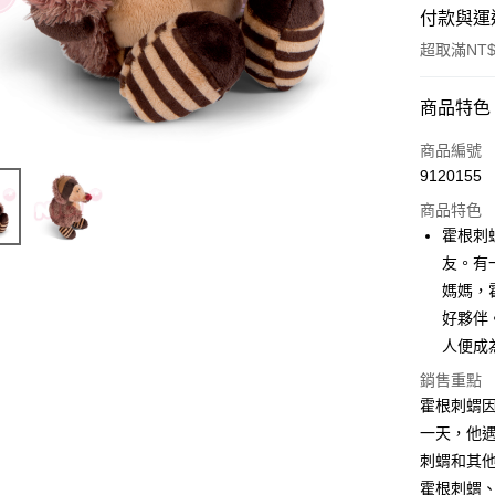
付款與運
超取滿NT$
付款方式
商品特色
信用卡一
商品編號
9120155
超商取貨
商品特色
LINE Pay
霍根刺
友。有
Apple Pay
媽媽，
街口支付
好夥伴
人便成
悠遊付
銷售重點
AFTEE先
霍根刺蝟
相關說明
一天，他
【關於「A
ATM付款
刺蝟和其
AFTEE
便利好安
霍根刺蝟