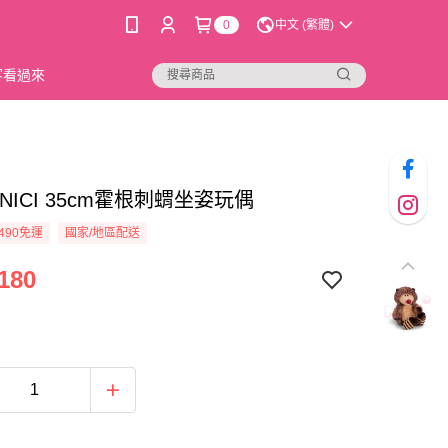
0
中文 (繁體)
新客看過來
5]NICI 35cm霍根刺蝟坐姿玩偶
490免運
國家/地區配送
180