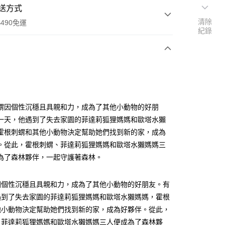
送方式
清除
490免運
紀錄
次付款
付款
蝟因個性沉穩且具親和力，成為了其他小動物的好朋
一天，他遇到了失去家園的菲達莉狐狸媽媽和歐塔水獺
霍根刺蝟和其他小動物決定幫助她們找到新的家，成為
。從此，霍根刺蝟、菲達莉狐狸媽媽和歐塔水獺媽媽三
為了森林夥伴，一起守護著森林。
享後付
因個性沉穩且具親和力，成為了其他小動物的好朋友。有
遇到了失去家園的菲達莉狐狸媽媽和歐塔水獺媽媽，霍根
FTEE先享後付」】
他小動物決定幫助她們找到新的家，成為好夥伴。從此，
先享後付是「在收到商品之後才付款」的支付方式。 讓您購物簡單
心！
、菲達莉狐狸媽媽和歐塔水獺媽媽三人便成為了森林夥