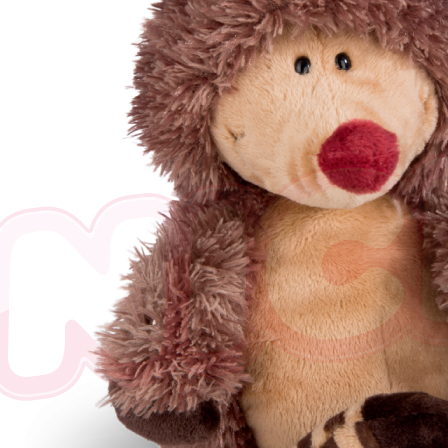
任。
４．使用「
即時審查
結果請求
５．嚴禁
形，恩沛
動。