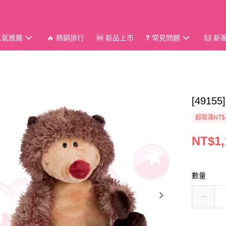
 人氣推薦
🔥 熱銷排行
🆕 新品上市
❓ 常見問題
🙌 
[4915
超取滿NT$
NT$1,
數量