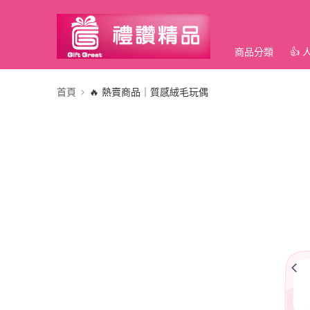
商品分類
👍
首頁
🔥 熱賣商品｜質感絨毛玩偶