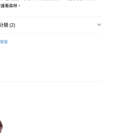
：不需註冊會員、不需綁卡、不需儲值。
守護著森林。
：只要手機號碼，簡訊認證，即可結帳。
：先確認商品／服務後，再付款。
取貨
EE先享後付」結帳流程】
類 (2)
00，滿NT$490(含以上)免運費
方式選擇「AFTEE先享後付」後，將跳轉至「AFTEE先享後
頁面，進行簡訊認證並確認金額後，即可完成結帳。
商品｜質感絨毛玩偶
取貨
成立數日內，您將收到繳費通知簡訊。
客服
費通知簡訊後14天內，點擊此簡訊中的連結，可透過四大超商
寸分類
中型玩偶｜30cm+
00，滿NT$490(含以上)免運費
網路銀行／等多元方式進行付款，方視為交易完成。
：結帳手續完成當下不需立刻繳費，但若您需要取消訂單，請聯
的店家。未經商家同意取消之訂單仍視為有效，需透過AFTEE
繳納相關費用。
00，滿NT$990(含以上)免運費
否成功請以「AFTEE先享後付 」之結帳頁面顯示為準，若有關於
功／繳費後需取消欲退款等相關疑問，請聯繫「AFTEE先享後
查看運費
援中心」
https://netprotections.freshdesk.com/support/home
項】
恩沛科技股份有限公司提供之「AFTEE先享後付」服務完成之
依本服務之必要範圍內提供個人資料，並將交易相關給付款項請
讓予恩沛科技股份有限公司。
個人資料處理事宜，請瀏覽以下網址：
ee.tw/terms/#terms3
年的使用者請事先徵得法定代理人或監護人之同意方可使用
E先享後付」，若未經同意申辦者引起之損失，本公司不負相關責