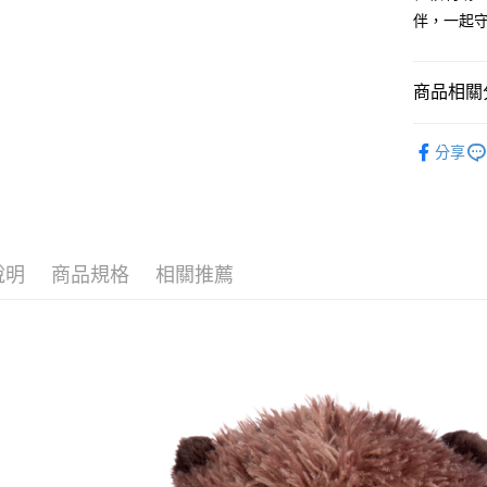
１．簡單
伴，一起
２．便利
運送方式
３．安心
全家付款
【「AFT
商品相關分
每筆NT$1
１．於結帳
付」結帳
🔥 熱賣
7-11付款
２．訂單
分享
３．收到繳
📏玩偶尺
每筆NT$1
／ATM／
※ 請注意
宅配
絡購買商品
先享後付
每筆NT$1
※ 交易是
說明
商品規格
相關推薦
是否繳費成
海外國家
付客戶支
【注意事
１．透過由
交易，需
求債權轉
２．關於
https://aft
３．未成
「AFTE