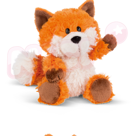
是否繳費成功／繳費後需取消欲退款等相關疑問，請聯繫「AFTEE先享後付
客戶支援中心」
https://netprotections.freshdesk.com/support/home
【注意事項】
１．透過由恩沛科技股份有限公司提供之「AFTEE先享後付」服務完成之交
易，需依本服務之必要範圍內提供個人資料，並將交易相關給付款項請求債
權轉讓予恩沛科技股份有限公司。
２．關於個人資料處理事宜，請瀏覽以下網址：
https://aftee.tw/terms/#terms3
３．未成年的使用者請事先徵得法定代理人或監護人之同意方可使用
「AFTEE先享後付」，若未經同意申辦者引起之損失，本公司不負相關責
任。
４．使用「AFTEE先享後付」時，將依據個別帳號之用戶狀況，依本公司即
時審查核予不同之上限額度；若仍有額度不足之情形，本公司將視審查結果
請求用戶進行身份認證。
５．嚴禁一人註冊多個帳號或使用他人資訊註冊。若發現惡意使用之情形，
恩沛科技股份有限公司將有權停止該用戶之使用額度並採取法律行動。