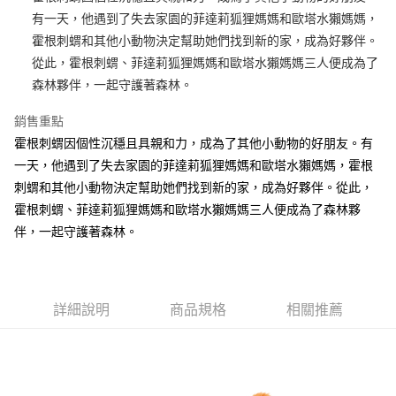
有一天，他遇到了失去家園的菲達莉狐狸媽媽和歐塔水獺媽媽，
街口支付
霍根刺蝟和其他小動物決定幫助她們找到新的家，成為好夥伴。
悠遊付
從此，霍根刺蝟、菲達莉狐狸媽媽和歐塔水獺媽媽三人便成為了
森林夥伴，一起守護著森林。
AFTEE先享後付
相關說明
銷售重點
【關於「AFTEE先享後付」】
霍根刺蝟因個性沉穩且具親和力，成為了其他小動物的好朋友。有
ATM付款
AFTEE先享後付是「在收到商品之後才付款」的支付方式。 讓您購物簡單
便利好安心！
一天，他遇到了失去家園的菲達莉狐狸媽媽和歐塔水獺媽媽，霍根
１．簡單：不需註冊會員、不需綁卡、不需儲值。
刺蝟和其他小動物決定幫助她們找到新的家，成為好夥伴。從此，
運送方式
２．便利：只要手機號碼，簡訊認證，即可結帳。
霍根刺蝟、菲達莉狐狸媽媽和歐塔水獺媽媽三人便成為了森林夥
３．安心：先確認商品／服務後，再付款。
全家付款取貨
伴，一起守護著森林。
每筆NT$100，滿NT$490(含以上)免運費
【「AFTEE先享後付」結帳流程】
１．於結帳方式選擇「AFTEE先享後付」後，將跳轉至「AFTEE先享後付」
7-11付款取貨
結帳頁面，進行簡訊認證並確認金額後，即可完成結帳。
２．訂單成立數日內，您將收到繳費通知簡訊。
每筆NT$100，滿NT$490(含以上)免運費
３．收到繳費通知簡訊後14天內，點擊此簡訊中的連結，可透過四大超商／
詳細說明
商品規格
相關推薦
ATM／網路銀行／等多元方式進行付款，方視為交易完成。
宅配
※ 請注意：結帳手續完成當下不需立刻繳費，但若您需要取消訂單，請聯絡
每筆NT$100，滿NT$990(含以上)免運費
購買商品的店家。未經商家同意取消之訂單仍視為有效，需透過AFTEE先享
後付繳納相關費用。
海外國家
※ 交易是否成功請以「AFTEE先享後付 」之結帳頁面顯示為準，若有關於
查看運費