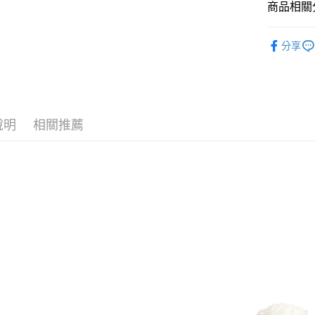
１．簡單
商品相關分
２．便利
運送方式
３．安心
🔎 NICI
分享
全家付款
【「AFT
🐑 聯名
每筆NT$1
１．於結帳
付」結帳
【十二生肖
7-11付款
２．訂單
３．收到繳
每筆NT$1
／ATM／
說明
相關推薦
※ 請注意
宅配
絡購買商品
先享後付
每筆NT$1
※ 交易是
是否繳費成
海外國家
付客戶支
【注意事
１．透過由
交易，需
求債權轉
２．關於
https://aft
３．未成
「AFTE