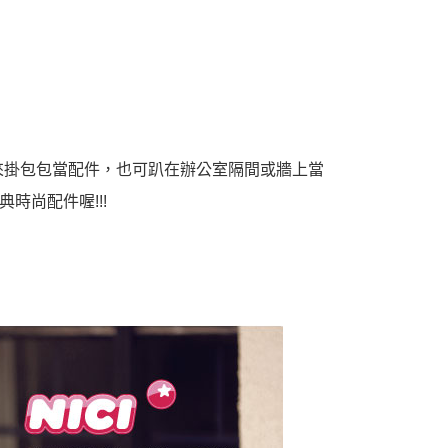
以用來掛包包當配件，也可趴在辦公室隔間或牆上當
時尚配件喔!!!