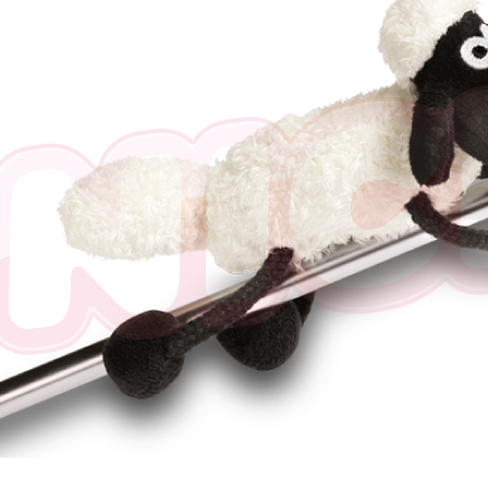
任。
４．使用「
即時審查
結果請求
５．嚴禁
形，恩沛
動。