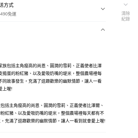
送方式
清除
490免運
紀錄
次付款
付款
家族包括主角瘦高的尚恩、圓潤的雪莉、正義使者比澤
皮搗蛋的粉紅豬、以及愛吸奶嘴的堤米，整個農場裡每
不同故事發生，充滿了逗趣歡樂的幽默情節，讓人一看
愛上喔!
族包括主角瘦高的尚恩、圓潤的雪莉、正義使者比澤爾、
享後付
的粉紅豬、以及愛吸奶嘴的堤米，整個農場裡每天都有不
生，充滿了逗趣歡樂的幽默情節，讓人一看到就會愛上喔!
FTEE先享後付」】
先享後付是「在收到商品之後才付款」的支付方式。 讓您購物簡單
心！