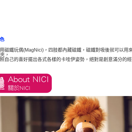
色
I萬用磁鐵玩偶(MagNici)，四肢都內藏磁鐵，磁鐵對吸後就可
O夾，
照自己的喜好擺出各式各樣的卡哇伊姿勢，絕對是創意滿分的經典