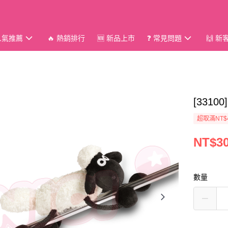
 人氣推薦
🔥 熱銷排行
🆕 新品上市
❓ 常見問題
🙌 
[331
超取滿NT$
NT$3
數量