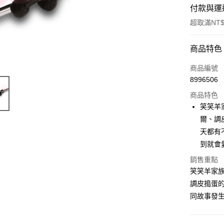
付款與運
超取滿NT$
付款方式
商品特色
信用卡一
商品編號
8996506
超商取貨
商品特色
LINE Pay
笑笑羊
爾、調
Apple Pay
天都有
街口支付
到就會
悠遊付
銷售重點
笑笑羊家
AFTEE先
調皮搗蛋
相關說明
同故事發
【關於「A
ATM付款
AFTEE
便利好安