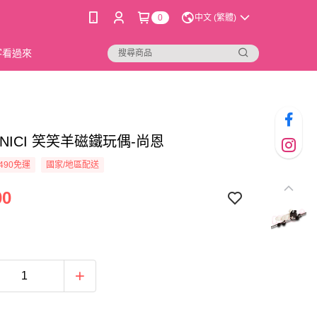
0
中文 (繁體)
新客看過來
00]NICI 笑笑羊磁鐵玩偶-尚恩
490免運
國家/地區配送
00