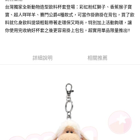
Apple Pay
台灣獨家全新動物造型飲料杯套登場：彩虹粉紅獅子、香蕉猴子寶
寶、超人咩咩羊、賽門公爵4種款式，可當作掛飾掛在背包，買了飲
街口支付
料就化身飲料提袋輕鬆帶著走環保又時尚，特別加上活動鉤環，讓
悠遊付
你使用完收納好杯套之後更容易掛上包包，超實用單品限量推出!!
AFTEE先享後付
相關說明
【關於「AFTEE先享後付」】
詳細說明
相關推薦
ATM付款
AFTEE先享後付是「在收到商品之後才付款」的支付方式。 讓您購物簡單
便利好安心！
１．簡單：不需註冊會員、不需綁卡、不需儲值。
運送方式
２．便利：只要手機號碼，簡訊認證，即可結帳。
３．安心：先確認商品／服務後，再付款。
全家付款取貨
每筆NT$100，滿NT$490(含以上)免運費
【「AFTEE先享後付」結帳流程】
１．於結帳方式選擇「AFTEE先享後付」後，將跳轉至「AFTEE先享後付」
7-11付款取貨
結帳頁面，進行簡訊認證並確認金額後，即可完成結帳。
２．訂單成立數日內，您將收到繳費通知簡訊。
每筆NT$100，滿NT$490(含以上)免運費
３．收到繳費通知簡訊後14天內，點擊此簡訊中的連結，可透過四大超商／
ATM／網路銀行／等多元方式進行付款，方視為交易完成。
宅配
※ 請注意：結帳手續完成當下不需立刻繳費，但若您需要取消訂單，請聯絡
每筆NT$100，滿NT$990(含以上)免運費
購買商品的店家。未經商家同意取消之訂單仍視為有效，需透過AFTEE先享
後付繳納相關費用。