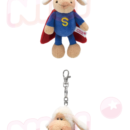
海外國家
※ 交易是否成功請以「AFTEE先享後付 」之結帳頁面顯示為準，若有關於
查看運費
是否繳費成功／繳費後需取消欲退款等相關疑問，請聯繫「AFTEE先享後付
客戶支援中心」
https://netprotections.freshdesk.com/support/home
【注意事項】
１．透過由恩沛科技股份有限公司提供之「AFTEE先享後付」服務完成之交
易，需依本服務之必要範圍內提供個人資料，並將交易相關給付款項請求債
權轉讓予恩沛科技股份有限公司。
２．關於個人資料處理事宜，請瀏覽以下網址：
https://aftee.tw/terms/#terms3
３．未成年的使用者請事先徵得法定代理人或監護人之同意方可使用
「AFTEE先享後付」，若未經同意申辦者引起之損失，本公司不負相關責
任。
４．使用「AFTEE先享後付」時，將依據個別帳號之用戶狀況，依本公司即
時審查核予不同之上限額度；若仍有額度不足之情形，本公司將視審查結果
請求用戶進行身份認證。
５．嚴禁一人註冊多個帳號或使用他人資訊註冊。若發現惡意使用之情形，
恩沛科技股份有限公司將有權停止該用戶之使用額度並採取法律行動。