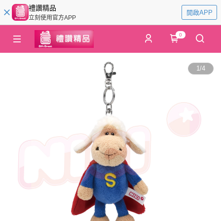
禮讚精品
開啟APP
立刻使用官方APP
0
1
/
4