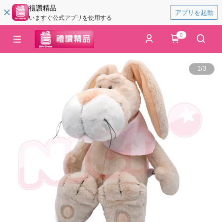
禮讚精品
アプリを起動
いますぐ公式アプリを使用する
0
1
/
3