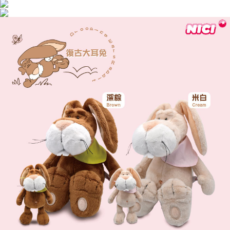
とに計算されます。AFTEEで注文すると、商品を受け取るまで支払い期限
を延長できますが、商品を期限内に受け取れない場合があります（例：予
約商品や商品到着日が比較的遅い商品）。そのため、商品到着の有無に関
わらず、AFTEEで指定された期限内にお支払いください。
二、支払い限度額
1.初回 AFTEEを ご利用の際に、認証結果及び当社の審査の結果に基づ
き、限度額が設定されます。
2.決済金額は最低NT$20です。
3.現在、台湾の会員のみご利用いただけます。
三、利用規約「AFTEE代金後払い」（以下当サービスという）はネットプ
ロテクションズ（以下 AFTEE という）が提供し、AFTEEが代金を徴収し
ます。当サービスご利用の際に提供しなければならない個人情報（注文者
の氏名、電話番号、受取人の氏名、電話番号、受取人住所を含むがこれに
限らない）は、AFTEEに渡され当サービスで必要な範囲内で利用されま
す。AFTEEの個人情報の収集、処理、利用について、詳細はAFTEE公式ホ
ームページの『個人情報の収集、処理及び利用に関する声明』をご参照く
ださい（
https://aftee.tw/privacypolicy/
）。
AFTEEの初回ご利用の際に、審査を通過すれば、最高額がNT$10,000にな
ります。支払い期限を過ぎた場合、その金額に基づいて年利20%の遅延滞
納金が加算されます。未成年の利用者は、事前に法定代理人または後見人
の同意を得ればAFTEEをご利用いただけます。