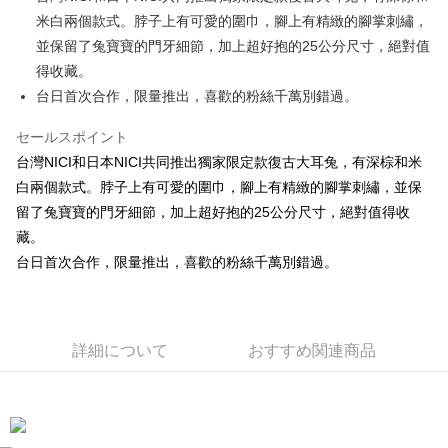
米白兩個款式。脖子上有可愛的圍巾，腳上有精緻的腳掌刺繡，
JKOPAY
並保留了兔寶寶的門牙細節，加上超好抱的25公分尺寸，絕對值
Easy Wallet
得收藏。
台日首次合作，限量推出，喜歡的粉絲千萬別錯過。
AFTEE代金後払い
説明
セールスポイント
一、 AFTEE代金後払いについて
ATM払い
台灣NICI和日本NICI共同推出獨家限定款復古大耳兔，有深棕和米
1.お支払い方法でAFTEE代金後払いを選択すると、携帯電話認証ウィンド
ウが表示されます。
白兩個款式。脖子上有可愛的圍巾，腳上有精緻的腳掌刺繡，並保
2.SMSで認証してお支払い手続を進めてください。
配送方法
留了兔寶寶的門牙細節，加上超好抱的25公分尺寸，絕對值得收
3.注文するときのお支払いは不要です。商品はご指定の住所に配送されま
藏。
す。
全家付款取貨
4.ご注文が完了すると、携帯に支払い通知のSMSが届きます。アプリ会員
台日首次合作，限量推出，喜歡的粉絲千萬別錯過。
配送毎にNT$100、NT$490以上で送料無料
の場合は、AFTEE アプリプッシュ通知が届きます。
5.商品受け取り時のお支払いは不要です。商品を確かめてから、SMSまた
7-11付款取貨
はアプリの通知に従って、4大コンビニ、またはATM/オンラインバンキン
グでお支払いください。
配送毎にNT$100、NT$490以上で送料無料
詳細について
おすすめ関連商品
代金納付期限は最短で 14 日以内ですので、ご注意ください。AFTEE アプ
宅配
リをダウンロードして AFTEE 会員になるとお支払い期限を最長 45 日以内
配送毎にNT$100、NT$990以上で送料無料
まで延長できます。
海外國家
送料を確認
お支払期限は、ショップが請求した期日と、AFTEEで延長できる日数をも