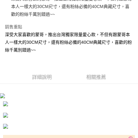
本人一樣大的30CM尺寸，還有粉絲必備的40CM典藏尺寸，喜
街口支付
歡的粉絲千萬別錯過~~
悠遊付
銷售重點
AFTEE先享後付
深受大家喜歡的蒙哥，推出台灣獨家限量愛心款，不但有跟蒙哥本
相關說明
人一樣大的30CM尺寸，還有粉絲必備的40CM典藏尺寸，喜歡的粉
【關於「AFTEE先享後付」】
絲千萬別錯過~~
ATM付款
AFTEE先享後付是「在收到商品之後才付款」的支付方式。 讓您購物簡單
便利好安心！
１．簡單：不需註冊會員、不需綁卡、不需儲值。
運送方式
２．便利：只要手機號碼，簡訊認證，即可結帳。
３．安心：先確認商品／服務後，再付款。
全家付款取貨
詳細說明
相關推薦
每筆NT$100，滿NT$490(含以上)免運費
【「AFTEE先享後付」結帳流程】
１．於結帳方式選擇「AFTEE先享後付」後，將跳轉至「AFTEE先享後付」
7-11付款取貨
結帳頁面，進行簡訊認證並確認金額後，即可完成結帳。
２．訂單成立數日內，您將收到繳費通知簡訊。
每筆NT$100，滿NT$490(含以上)免運費
３．收到繳費通知簡訊後14天內，點擊此簡訊中的連結，可透過四大超商／
ATM／網路銀行／等多元方式進行付款，方視為交易完成。
宅配
※ 請注意：結帳手續完成當下不需立刻繳費，但若您需要取消訂單，請聯絡
每筆NT$100，滿NT$990(含以上)免運費
購買商品的店家。未經商家同意取消之訂單仍視為有效，需透過AFTEE先享
後付繳納相關費用。
海外國家
※ 交易是否成功請以「AFTEE先享後付 」之結帳頁面顯示為準，若有關於
查看運費