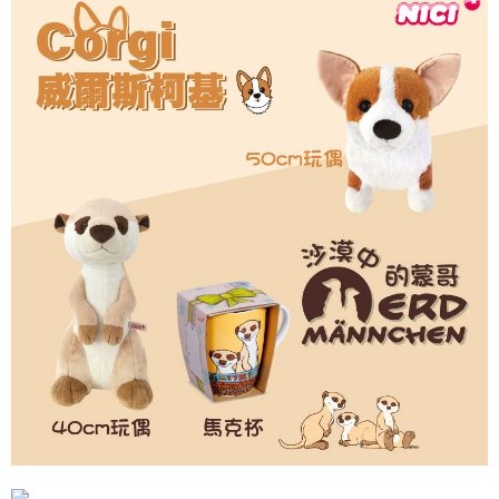
是否繳費成功／繳費後需取消欲退款等相關疑問，請聯繫「AFTEE先享後付
客戶支援中心」
https://netprotections.freshdesk.com/support/home
【注意事項】
１．透過由恩沛科技股份有限公司提供之「AFTEE先享後付」服務完成之交
易，需依本服務之必要範圍內提供個人資料，並將交易相關給付款項請求債
權轉讓予恩沛科技股份有限公司。
２．關於個人資料處理事宜，請瀏覽以下網址：
https://aftee.tw/terms/#terms3
３．未成年的使用者請事先徵得法定代理人或監護人之同意方可使用
「AFTEE先享後付」，若未經同意申辦者引起之損失，本公司不負相關責
任。
４．使用「AFTEE先享後付」時，將依據個別帳號之用戶狀況，依本公司即
時審查核予不同之上限額度；若仍有額度不足之情形，本公司將視審查結果
請求用戶進行身份認證。
５．嚴禁一人註冊多個帳號或使用他人資訊註冊。若發現惡意使用之情形，
恩沛科技股份有限公司將有權停止該用戶之使用額度並採取法律行動。