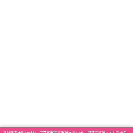
本網站中使用 cookie，欲查詢有關本網站使用 cookie 方式之詳情，及若您不希