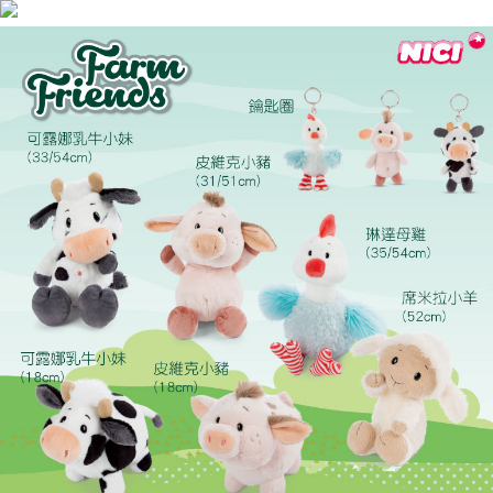
是否繳費成功／繳費後需取消欲退款等相關疑問，請聯繫「AFTEE先享後付
客戶支援中心」
https://netprotections.freshdesk.com/support/home
【注意事項】
１．透過由恩沛科技股份有限公司提供之「AFTEE先享後付」服務完成之交
易，需依本服務之必要範圍內提供個人資料，並將交易相關給付款項請求債
權轉讓予恩沛科技股份有限公司。
２．關於個人資料處理事宜，請瀏覽以下網址：
https://aftee.tw/terms/#terms3
３．未成年的使用者請事先徵得法定代理人或監護人之同意方可使用
「AFTEE先享後付」，若未經同意申辦者引起之損失，本公司不負相關責
任。
４．使用「AFTEE先享後付」時，將依據個別帳號之用戶狀況，依本公司即
時審查核予不同之上限額度；若仍有額度不足之情形，本公司將視審查結果
請求用戶進行身份認證。
５．嚴禁一人註冊多個帳號或使用他人資訊註冊。若發現惡意使用之情形，
恩沛科技股份有限公司將有權停止該用戶之使用額度並採取法律行動。