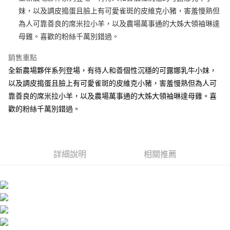
妹，以及調皮搗蛋且臉上有可愛雀斑的皮維克小豬，害羞慢熟但
街口支付
為人可靠善良的席米拉小羊，以及農場萬事通的大姊大領袖琳達
悠遊付
母雞。喜歡的粉絲千萬別錯過。
AFTEE先享後付
銷售重點
相關說明
全新農場夥伴系列登場，有待人和善個性沉穩的可露娜乳牛小妹，
【關於「AFTEE先享後付」】
以及調皮搗蛋且臉上有可愛雀斑的皮維克小豬，害羞慢熟但為人可
ATM付款
AFTEE先享後付是「在收到商品之後才付款」的支付方式。 讓您購物簡單
便利好安心！
靠善良的席米拉小羊，以及農場萬事通的大姊大領袖琳達母雞。喜
１．簡單：不需註冊會員、不需綁卡、不需儲值。
歡的粉絲千萬別錯過。
運送方式
２．便利：只要手機號碼，簡訊認證，即可結帳。
３．安心：先確認商品／服務後，再付款。
全家付款取貨
每筆NT$100，滿NT$490(含以上)免運費
【「AFTEE先享後付」結帳流程】
１．於結帳方式選擇「AFTEE先享後付」後，將跳轉至「AFTEE先享後付」
詳細說明
相關推薦
7-11付款取貨
結帳頁面，進行簡訊認證並確認金額後，即可完成結帳。
２．訂單成立數日內，您將收到繳費通知簡訊。
每筆NT$100，滿NT$490(含以上)免運費
３．收到繳費通知簡訊後14天內，點擊此簡訊中的連結，可透過四大超商／
ATM／網路銀行／等多元方式進行付款，方視為交易完成。
宅配
※ 請注意：結帳手續完成當下不需立刻繳費，但若您需要取消訂單，請聯絡
每筆NT$100，滿NT$990(含以上)免運費
購買商品的店家。未經商家同意取消之訂單仍視為有效，需透過AFTEE先享
後付繳納相關費用。
海外國家
※ 交易是否成功請以「AFTEE先享後付 」之結帳頁面顯示為準，若有關於
查看運費