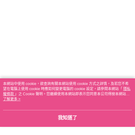
本網站中使用 cookie，欲查詢有關本網站使用 cookie 方式之詳情，及若您不希
望在電腦上使用 cookie 時應如何變更電腦的 cookie 設定，請參閱本網站「
隱私
權條款
」之 Cookie 聲明。您繼續使用本網站即表示您同意本公司得按本網站使
用條款之 Cookie 聲明使用 cookie。
了解更多 >
我知道了