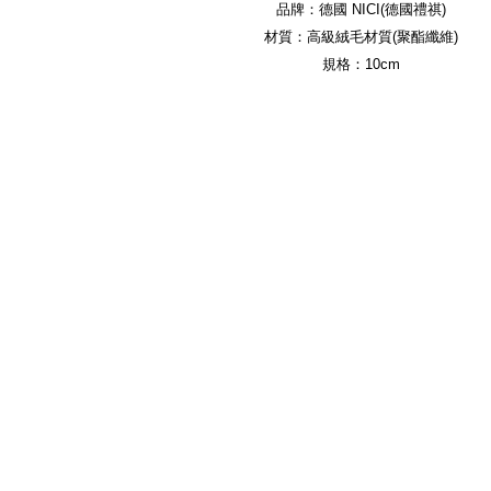
品牌：德國 NICI(德國禮祺)
材質：高級絨毛材質(聚酯纖維)
規格：10cm