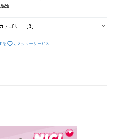
で認証してお支払い手続を進めてください。
以混進
るときのお支払いは不要です。商品はご指定の住所に配送されま
が完了すると、携帯に支払い通知のSMSが届きます。アプリ会
取貨
、AFTEE アプリプッシュ通知が届きます。
カテゴリー（3）
$100、NT$490以上で送料無料
け取り時のお支払いは不要です。商品を確かめてから、SMSま
の通知に従って、4大コンビニ、またはATM/オンラインバンキ
商品｜動物造型鑰匙圈
取貨
支払いください。
する
カスタマーサービス
$100、NT$490以上で送料無料
 & 其他系列】
🦛 河馬
限は最短で 14 日以内ですので、ご注意ください。AFTEE ア
ンロードして AFTEE 会員になるとお支払い期限を最長 45 日
推薦｜首購人氣王
延長できます。
$100、NT$990以上で送料無料
は、ショップが請求した期日と、AFTEEで延長できる日数を
されます。AFTEEで注文すると、商品を受け取るまで支払い
送料を確認
長できますが、商品を期限内に受け取れない場合があります
約商品や商品到着日が比較的遅い商品）。そのため、商品到着
わらず、AFTEEで指定された期限内にお支払いください。
い限度額
AFTEEを ご利用の際に、認証結果及び当社の審査の結果に基づ
額が設定されます。
は最低NT$20です。
台湾の会員のみご利用いただけます。