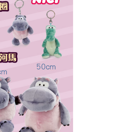
約「AFTEE代金後払い」（以下当サービスという）はネット
ョンズ（以下 AFTEE という）が提供し、AFTEEが代金を徴収
当サービスご利用の際に提供しなければならない個人情報（注
名、電話番号、受取人の氏名、電話番号、受取人住所を含むが
ない）は、AFTEEに渡され当サービスで必要な範囲内で利用
AFTEEの個人情報の収集、処理、利用について、詳細は
公式ホームページの『個人情報の収集、処理及び利用に関する声
参照ください（
https://aftee.tw/privacypolicy/
）。
の初回ご利用の際に、審査を通過すれば、最高額がNT$10,000に
支払い期限を過ぎた場合、その金額に基づいて年利20%の遅
が加算されます。未成年の利用者は、事前に法定代理人または
意を得ればAFTEEをご利用いただけます。
の処理、利用について疑問がある、または関連する法律の権利
たい場合は、ネットプロテクションズ
rotections.co.jp
にご連絡ください。上記に示した個人情報
購入注文書とあわせてAFTEEにご提供いただく、または
にあなたの個人情報の収集、処理、利用を許可することににご同
けない場合は、当サービスを選択しないでください。