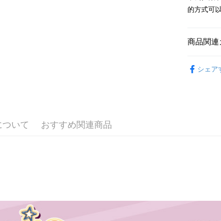
2.SMS
的方式可
3.注文す
配送方法
す。
4.ご注文
全家付款
員の場合は
商品関連
配送毎にNT
5.商品受
たはアプリ
🔥 熱賣
7-11付款
ングでお
シェア
配送毎にNT
【其他動物
代金納付期
プリをダウ
🙌 新客
宅配
以内まで
配送毎にNT
お支払期限
について
おすすめ関連商品
海外國家
もとに計算
期限を延
（例：予
の有無に関
二、支払
1.初回 
き、限度
2.決済金額
3.現在、