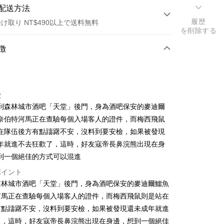
配送方法
履歴
け取り NT$490以上で送料無料
を削除する
方法
徴
カード1回払い
店頭代金引換
徴
到森林城市酒吧「天堂」後門，身為酒吧保安的麥迪爾
奈伯特河馬正在查驗每個入場客人的證件，而梅西飛鼠
在隊伍後方有點躊躇不安，沒料到要安檢，如果被發現
年就進不去狂歡了，這時，好友寇帝長鼻浣熊出現在身
到一個絕佳的方式可以混進
t
ポイント
代金後払い
森林城市酒吧「天堂」後門，身為酒吧保安的麥迪爾鱷魚
河馬正在查驗每個入場客人的證件，而梅西飛鼠則是站在
TEE代金後払いについて
い方法でAFTEE代金後払いを選択すると、携帯電話認証ウィン
有點躊躇不安，沒料到要安檢，如果被發現還未成年就進
示されます。
了，這時，好友寇帝長鼻浣熊出現在身邊，想到一個絕佳