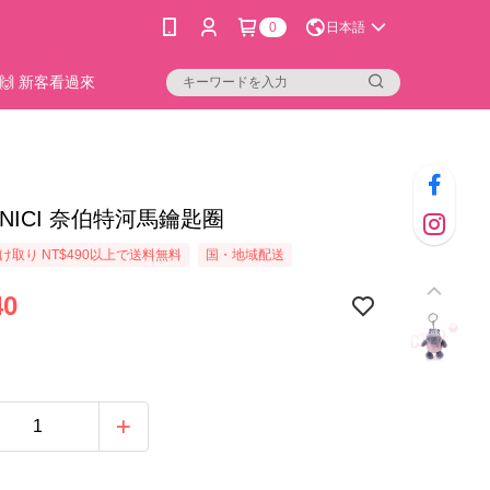
0
日本語
🙌 新客看過來
51]NICI 奈伯特河馬鑰匙圈
け取り NT$490以上で送料無料
国・地域配送
40