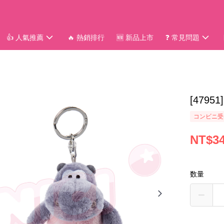
👍 人氣推薦
🔥 熱銷排行
🆕 新品上市
❓ 常見問題
[479
コンビニ受
NT$3
数量