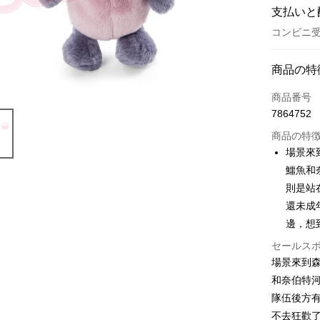
支払いと
コンビニ受
お支払い
商品の特
クレジット
商品番号
7864752
コンビニ
商品の特
LINE Pay
場景來
鱷魚和
Apple Pay
則是站
JKOPAY
還未成
邊，想
Easy Walle
セールス
AFTEE
場景來到
説明
和奈伯特
一、 AF
ATM払い
1.お支払
隊伍後方
ドウが表
不去狂歡