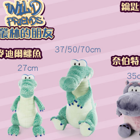
三、利用規
プロテクシ
します。
文者の氏
これに限ら
されます。
AFTEE
明』をご
AFTEE
なります。
延滞納金
後見人の同
個人情報
を行使し
cs_tw@netp
を、必要な
AFTEE
意いただ