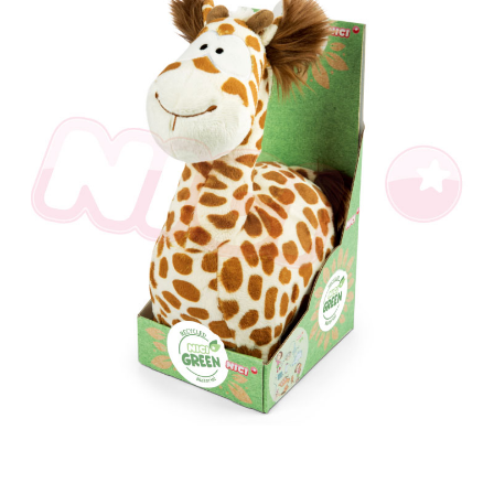
とに計算されます。AFTEEで注文すると、商品を受け取るまで支払い期限
を延長できますが、商品を期限内に受け取れない場合があります（例：予
約商品や商品到着日が比較的遅い商品）。そのため、商品到着の有無に関
わらず、AFTEEで指定された期限内にお支払いください。
二、支払い限度額
1.初回 AFTEEを ご利用の際に、認証結果及び当社の審査の結果に基づ
き、限度額が設定されます。
2.決済金額は最低NT$20です。
3.現在、台湾の会員のみご利用いただけます。
三、利用規約「AFTEE代金後払い」（以下当サービスという）はネットプ
ロテクションズ（以下 AFTEE という）が提供し、AFTEEが代金を徴収し
ます。当サービスご利用の際に提供しなければならない個人情報（注文者
の氏名、電話番号、受取人の氏名、電話番号、受取人住所を含むがこれに
限らない）は、AFTEEに渡され当サービスで必要な範囲内で利用されま
す。AFTEEの個人情報の収集、処理、利用について、詳細はAFTEE公式ホ
ームページの『個人情報の収集、処理及び利用に関する声明』をご参照く
ださい（
https://aftee.tw/privacypolicy/
）。
AFTEEの初回ご利用の際に、審査を通過すれば、最高額がNT$10,000にな
ります。支払い期限を過ぎた場合、その金額に基づいて年利20%の遅延滞
納金が加算されます。未成年の利用者は、事前に法定代理人または後見人
の同意を得ればAFTEEをご利用いただけます。