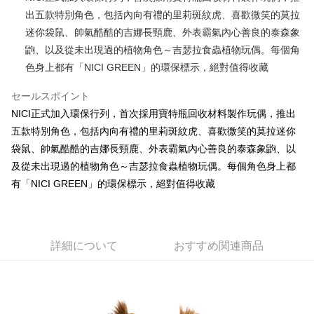
出五款特別角色，包括內向有禮的里莉斑紋虎、喜歡微笑的莫拉
JKOPAY
迷你袋鼠、帥氣酷酷的吉娜長頸鹿、外表霸氣內心善良的泰森象
Easy Wallet
鼩、以及從未出現過的植物角色～吉瑟拉食蟲植物玩偶。每個角
色身上都有「NICI GREEN」的環保標示，絕對值得收藏
AFTEE代金後払い
説明
セールスポイント
一、 AFTEE代金後払いについて
ATM払い
NICI正式加入環保行列，首次採用寶特瓶回收材料製作玩偶，推出
1.お支払い方法でAFTEE代金後払いを選択すると、携帯電話認証ウィンド
ウが表示されます。
五款特別角色，包括內向有禮的里莉斑紋虎、喜歡微笑的莫拉迷你
2.SMSで認証してお支払い手続を進めてください。
配送方法
袋鼠、帥氣酷酷的吉娜長頸鹿、外表霸氣內心善良的泰森象鼩、以
3.注文するときのお支払いは不要です。商品はご指定の住所に配送されま
及從未出現過的植物角色～吉瑟拉食蟲植物玩偶。每個角色身上都
す。
全家付款取貨
4.ご注文が完了すると、携帯に支払い通知のSMSが届きます。アプリ会員
有「NICI GREEN」的環保標示，絕對值得收藏
配送毎にNT$100、NT$490以上で送料無料
の場合は、AFTEE アプリプッシュ通知が届きます。
5.商品受け取り時のお支払いは不要です。商品を確かめてから、SMSまた
7-11付款取貨
はアプリの通知に従って、4大コンビニ、またはATM/オンラインバンキン
グでお支払いください。
配送毎にNT$100、NT$490以上で送料無料
詳細について
おすすめ関連商品
代金納付期限は最短で 14 日以内ですので、ご注意ください。AFTEE アプ
宅配
リをダウンロードして AFTEE 会員になるとお支払い期限を最長 45 日以内
配送毎にNT$100、NT$990以上で送料無料
まで延長できます。
海外國家
送料を確認
お支払期限は、ショップが請求した期日と、AFTEEで延長できる日数をも