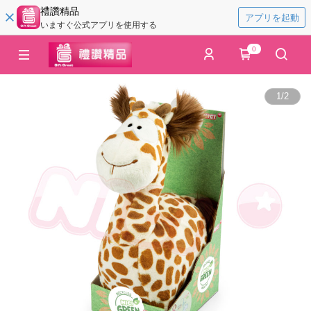
禮讚精品
アプリを起動
いますぐ公式アプリを使用する
0
1
/
2