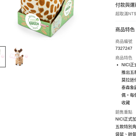
付款與運
超取滿NT$
付款方式
商品特色
信用卡一
商品編號
7327247
超商取貨
商品特色
LINE Pay
NIC
推出五
Apple Pay
莫拉迷
街口支付
泰森象
偶。每
悠遊付
收藏
AFTEE先
銷售重點
相關說明
NICI正
【關於「A
ATM付款
五款特別
AFTEE
便利好安
袋鼠、帥