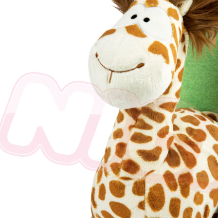
任。
４．使用「
即時審查
結果請求
５．嚴禁
形，恩沛
動。