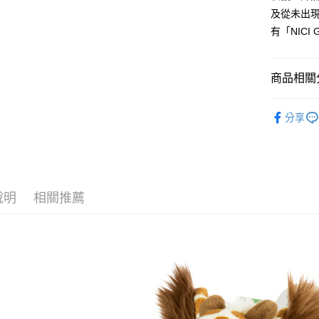
１．簡單
及從未出
２．便利
運送方式
３．安心
有「NIC
全家付款
【「AFT
每筆NT$1
１．於結帳
商品相關分
付」結帳
7-11付款
２．訂單
🔥 熱賣
３．收到繳
每筆NT$1
分享
／ATM／
【動物夥伴】
※ 請注意
宅配
絡購買商品
📏玩偶尺
先享後付
每筆NT$1
※ 交易是
【動物夥伴】
是否繳費成
海外國家
付客戶支
說明
相關推薦
【注意事
１．透過由
交易，需
求債權轉
２．關於
https://aft
３．未成
「AFTE