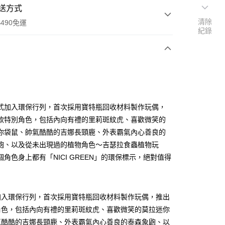
送方式
清除
490免運
紀錄
次付款
付款
I正式加入環保行列，首次採用寶特瓶回收材料製作玩偶，
款特別角色，包括內向有禮的里莉斑紋虎、喜歡微笑的
你袋鼠、帥氣酷酷的吉娜長頸鹿、外表霸氣內心善良的
鼩、以及從未出現過的植物角色～吉瑟拉食蟲植物玩
個角色身上都有「NICI GREEN」的環保標示，絕對值得
享後付
式加入環保行列，首次採用寶特瓶回收材料製作玩偶，推出
FTEE先享後付」】
角色，包括內向有禮的里莉斑紋虎、喜歡微笑的莫拉迷你
先享後付是「在收到商品之後才付款」的支付方式。 讓您購物簡單
心！
氣酷酷的吉娜長頸鹿、外表霸氣內心善良的泰森象鼩、以