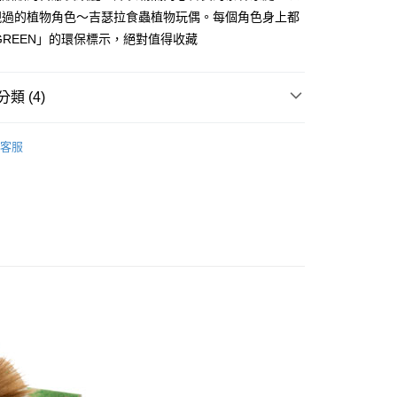
：不需註冊會員、不需綁卡、不需儲值。
現過的植物角色～吉瑟拉食蟲植物玩偶。每個角色身上都
：只要手機號碼，簡訊認證，即可結帳。
：先確認商品／服務後，再付款。
I GREEN」的環保標示，絕對值得收藏
取貨
EE先享後付」結帳流程】
00，滿NT$490(含以上)免運費
方式選擇「AFTEE先享後付」後，將跳轉至「AFTEE先享後
類 (4)
頁面，進行簡訊認證並確認金額後，即可完成結帳。
取貨
成立數日內，您將收到繳費通知簡訊。
商品｜質感絨毛玩偶
費通知簡訊後14天內，點擊此簡訊中的連結，可透過四大超商
00，滿NT$490(含以上)免運費
客服
網路銀行／等多元方式進行付款，方視為交易完成。
🦁🐯
四大天王｜長頸鹿
：結帳手續完成當下不需立刻繳費，但若您需要取消訂單，請聯
的店家。未經商家同意取消之訂單仍視為有效，需透過AFTEE
寸分類
小型玩偶｜20cm+
繳納相關費用。
00，滿NT$990(含以上)免運費
否成功請以「AFTEE先享後付 」之結帳頁面顯示為準，若有關於
🦁🐯
🦒 長頸鹿系列
功／繳費後需取消欲退款等相關疑問，請聯繫「AFTEE先享後
查看運費
援中心」
https://netprotections.freshdesk.com/support/home
項】
恩沛科技股份有限公司提供之「AFTEE先享後付」服務完成之
依本服務之必要範圍內提供個人資料，並將交易相關給付款項請
讓予恩沛科技股份有限公司。
個人資料處理事宜，請瀏覽以下網址：
ee.tw/terms/#terms3
年的使用者請事先徵得法定代理人或監護人之同意方可使用
E先享後付」，若未經同意申辦者引起之損失，本公司不負相關責