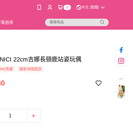
0
中文 (繁體)
新客看過來
22]NICI 22cm吉娜長頸鹿站姿玩偶
490免運
國家/地區配送
40