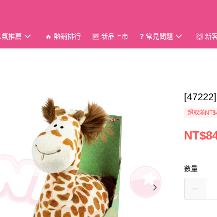
 人氣推薦
🔥 熱銷排行
🆕 新品上市
❓ 常見問題
🙌 
[472
超取滿NT$
NT$8
數量