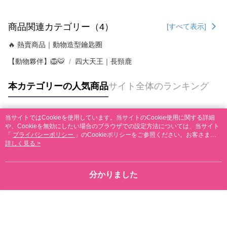
商品関連カテゴリー（4）
[すべて表示]
🔥 熱賣商品｜動物造型鑰匙圈
【動物夥伴】🦁🐯
四大天王｜長頸鹿
本カテゴリーの人気商品
サイト全体のランキング
当サイトではCookieを使用しています。当サイトのCookie使用に関する詳細
人気タグ
や、Cookieを無効にしたい場合のブラウザでの設定方法については、当サイト
「
プライバシーポリシー
」のCookieポリシーをご参照ください。お客さま
が、当サイトを引き続き使用される場合、当社がサイト利用規約のCookieポリ
詳しく見る >
シーに基づいてCookieを使用することに同意したものとみなします。
分かりました