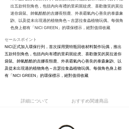
出五款特別角色，包括內向有禮的里莉斑紋虎、喜歡微笑的莫拉
JKOPAY
迷你袋鼠、帥氣酷酷的吉娜長頸鹿、外表霸氣內心善良的泰森象
Easy Wallet
鼩、以及從未出現過的植物角色～吉瑟拉食蟲植物玩偶。每個角
色身上都有「NICI GREEN」的環保標示，絕對值得收藏
AFTEE代金後払い
説明
セールスポイント
一、 AFTEE代金後払いについて
ATM払い
NICI正式加入環保行列，首次採用寶特瓶回收材料製作玩偶，推出
1.お支払い方法でAFTEE代金後払いを選択すると、携帯電話認証ウィンド
ウが表示されます。
五款特別角色，包括內向有禮的里莉斑紋虎、喜歡微笑的莫拉迷你
2.SMSで認証してお支払い手続を進めてください。
配送方法
袋鼠、帥氣酷酷的吉娜長頸鹿、外表霸氣內心善良的泰森象鼩、以
3.注文するときのお支払いは不要です。商品はご指定の住所に配送されま
及從未出現過的植物角色～吉瑟拉食蟲植物玩偶。每個角色身上都
す。
全家付款取貨
4.ご注文が完了すると、携帯に支払い通知のSMSが届きます。アプリ会員
有「NICI GREEN」的環保標示，絕對值得收藏
配送毎にNT$100、NT$490以上で送料無料
の場合は、AFTEE アプリプッシュ通知が届きます。
5.商品受け取り時のお支払いは不要です。商品を確かめてから、SMSまた
7-11付款取貨
はアプリの通知に従って、4大コンビニ、またはATM/オンラインバンキン
グでお支払いください。
配送毎にNT$100、NT$490以上で送料無料
詳細について
おすすめ関連商品
代金納付期限は最短で 14 日以内ですので、ご注意ください。AFTEE アプ
宅配
リをダウンロードして AFTEE 会員になるとお支払い期限を最長 45 日以内
配送毎にNT$100、NT$990以上で送料無料
まで延長できます。
海外國家
送料を確認
お支払期限は、ショップが請求した期日と、AFTEEで延長できる日数をも