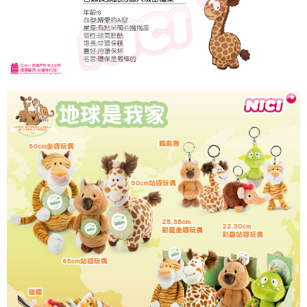
個人情報の処理、利用について疑問がある、または関連する法律の権利を
行使したい場合は、ネットプロテクションズ
cs_tw@netprotections.co.jp
にご連絡ください。上記に示した個人情報を、必要な購入注文書とあわせ
てAFTEEにご提供いただく、またはAFTEEにあなたの個人情報の収集、処
理、利用を許可することににご同意いただけない場合は、当サービスを選
択しないでください。