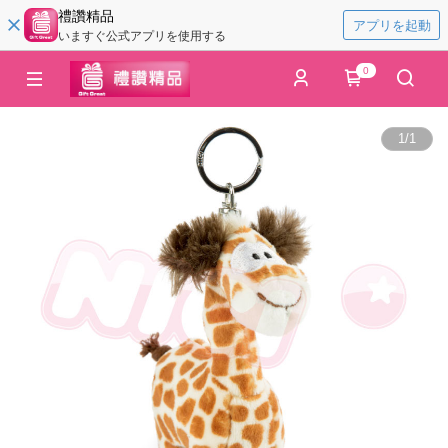
禮讚精品
アプリを起動
いますぐ公式アプリを使用する
0
1
/
1