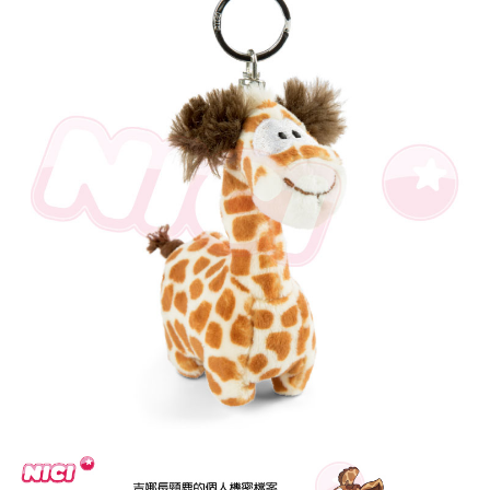
とに計算されます。AFTEEで注文すると、商品を受け取るまで支払い期限
を延長できますが、商品を期限内に受け取れない場合があります（例：予
約商品や商品到着日が比較的遅い商品）。そのため、商品到着の有無に関
わらず、AFTEEで指定された期限内にお支払いください。
二、支払い限度額
1.初回 AFTEEを ご利用の際に、認証結果及び当社の審査の結果に基づ
き、限度額が設定されます。
2.決済金額は最低NT$20です。
3.現在、台湾の会員のみご利用いただけます。
三、利用規約「AFTEE代金後払い」（以下当サービスという）はネットプ
ロテクションズ（以下 AFTEE という）が提供し、AFTEEが代金を徴収し
ます。当サービスご利用の際に提供しなければならない個人情報（注文者
の氏名、電話番号、受取人の氏名、電話番号、受取人住所を含むがこれに
限らない）は、AFTEEに渡され当サービスで必要な範囲内で利用されま
す。AFTEEの個人情報の収集、処理、利用について、詳細はAFTEE公式ホ
ームページの『個人情報の収集、処理及び利用に関する声明』をご参照く
ださい（
https://aftee.tw/privacypolicy/
）。
AFTEEの初回ご利用の際に、審査を通過すれば、最高額がNT$10,000にな
ります。支払い期限を過ぎた場合、その金額に基づいて年利20%の遅延滞
納金が加算されます。未成年の利用者は、事前に法定代理人または後見人
の同意を得ればAFTEEをご利用いただけます。