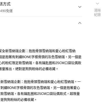
送方式
清除
490免運
紀錄
次付款
付款
家全新雪納瑞企劃：抱抱骨頭雪納瑞和愛心粉紅雪納
個是抱著有刺繡BONE字樣骨頭的灰色雪納瑞，另一個是
心的粉紅限定款雪納瑞，各有鑰匙圈和25CM口袋玩偶款
限量推出，絕對是狗狗粉絲的必備收藏。
全新雪納瑞企劃：抱抱骨頭雪納瑞和愛心粉紅雪納瑞。一
享後付
刺繡BONE字樣骨頭的灰色雪納瑞，另一個是抱著愛心
款雪納瑞，各有鑰匙圈和25CM口袋玩偶款式，超限量
FTEE先享後付」】
對是狗狗粉絲的必備收藏。
先享後付是「在收到商品之後才付款」的支付方式。 讓您購物簡單
心！