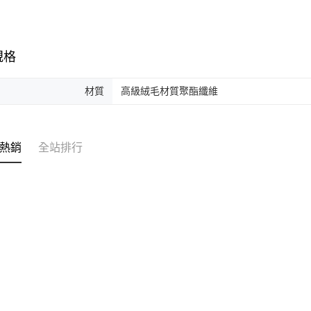
規格
材質
高級絨毛材質聚酯纖維
熱銷
全站排行