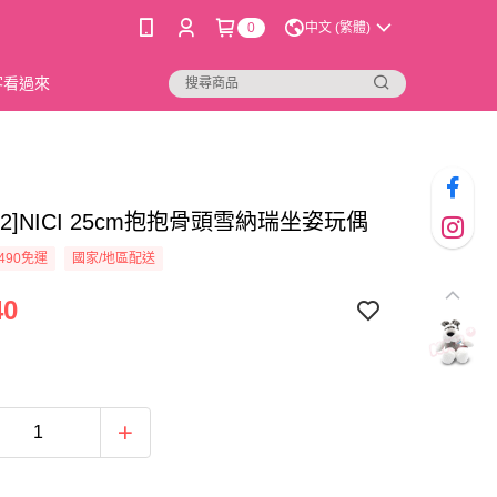
0
中文 (繁體)
新客看過來
82-2]NICI 25cm抱抱骨頭雪納瑞坐姿玩偶
490免運
國家/地區配送
40