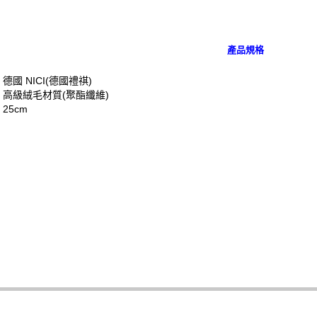
任。
４．使用「
即時審查
結果請求
產品規格
５．嚴禁
形，恩沛
德國 NICI(德國禮祺)
動。
：高級絨毛材質(聚酯纖維)
25cm