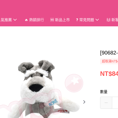
 人氣推薦
🔥 熱銷排行
🆕 新品上市
❓ 常見問題
🙌 
[906
超取滿NT$
NT$8
數量