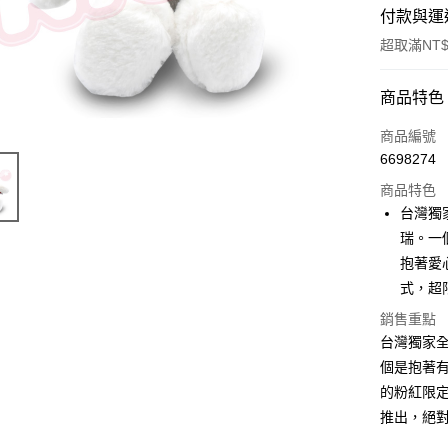
付款與運
超取滿NT$
付款方式
商品特色
信用卡一
商品編號
6698274
超商取貨
商品特色
LINE Pay
台灣獨
瑞。一
Apple Pay
抱著愛
街口支付
式，超
悠遊付
銷售重點
台灣獨家
AFTEE先
個是抱著有
相關說明
的粉紅限定
【關於「A
ATM付款
推出，絕
AFTEE
便利好安