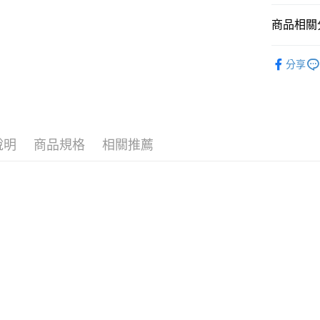
１．簡單
２．便利
運送方式
商品相關分
３．安心
全家付款
🔥 熱賣
【「AFT
分享
每筆NT$1
１．於結帳
🐶 人氣
付」結帳
7-11付款
２．訂單
📏玩偶尺
３．收到繳
每筆NT$1
／ATM／
※ 請注意
宅配
說明
商品規格
相關推薦
絡購買商品
先享後付
每筆NT$1
※ 交易是
是否繳費成
海外國家
付客戶支
【注意事
１．透過由
交易，需
求債權轉
２．關於
https://aft
３．未成
「AFTE