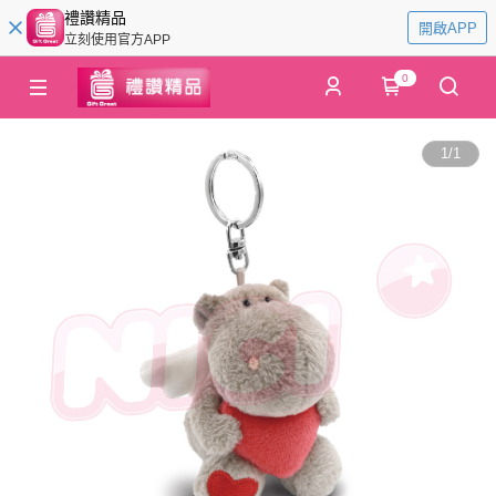
禮讚精品
開啟APP
立刻使用官方APP
0
1
/
1