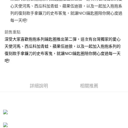
心天使河馬、西瓜科加青蛙、蘋果伍迪狼，以及一起加入抱抱系
街口支付
列的復刻款手拿鐮刀的史布客鬼，就讓NICI鑰匙圈陪你開心度過
悠遊付
每一天吧!
AFTEE先享後付
銷售重點
相關說明
深受大家喜歡抱抱系列鑰匙圈推出第二彈，這次有台灣獨家的愛心
【關於「AFTEE先享後付」】
天使河馬、西瓜科加青蛙、蘋果伍迪狼，以及一起加入抱抱系列的
ATM付款
AFTEE先享後付是「在收到商品之後才付款」的支付方式。 讓您購物簡單
便利好安心！
復刻款手拿鐮刀的史布客鬼，就讓NICI鑰匙圈陪你開心度過每一天
１．簡單：不需註冊會員、不需綁卡、不需儲值。
吧!
運送方式
２．便利：只要手機號碼，簡訊認證，即可結帳。
３．安心：先確認商品／服務後，再付款。
全家付款取貨
每筆NT$100，滿NT$490(含以上)免運費
【「AFTEE先享後付」結帳流程】
１．於結帳方式選擇「AFTEE先享後付」後，將跳轉至「AFTEE先享後付」
詳細說明
相關推薦
7-11付款取貨
結帳頁面，進行簡訊認證並確認金額後，即可完成結帳。
２．訂單成立數日內，您將收到繳費通知簡訊。
每筆NT$100，滿NT$490(含以上)免運費
３．收到繳費通知簡訊後14天內，點擊此簡訊中的連結，可透過四大超商／
ATM／網路銀行／等多元方式進行付款，方視為交易完成。
宅配
※ 請注意：結帳手續完成當下不需立刻繳費，但若您需要取消訂單，請聯絡
每筆NT$100，滿NT$990(含以上)免運費
購買商品的店家。未經商家同意取消之訂單仍視為有效，需透過AFTEE先享
後付繳納相關費用。
海外國家
※ 交易是否成功請以「AFTEE先享後付 」之結帳頁面顯示為準，若有關於
查看運費