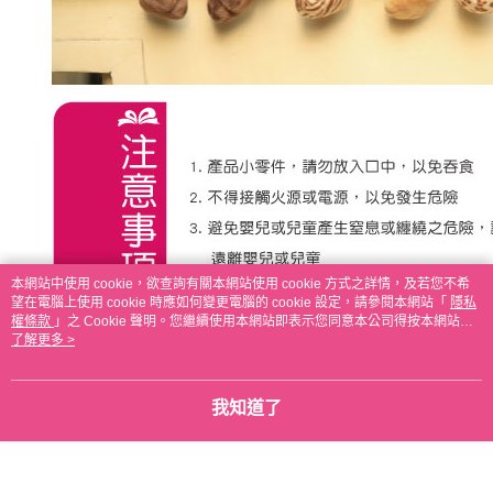
本網站中使用 cookie，欲查詢有關本網站使用 cookie 方式之詳情，及若您不希
望在電腦上使用 cookie 時應如何變更電腦的 cookie 設定，請參閱本網站「
隱私
權條款
」之 Cookie 聲明。您繼續使用本網站即表示您同意本公司得按本網站使
用條款之 Cookie 聲明使用 cookie。
了解更多 >
我知道了