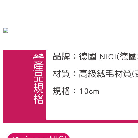
是否繳費成功／繳費後需取消欲退款等相關疑問，請聯繫「AFTEE先享後付
客戶支援中心」
https://netprotections.freshdesk.com/support/home
【注意事項】
１．透過由恩沛科技股份有限公司提供之「AFTEE先享後付」服務完成之交
易，需依本服務之必要範圍內提供個人資料，並將交易相關給付款項請求債
權轉讓予恩沛科技股份有限公司。
２．關於個人資料處理事宜，請瀏覽以下網址：
https://aftee.tw/terms/#terms3
３．未成年的使用者請事先徵得法定代理人或監護人之同意方可使用
「AFTEE先享後付」，若未經同意申辦者引起之損失，本公司不負相關責
任。
４．使用「AFTEE先享後付」時，將依據個別帳號之用戶狀況，依本公司即
時審查核予不同之上限額度；若仍有額度不足之情形，本公司將視審查結果
請求用戶進行身份認證。
５．嚴禁一人註冊多個帳號或使用他人資訊註冊。若發現惡意使用之情形，
恩沛科技股份有限公司將有權停止該用戶之使用額度並採取法律行動。