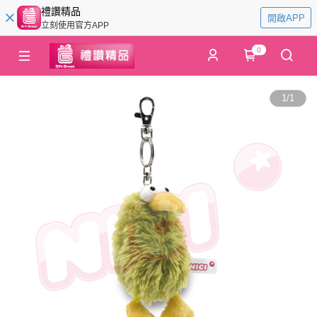
禮讚精品
開啟APP
立刻使用官方APP
0
1
/
1