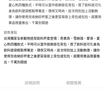
愛心熊四種款式，平時可以當作掛飾掛在背包，買了飲料就可化
街口支付
身為飲料提袋輕鬆帶著走，環保又時尚，這次特別加上活動鉤
悠遊付
環，讓你使用完收納好杯套之後更容易掛上背包或包包。超實用
單品限量推出，千萬別錯過
AFTEE先享後付
相關說明
銷售重點
【關於「AFTEE先享後付」】
台灣獨家全新動物造型飲料杯套登場：奇異鳥、雪納瑞、蒙哥、愛
ATM付款
AFTEE先享後付是「在收到商品之後才付款」的支付方式。 讓您購物簡單
便利好安心！
心熊四種款式，平時可以當作掛飾掛在背包，買了飲料就可化身為
１．簡單：不需註冊會員、不需綁卡、不需儲值。
飲料提袋輕鬆帶著走，環保又時尚，這次特別加上活動鉤環，讓你
運送方式
２．便利：只要手機號碼，簡訊認證，即可結帳。
使用完收納好杯套之後更容易掛上背包或包包。超實用單品限量推
３．安心：先確認商品／服務後，再付款。
全家付款取貨
出，千萬別錯過
每筆NT$100，滿NT$490(含以上)免運費
【「AFTEE先享後付」結帳流程】
１．於結帳方式選擇「AFTEE先享後付」後，將跳轉至「AFTEE先享後付」
7-11付款取貨
結帳頁面，進行簡訊認證並確認金額後，即可完成結帳。
２．訂單成立數日內，您將收到繳費通知簡訊。
每筆NT$100，滿NT$490(含以上)免運費
３．收到繳費通知簡訊後14天內，點擊此簡訊中的連結，可透過四大超商／
詳細說明
相關推薦
ATM／網路銀行／等多元方式進行付款，方視為交易完成。
宅配
※ 請注意：結帳手續完成當下不需立刻繳費，但若您需要取消訂單，請聯絡
每筆NT$100，滿NT$990(含以上)免運費
購買商品的店家。未經商家同意取消之訂單仍視為有效，需透過AFTEE先享
後付繳納相關費用。
海外國家
※ 交易是否成功請以「AFTEE先享後付 」之結帳頁面顯示為準，若有關於
查看運費