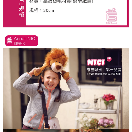
とに計算されます。AFTEEで注文すると、商品を受け取るまで支払い期限
を延長できますが、商品を期限内に受け取れない場合があります（例：予
約商品や商品到着日が比較的遅い商品）。そのため、商品到着の有無に関
わらず、AFTEEで指定された期限内にお支払いください。
二、支払い限度額
1.初回 AFTEEを ご利用の際に、認証結果及び当社の審査の結果に基づ
き、限度額が設定されます。
2.決済金額は最低NT$20です。
3.現在、台湾の会員のみご利用いただけます。
三、利用規約「AFTEE代金後払い」（以下当サービスという）はネットプ
ロテクションズ（以下 AFTEE という）が提供し、AFTEEが代金を徴収し
ます。当サービスご利用の際に提供しなければならない個人情報（注文者
の氏名、電話番号、受取人の氏名、電話番号、受取人住所を含むがこれに
限らない）は、AFTEEに渡され当サービスで必要な範囲内で利用されま
す。AFTEEの個人情報の収集、処理、利用について、詳細はAFTEE公式ホ
ームページの『個人情報の収集、処理及び利用に関する声明』をご参照く
ださい（
https://aftee.tw/privacypolicy/
）。
AFTEEの初回ご利用の際に、審査を通過すれば、最高額がNT$10,000にな
ります。支払い期限を過ぎた場合、その金額に基づいて年利20%の遅延滞
納金が加算されます。未成年の利用者は、事前に法定代理人または後見人
の同意を得ればAFTEEをご利用いただけます。