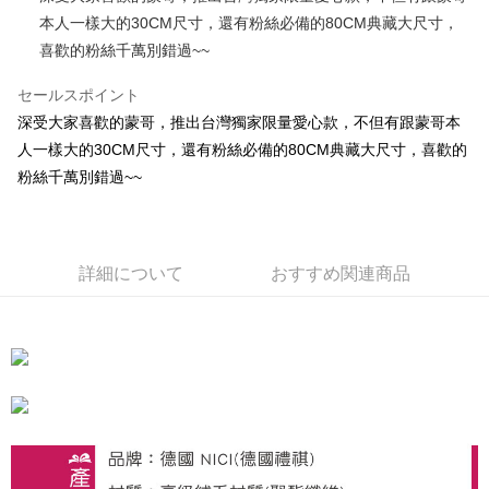
本人一樣大的30CM尺寸，還有粉絲必備的80CM典藏大尺寸，
JKOPAY
喜歡的粉絲千萬別錯過~~
Easy Wallet
セールスポイント
AFTEE代金後払い
深受大家喜歡的蒙哥，推出台灣獨家限量愛心款，不但有跟蒙哥本
説明
人一樣大的30CM尺寸，還有粉絲必備的80CM典藏大尺寸，喜歡的
一、 AFTEE代金後払いについて
ATM払い
粉絲千萬別錯過~~
1.お支払い方法でAFTEE代金後払いを選択すると、携帯電話認証ウィンド
ウが表示されます。
2.SMSで認証してお支払い手続を進めてください。
配送方法
3.注文するときのお支払いは不要です。商品はご指定の住所に配送されま
す。
全家付款取貨
詳細について
おすすめ関連商品
4.ご注文が完了すると、携帯に支払い通知のSMSが届きます。アプリ会員
配送毎にNT$100、NT$490以上で送料無料
の場合は、AFTEE アプリプッシュ通知が届きます。
5.商品受け取り時のお支払いは不要です。商品を確かめてから、SMSまた
7-11付款取貨
はアプリの通知に従って、4大コンビニ、またはATM/オンラインバンキン
グでお支払いください。
配送毎にNT$100、NT$490以上で送料無料
代金納付期限は最短で 14 日以内ですので、ご注意ください。AFTEE アプ
宅配
リをダウンロードして AFTEE 会員になるとお支払い期限を最長 45 日以内
配送毎にNT$100、NT$990以上で送料無料
まで延長できます。
海外國家
送料を確認
お支払期限は、ショップが請求した期日と、AFTEEで延長できる日数をも