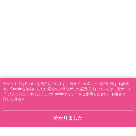
当サイトではCookieを使用しています。当サイトのCookie使用に関する詳細
や、Cookieを無効にしたい場合のブラウザでの設定方法については、当サイト
「
プライバシーポリシー
」のCookieポリシーをご参照ください。お客さま
が、当サイトを引き続き使用される場合、当社がサイト利用規約のCookieポリ
詳しく見る >
シーに基づいてCookieを使用することに同意したものとみなします。
分かりました