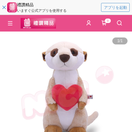
禮讚精品
アプリを起動
いますぐ公式アプリを使用する
0
1
/
1