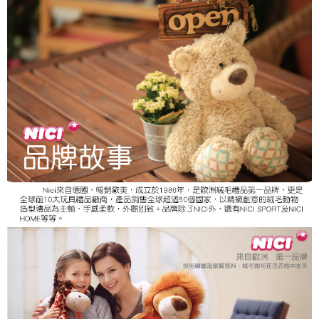
個人情報の処理、利用について疑問がある、または関連する法律の権利を
行使したい場合は、ネットプロテクションズ
cs_tw@netprotections.co.jp
にご連絡ください。上記に示した個人情報を、必要な購入注文書とあわせ
てAFTEEにご提供いただく、またはAFTEEにあなたの個人情報の収集、処
理、利用を許可することににご同意いただけない場合は、当サービスを選
択しないでください。