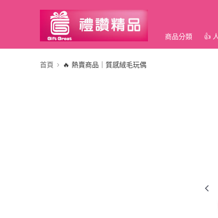
商品分類
👍
首頁
🔥 熱賣商品｜質感絨毛玩偶