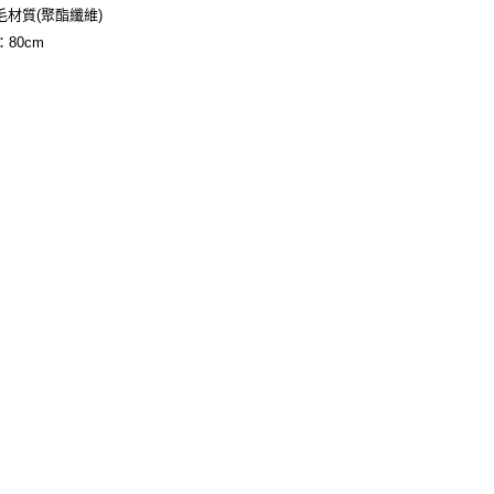
核予不同之上限額度；若仍有額度不足之情形，本公司將視審查
材質(聚酯纖維)
用戶進行身份認證。
80cm
一人註冊多個帳號或使用他人資訊註冊。若發現惡意使用之情
科技股份有限公司將有權停止該用戶之使用額度並採取法律行