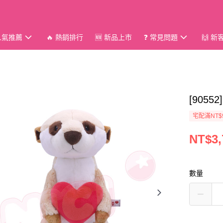
 人氣推薦
🔥 熱銷排行
🆕 新品上市
❓ 常見問題
🙌 
[9055
宅配滿NT$
NT$3,
數量