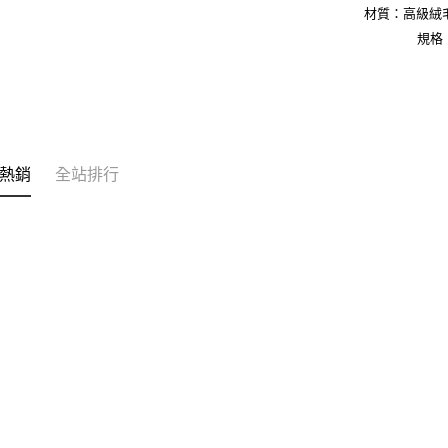
即時審查
材質：高級絨毛
結果請求
規格：
５．嚴禁
形，恩沛
動。
熱銷
全站排行