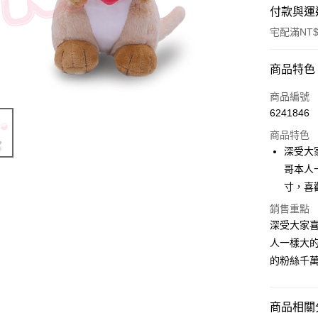
付款與運
宅配滿NT$
付款方式
商品特色
信用卡一
商品編號
6241846
LINE Pay
商品特色
Apple Pay
深受大
哥本人
街口支付
寸，喜
悠遊付
銷售重點
深受大家
AFTEE先
相關說明
人一樣大的
【關於「A
的粉絲千萬
ATM付款
AFTEE
便利好安
１．簡單
商品相關分
２．便利
運送方式