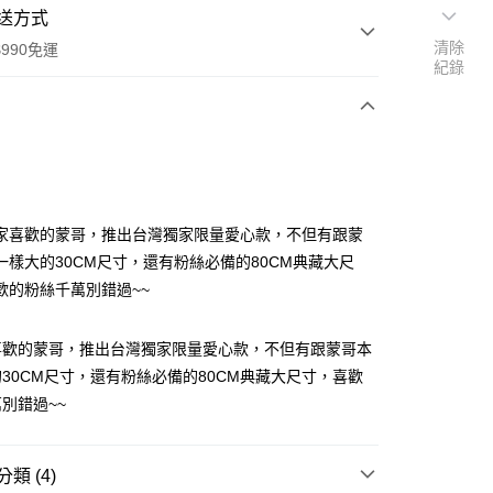
送方式
清除
990免運
紀錄
次付款
家喜歡的蒙哥，推出台灣獨家限量愛心款，不但有跟蒙
一樣大的30CM尺寸，還有粉絲必備的80CM典藏大尺
歡的粉絲千萬別錯過~~
喜歡的蒙哥，推出台灣獨家限量愛心款，不但有跟蒙哥本
享後付
30CM尺寸，還有粉絲必備的80CM典藏大尺寸，喜歡
FTEE先享後付」】
別錯過~~
先享後付是「在收到商品之後才付款」的支付方式。 讓您購物簡單
心！
：不需註冊會員、不需綁卡、不需儲值。
類 (4)
：只要手機號碼，簡訊認證，即可結帳。