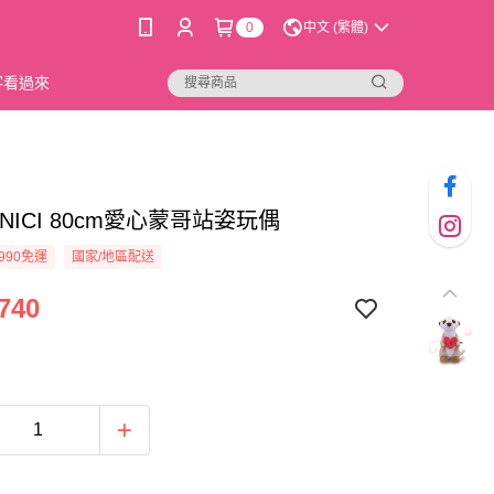
0
中文 (繁體)
新客看過來
2]NICI 80cm愛心蒙哥站姿玩偶
990免運
國家/地區配送
740