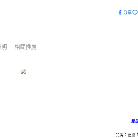
３．安心
🔥 熱賣
宅配
【「AFT
分享
【蒙哥】
每筆NT$1
１．於結帳
付」結帳
📏玩偶尺
海外國家
２．訂單
３．收到繳
🎁 各大
／ATM／
※ 請注意
說明
相關推薦
絡購買商品
先享後付
※ 交易是
是否繳費成
付客戶支
【注意事
１．透過由
交易，需
求債權轉
２．關於
https://aft
３．未成
產
「AFTE
任。
４．使用「
品牌：德國 N