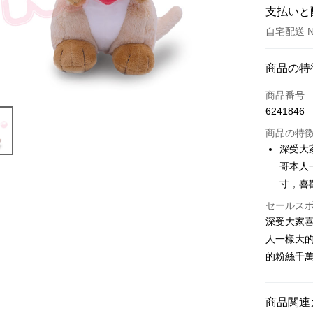
支払いと
自宅配送 
お支払い
商品の特
クレジット
商品番号
6241846
LINE Pay
商品の特
Apple Pay
深受大
哥本人
JKOPAY
寸，喜
Easy Walle
セールス
AFTEE
深受大家
説明
人一樣大的
一、 AF
的粉絲千萬
ATM払い
1.お支払
ドウが表
2.SMS
商品関連
3.注文す
配送方法