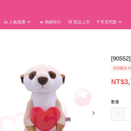
👍 人氣推薦
🔥 熱銷排行
🆕 新品上市
❓ 常見問題
[9055
自宅配送 N
NT$3,
数量