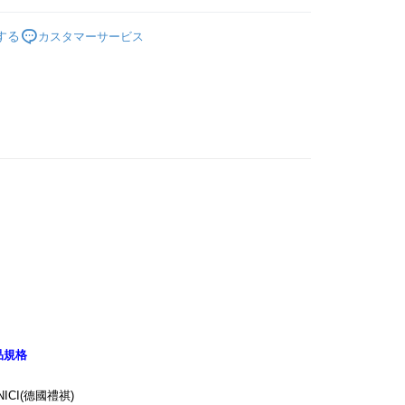
が完了すると、携帯に支払い通知のSMSが届きます。アプリ会
商品｜質感絨毛玩偶
、AFTEE アプリプッシュ通知が届きます。
する
カスタマーサービス
$100、NT$990以上で送料無料

け取り時のお支払いは不要です。商品を確かめてから、SMSま
蒙哥
の通知に従って、4大コンビニ、またはATM/オンラインバンキ
寸分類
🔥大尺寸玩偶｜80cm+ (秒殺款)
送料を確認
支払いください。
節慶精選送禮
💖 情人節浪漫首選
限は最短で 14 日以内ですので、ご注意ください。AFTEE ア
ンロードして AFTEE 会員になるとお支払い期限を最長 45 日
延長できます。
は、ショップが請求した期日と、AFTEEで延長できる日数を
されます。AFTEEで注文すると、商品を受け取るまで支払い
長できますが、商品を期限内に受け取れない場合があります
約商品や商品到着日が比較的遅い商品）。そのため、商品到着
わらず、AFTEEで指定された期限内にお支払いください。
い限度額
AFTEEを ご利用の際に、認証結果及び当社の審査の結果に基づ
額が設定されます。
は最低NT$20です。
台湾の会員のみご利用いただけます。
品規格
約「AFTEE代金後払い」（以下当サービスという）はネット
ョンズ（以下 AFTEE という）が提供し、AFTEEが代金を徴収
ICI(德國禮祺)