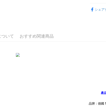
す。
4.ご注文
🔥 熱賣
宅配
員の場合は
シェア
配送毎にNT
【蒙哥】
5.商品受
たはアプリ
📏玩偶尺
海外國家
ングでお
🎁 各大
代金納付期
プリをダウ
について
おすすめ関連商品
以内まで
お支払期限
もとに計算
期限を延
（例：予
の有無に関
二、支払
1.初回 
き、限度
2.決済金額
3.現在、
產
三、利用規
プロテクシ
品牌：德國 N