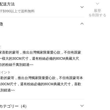
配送方法
履歴
NT$990以上で送料無料
を削除する
方法
徴
カード1回払い
徴
家喜歡的蒙哥，推出台灣獨家限量愛心款，不但有跟蒙
一樣大的30CM尺寸，還有粉絲必備的80CM典藏大尺
歡的粉絲千萬別錯過~~
t
ポイント
代金後払い
喜歡的蒙哥，推出台灣獨家限量愛心款，不但有跟蒙哥本
30CM尺寸，還有粉絲必備的80CM典藏大尺寸，喜歡
TEE代金後払いについて
別錯過~~
い方法でAFTEE代金後払いを選択すると、携帯電話認証ウィン
示されます。
で認証してお支払い手続を進めてください。
カテゴリー（4）
るときのお支払いは不要です。商品はご指定の住所に配送されま