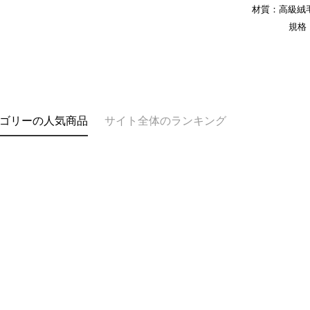
します。
材質：高級絨毛
文者の氏
規格：
これに限ら
されます。
AFTEE
明』をご
AFTEE
なります。
延滞納金
ゴリーの人気商品
サイト全体のランキング
後見人の同
個人情報
を行使し
cs_tw@netp
を、必要な
AFTEE
意いただ