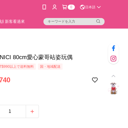
0
日本語
🙌 新客看過來
2]NICI 80cm愛心蒙哥站姿玩偶
T$990以上で送料無料
国・地域配送
740