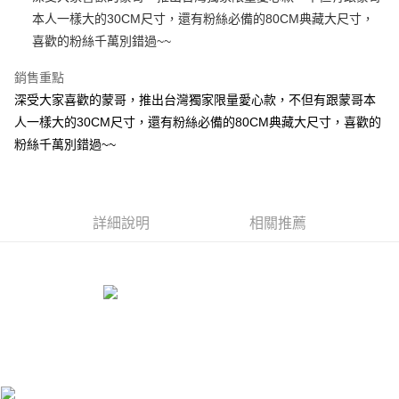
本人一樣大的30CM尺寸，還有粉絲必備的80CM典藏大尺寸，
悠遊付
喜歡的粉絲千萬別錯過~~
AFTEE先享後付
銷售重點
相關說明
深受大家喜歡的蒙哥，推出台灣獨家限量愛心款，不但有跟蒙哥本
【關於「AFTEE先享後付」】
ATM付款
AFTEE先享後付是「在收到商品之後才付款」的支付方式。 讓您購物簡單
人一樣大的30CM尺寸，還有粉絲必備的80CM典藏大尺寸，喜歡的
便利好安心！
粉絲千萬別錯過~~
１．簡單：不需註冊會員、不需綁卡、不需儲值。
運送方式
２．便利：只要手機號碼，簡訊認證，即可結帳。
３．安心：先確認商品／服務後，再付款。
宅配
每筆NT$100，滿NT$990(含以上)免運費
【「AFTEE先享後付」結帳流程】
詳細說明
相關推薦
１．於結帳方式選擇「AFTEE先享後付」後，將跳轉至「AFTEE先享後付」
海外國家
查看運費
結帳頁面，進行簡訊認證並確認金額後，即可完成結帳。
２．訂單成立數日內，您將收到繳費通知簡訊。
３．收到繳費通知簡訊後14天內，點擊此簡訊中的連結，可透過四大超商／
ATM／網路銀行／等多元方式進行付款，方視為交易完成。
※ 請注意：結帳手續完成當下不需立刻繳費，但若您需要取消訂單，請聯絡
購買商品的店家。未經商家同意取消之訂單仍視為有效，需透過AFTEE先享
後付繳納相關費用。
※ 交易是否成功請以「AFTEE先享後付 」之結帳頁面顯示為準，若有關於
是否繳費成功／繳費後需取消欲退款等相關疑問，請聯繫「AFTEE先享後付
客戶支援中心」
https://netprotections.freshdesk.com/support/home