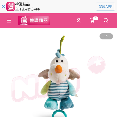
禮讚精品
開啟APP
立刻使用官方APP
0
1
/
1