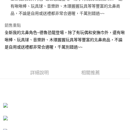
有啾啾棒、玩具球、音樂鈴、木環握握玩具等等豐富的北鼻商
街口支付
品，不論是自用或送禮都非常合適喔，千萬別錯過~~
悠遊付
銷售重點
AFTEE先享後付
全新我的北鼻角色~德魯恐龍登場，除了有玩偶和安撫巾外，還有啾
相關說明
啾棒、玩具球、音樂鈴、木環握握玩具等等豐富的北鼻商品，不論
【關於「AFTEE先享後付」】
是自用或送禮都非常合適喔，千萬別錯過~~
ATM付款
AFTEE先享後付是「在收到商品之後才付款」的支付方式。 讓您購物簡單
便利好安心！
１．簡單：不需註冊會員、不需綁卡、不需儲值。
運送方式
２．便利：只要手機號碼，簡訊認證，即可結帳。
３．安心：先確認商品／服務後，再付款。
全家付款取貨
詳細說明
相關推薦
每筆NT$100，滿NT$490(含以上)免運費
【「AFTEE先享後付」結帳流程】
１．於結帳方式選擇「AFTEE先享後付」後，將跳轉至「AFTEE先享後付」
7-11付款取貨
結帳頁面，進行簡訊認證並確認金額後，即可完成結帳。
２．訂單成立數日內，您將收到繳費通知簡訊。
每筆NT$100，滿NT$490(含以上)免運費
３．收到繳費通知簡訊後14天內，點擊此簡訊中的連結，可透過四大超商／
ATM／網路銀行／等多元方式進行付款，方視為交易完成。
宅配
※ 請注意：結帳手續完成當下不需立刻繳費，但若您需要取消訂單，請聯絡
每筆NT$100，滿NT$990(含以上)免運費
購買商品的店家。未經商家同意取消之訂單仍視為有效，需透過AFTEE先享
後付繳納相關費用。
海外國家
※ 交易是否成功請以「AFTEE先享後付 」之結帳頁面顯示為準，若有關於
查看運費