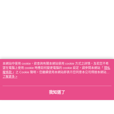
本網站中使用 cookie，欲查詢有關本網站使用 cookie 方式之詳情，及若您不希
望在電腦上使用 cookie 時應如何變更電腦的 cookie 設定，請參閱本網站「
隱私
權條款
」之 Cookie 聲明。您繼續使用本網站即表示您同意本公司得按本網站使
用條款之 Cookie 聲明使用 cookie。
了解更多 >
我知道了