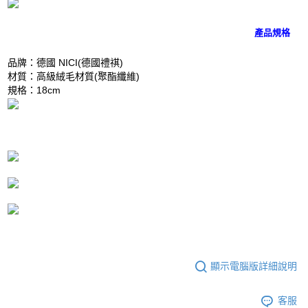
是否繳費成功／繳費後需取消欲退款等相關疑問，請聯繫「AFTEE先享後付
客戶支援中心」
https://netprotections.freshdesk.com/support/home
產品規格
【注意事項】
１．透過由恩沛科技股份有限公司提供之「AFTEE先享後付」服務完成之交
品牌：德國 NICI(德國禮祺)
易，需依本服務之必要範圍內提供個人資料，並將交易相關給付款項請求債
材質：高級絨毛材質(聚酯纖維)
權轉讓予恩沛科技股份有限公司。
規格：18cm
２．關於個人資料處理事宜，請瀏覽以下網址：
https://aftee.tw/terms/#terms3
３．未成年的使用者請事先徵得法定代理人或監護人之同意方可使用
「AFTEE先享後付」，若未經同意申辦者引起之損失，本公司不負相關責
任。
４．使用「AFTEE先享後付」時，將依據個別帳號之用戶狀況，依本公司即
時審查核予不同之上限額度；若仍有額度不足之情形，本公司將視審查結果
請求用戶進行身份認證。
５．嚴禁一人註冊多個帳號或使用他人資訊註冊。若發現惡意使用之情形，
恩沛科技股份有限公司將有權停止該用戶之使用額度並採取法律行動。
顯示電腦版詳細說明
客服