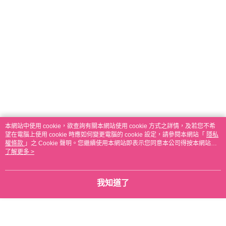
本網站中使用 cookie，欲查詢有關本網站使用 cookie 方式之詳情，及若您不希
望在電腦上使用 cookie 時應如何變更電腦的 cookie 設定，請參閱本網站「
隱私
權條款
」之 Cookie 聲明。您繼續使用本網站即表示您同意本公司得按本網站使
用條款之 Cookie 聲明使用 cookie。
了解更多 >
我知道了