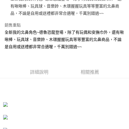
有啾啾棒、玩具球、音樂鈴、木環握握玩具等等豐富的北鼻商
街口支付
品，不論是自用或送禮都非常合適喔，千萬別錯過~~
悠遊付
銷售重點
AFTEE先享後付
全新我的北鼻角色~德魯恐龍登場，除了有玩偶和安撫巾外，還有啾
相關說明
啾棒、玩具球、音樂鈴、木環握握玩具等等豐富的北鼻商品，不論
【關於「AFTEE先享後付」】
是自用或送禮都非常合適喔，千萬別錯過~~
ATM付款
AFTEE先享後付是「在收到商品之後才付款」的支付方式。 讓您購物簡單
便利好安心！
１．簡單：不需註冊會員、不需綁卡、不需儲值。
運送方式
２．便利：只要手機號碼，簡訊認證，即可結帳。
３．安心：先確認商品／服務後，再付款。
全家付款取貨
詳細說明
相關推薦
每筆NT$100，滿NT$490(含以上)免運費
【「AFTEE先享後付」結帳流程】
１．於結帳方式選擇「AFTEE先享後付」後，將跳轉至「AFTEE先享後付」
7-11付款取貨
結帳頁面，進行簡訊認證並確認金額後，即可完成結帳。
２．訂單成立數日內，您將收到繳費通知簡訊。
每筆NT$100，滿NT$490(含以上)免運費
３．收到繳費通知簡訊後14天內，點擊此簡訊中的連結，可透過四大超商／
ATM／網路銀行／等多元方式進行付款，方視為交易完成。
宅配
※ 請注意：結帳手續完成當下不需立刻繳費，但若您需要取消訂單，請聯絡
每筆NT$100，滿NT$990(含以上)免運費
購買商品的店家。未經商家同意取消之訂單仍視為有效，需透過AFTEE先享
後付繳納相關費用。
海外國家
※ 交易是否成功請以「AFTEE先享後付 」之結帳頁面顯示為準，若有關於
查看運費