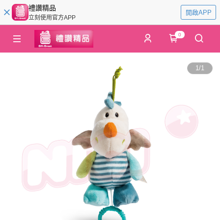
禮讚精品
開啟APP
立刻使用官方APP
0
1
/
1