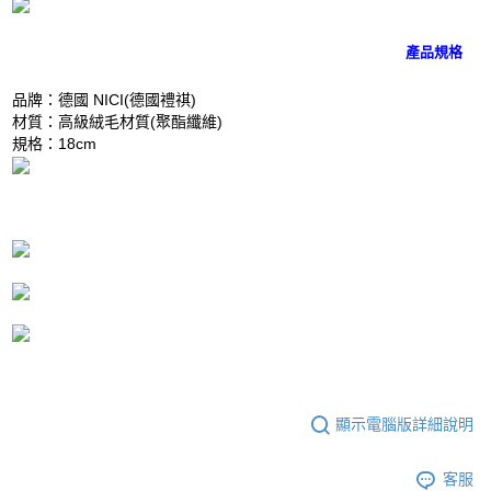
是否繳費成功／繳費後需取消欲退款等相關疑問，請聯繫「AFTEE先享後付
客戶支援中心」
https://netprotections.freshdesk.com/support/home
產品規格
【注意事項】
１．透過由恩沛科技股份有限公司提供之「AFTEE先享後付」服務完成之交
品牌：德國 NICI(德國禮祺)
易，需依本服務之必要範圍內提供個人資料，並將交易相關給付款項請求債
材質：高級絨毛材質(聚酯纖維)
權轉讓予恩沛科技股份有限公司。
規格：18cm
２．關於個人資料處理事宜，請瀏覽以下網址：
https://aftee.tw/terms/#terms3
３．未成年的使用者請事先徵得法定代理人或監護人之同意方可使用
「AFTEE先享後付」，若未經同意申辦者引起之損失，本公司不負相關責
任。
４．使用「AFTEE先享後付」時，將依據個別帳號之用戶狀況，依本公司即
時審查核予不同之上限額度；若仍有額度不足之情形，本公司將視審查結果
請求用戶進行身份認證。
５．嚴禁一人註冊多個帳號或使用他人資訊註冊。若發現惡意使用之情形，
恩沛科技股份有限公司將有權停止該用戶之使用額度並採取法律行動。
顯示電腦版詳細說明
客服