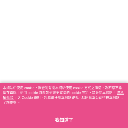
本網站中使用 cookie，欲查詢有關本網站使用 cookie 方式之詳情，及若您不希
望在電腦上使用 cookie 時應如何變更電腦的 cookie 設定，請參閱本網站「
隱私
權條款
」之 Cookie 聲明。您繼續使用本網站即表示您同意本公司得按本網站使
用條款之 Cookie 聲明使用 cookie。
了解更多 >
我知道了