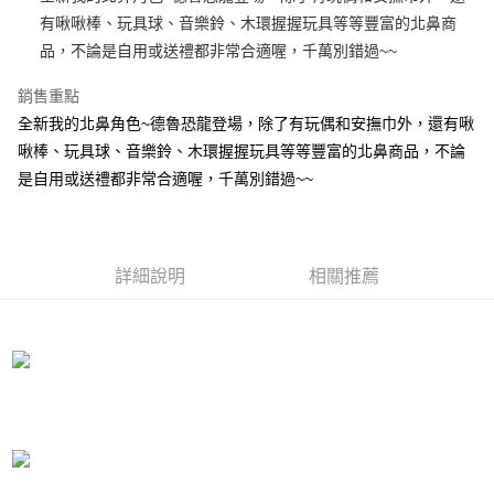
有啾啾棒、玩具球、音樂鈴、木環握握玩具等等豐富的北鼻商
街口支付
品，不論是自用或送禮都非常合適喔，千萬別錯過~~
悠遊付
銷售重點
AFTEE先享後付
全新我的北鼻角色~德魯恐龍登場，除了有玩偶和安撫巾外，還有啾
相關說明
啾棒、玩具球、音樂鈴、木環握握玩具等等豐富的北鼻商品，不論
【關於「AFTEE先享後付」】
是自用或送禮都非常合適喔，千萬別錯過~~
ATM付款
AFTEE先享後付是「在收到商品之後才付款」的支付方式。 讓您購物簡單
便利好安心！
１．簡單：不需註冊會員、不需綁卡、不需儲值。
運送方式
２．便利：只要手機號碼，簡訊認證，即可結帳。
３．安心：先確認商品／服務後，再付款。
全家付款取貨
詳細說明
相關推薦
每筆NT$100，滿NT$490(含以上)免運費
【「AFTEE先享後付」結帳流程】
１．於結帳方式選擇「AFTEE先享後付」後，將跳轉至「AFTEE先享後付」
7-11付款取貨
結帳頁面，進行簡訊認證並確認金額後，即可完成結帳。
２．訂單成立數日內，您將收到繳費通知簡訊。
每筆NT$100，滿NT$490(含以上)免運費
３．收到繳費通知簡訊後14天內，點擊此簡訊中的連結，可透過四大超商／
ATM／網路銀行／等多元方式進行付款，方視為交易完成。
宅配
※ 請注意：結帳手續完成當下不需立刻繳費，但若您需要取消訂單，請聯絡
每筆NT$100，滿NT$990(含以上)免運費
購買商品的店家。未經商家同意取消之訂單仍視為有效，需透過AFTEE先享
後付繳納相關費用。
海外國家
※ 交易是否成功請以「AFTEE先享後付 」之結帳頁面顯示為準，若有關於
查看運費