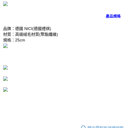
是否繳費成功／繳費後需取消欲退款等相關疑問，請聯繫「AFTEE先享後付
客戶支援中心」
https://netprotections.freshdesk.com/support/home
產品規格
【注意事項】
１．透過由恩沛科技股份有限公司提供之「AFTEE先享後付」服務完成之交
易，需依本服務之必要範圍內提供個人資料，並將交易相關給付款項請求債
品牌：德國 NICI(德國禮祺)
權轉讓予恩沛科技股份有限公司。
材質：高級絨毛材質(聚酯纖維)
２．關於個人資料處理事宜，請瀏覽以下網址：
規格：25cm
https://aftee.tw/terms/#terms3
３．未成年的使用者請事先徵得法定代理人或監護人之同意方可使用
「AFTEE先享後付」，若未經同意申辦者引起之損失，本公司不負相關責
任。
４．使用「AFTEE先享後付」時，將依據個別帳號之用戶狀況，依本公司即
時審查核予不同之上限額度；若仍有額度不足之情形，本公司將視審查結果
請求用戶進行身份認證。
５．嚴禁一人註冊多個帳號或使用他人資訊註冊。若發現惡意使用之情形，
恩沛科技股份有限公司將有權停止該用戶之使用額度並採取法律行動。
顯示電腦版詳細說明