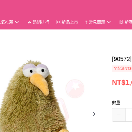
 人氣推薦
🔥 熱銷排行
🆕 新品上市
❓ 常見問題
🙌 
[9057
宅配滿NT$
NT$1,
數量