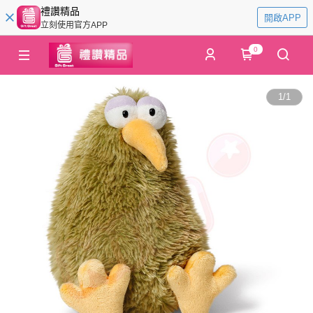
禮讚精品
開啟APP
立刻使用官方APP
0
1
/
1