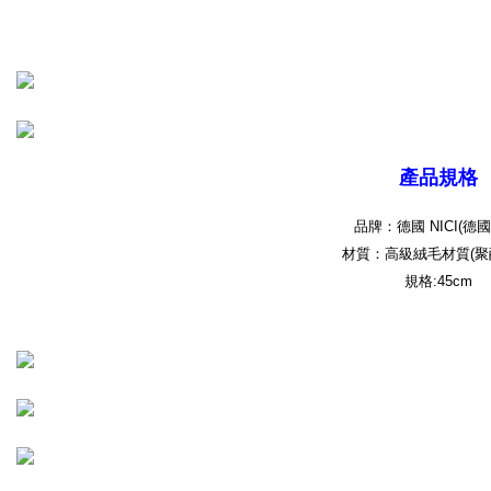
とに計算されます。AFTEEで注文すると、商品を受け取るまで支払い期限
を延長できますが、商品を期限内に受け取れない場合があります（例：予
約商品や商品到着日が比較的遅い商品）。そのため、商品到着の有無に関
わらず、AFTEEで指定された期限内にお支払いください。
二、支払い限度額
1.初回 AFTEEを ご利用の際に、認証結果及び当社の審査の結果に基づ
き、限度額が設定されます。
2.決済金額は最低NT$20です。
產品規格
3.現在、台湾の会員のみご利用いただけます。
三、利用規約「AFTEE代金後払い」（以下当サービスという）はネットプ
品牌：德國 NICI(德
ロテクションズ（以下 AFTEE という）が提供し、AFTEEが代金を徴収し
材質：高級絨毛材質(聚
ます。当サービスご利用の際に提供しなければならない個人情報（注文者
規格:45cm
の氏名、電話番号、受取人の氏名、電話番号、受取人住所を含むがこれに
限らない）は、AFTEEに渡され当サービスで必要な範囲内で利用されま
す。AFTEEの個人情報の収集、処理、利用について、詳細はAFTEE公式ホ
ームページの『個人情報の収集、処理及び利用に関する声明』をご参照く
ださい（
https://aftee.tw/privacypolicy/
）。
AFTEEの初回ご利用の際に、審査を通過すれば、最高額がNT$10,000にな
ります。支払い期限を過ぎた場合、その金額に基づいて年利20%の遅延滞
納金が加算されます。未成年の利用者は、事前に法定代理人または後見人
の同意を得ればAFTEEをご利用いただけます。