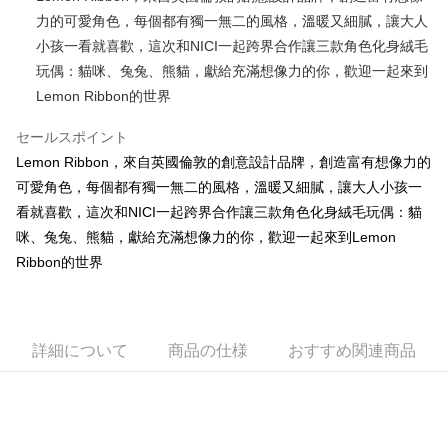
力的可愛角色，每個都有獨一無二的風格，溫暖又細膩，讓大人
JKOPAY
小孩一看就喜歡，這次和NICI一起跨界合作讓三款角色化身絨毛
Easy Wallet
玩偶：貓咪、兔兔、熊貓，獻給充滿想像力的你，歡迎一起來到
Lemon Ribbon的世界
AFTEE代金後払い
説明
セールスポイント
一、 AFTEE代金後払いについて
ATM払い
Lemon Ribbon，來自英國倫敦的創意設計品牌，創造富有想像力的
1.お支払い方法でAFTEE代金後払いを選択すると、携帯電話認証ウィンド
ウが表示されます。
可愛角色，每個都有獨一無二的風格，溫暖又細膩，讓大人小孩一
2.SMSで認証してお支払い手続を進めてください。
配送方法
看就喜歡，這次和NICI一起跨界合作讓三款角色化身絨毛玩偶：貓
3.注文するときのお支払いは不要です。商品はご指定の住所に配送されま
咪、兔兔、熊貓，獻給充滿想像力的你，歡迎一起來到Lemon
す。
全家付款取貨
4.ご注文が完了すると、携帯に支払い通知のSMSが届きます。アプリ会員
Ribbon的世界
配送毎にNT$100、NT$490以上で送料無料
の場合は、AFTEE アプリプッシュ通知が届きます。
5.商品受け取り時のお支払いは不要です。商品を確かめてから、SMSまた
7-11付款取貨
はアプリの通知に従って、4大コンビニ、またはATM/オンラインバンキン
グでお支払いください。
配送毎にNT$100、NT$490以上で送料無料
詳細について
商品の仕様
おすすめ関連商品
代金納付期限は最短で 14 日以内ですので、ご注意ください。AFTEE アプ
宅配
リをダウンロードして AFTEE 会員になるとお支払い期限を最長 45 日以内
配送毎にNT$100、NT$990以上で送料無料
まで延長できます。
海外國家
送料を確認
お支払期限は、ショップが請求した期日と、AFTEEで延長できる日数をも