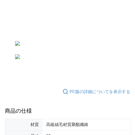
個人情報の処理、利用について疑問がある、または関連する法律の権利を
行使したい場合は、ネットプロテクションズ
cs_tw@netprotections.co.jp
にご連絡ください。上記に示した個人情報を、必要な購入注文書とあわせ
てAFTEEにご提供いただく、またはAFTEEにあなたの個人情報の収集、処
理、利用を許可することににご同意いただけない場合は、当サービスを選
択しないでください。
PC版の詳細についてを表示する
商品の仕様
材質
高級絨毛材質聚酯纖維