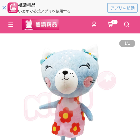
禮讚精品
アプリを起動
いますぐ公式アプリを使用する
0
1
/
1