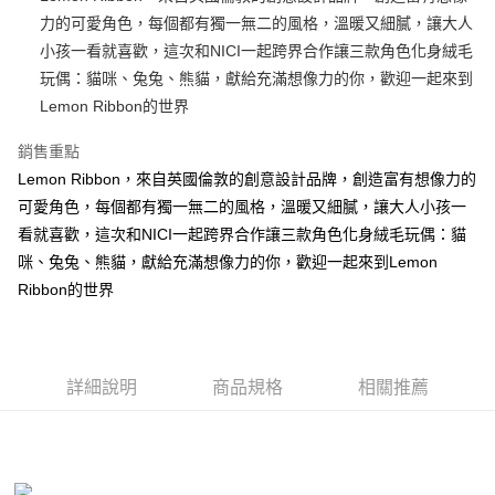
力的可愛角色，每個都有獨一無二的風格，溫暖又細膩，讓大人
街口支付
小孩一看就喜歡，這次和NICI一起跨界合作讓三款角色化身絨毛
悠遊付
玩偶：貓咪、兔兔、熊貓，獻給充滿想像力的你，歡迎一起來到
Lemon Ribbon的世界
AFTEE先享後付
相關說明
銷售重點
【關於「AFTEE先享後付」】
Lemon Ribbon，來自英國倫敦的創意設計品牌，創造富有想像力的
ATM付款
AFTEE先享後付是「在收到商品之後才付款」的支付方式。 讓您購物簡單
便利好安心！
可愛角色，每個都有獨一無二的風格，溫暖又細膩，讓大人小孩一
１．簡單：不需註冊會員、不需綁卡、不需儲值。
看就喜歡，這次和NICI一起跨界合作讓三款角色化身絨毛玩偶：貓
運送方式
２．便利：只要手機號碼，簡訊認證，即可結帳。
咪、兔兔、熊貓，獻給充滿想像力的你，歡迎一起來到Lemon
３．安心：先確認商品／服務後，再付款。
全家付款取貨
Ribbon的世界
每筆NT$100，滿NT$490(含以上)免運費
【「AFTEE先享後付」結帳流程】
１．於結帳方式選擇「AFTEE先享後付」後，將跳轉至「AFTEE先享後付」
7-11付款取貨
結帳頁面，進行簡訊認證並確認金額後，即可完成結帳。
２．訂單成立數日內，您將收到繳費通知簡訊。
每筆NT$100，滿NT$490(含以上)免運費
３．收到繳費通知簡訊後14天內，點擊此簡訊中的連結，可透過四大超商／
詳細說明
商品規格
相關推薦
ATM／網路銀行／等多元方式進行付款，方視為交易完成。
宅配
※ 請注意：結帳手續完成當下不需立刻繳費，但若您需要取消訂單，請聯絡
每筆NT$100，滿NT$990(含以上)免運費
購買商品的店家。未經商家同意取消之訂單仍視為有效，需透過AFTEE先享
後付繳納相關費用。
海外國家
※ 交易是否成功請以「AFTEE先享後付 」之結帳頁面顯示為準，若有關於
查看運費