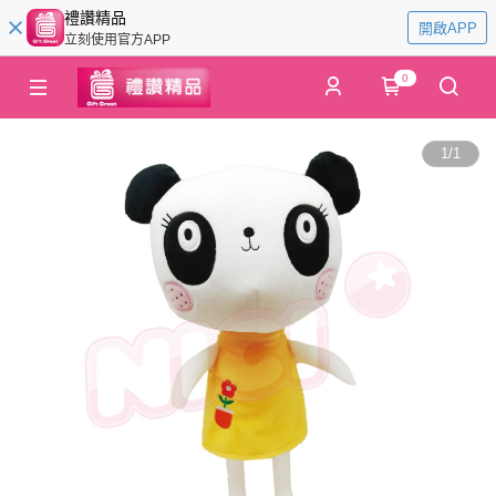
禮讚精品
開啟APP
立刻使用官方APP
0
1
/
1