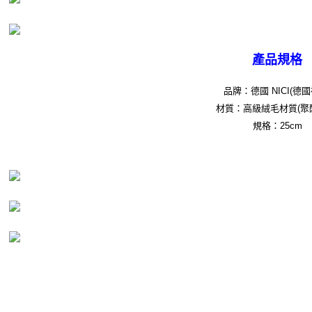
是否繳費成功／繳費後需取消欲退款等相關疑問，請聯繫「AFTEE先享後付
客戶支援中心」
https://netprotections.freshdesk.com/support/home
【注意事項】
１．透過由恩沛科技股份有限公司提供之「AFTEE先享後付」服務完成之交
產品規格
易，需依本服務之必要範圍內提供個人資料，並將交易相關給付款項請求債
權轉讓予恩沛科技股份有限公司。
品牌：德國 NICI(德國
２．關於個人資料處理事宜，請瀏覽以下網址：
https://aftee.tw/terms/#terms3
材質：高級絨毛材質(聚
３．未成年的使用者請事先徵得法定代理人或監護人之同意方可使用
規格：25cm
「AFTEE先享後付」，若未經同意申辦者引起之損失，本公司不負相關責
任。
４．使用「AFTEE先享後付」時，將依據個別帳號之用戶狀況，依本公司即
時審查核予不同之上限額度；若仍有額度不足之情形，本公司將視審查結果
請求用戶進行身份認證。
５．嚴禁一人註冊多個帳號或使用他人資訊註冊。若發現惡意使用之情形，
恩沛科技股份有限公司將有權停止該用戶之使用額度並採取法律行動。