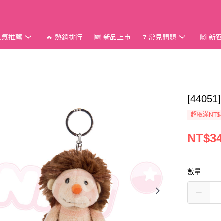
 人氣推薦
🔥 熱銷排行
🆕 新品上市
❓ 常見問題
🙌 
[4405
超取滿NT$
NT$3
數量