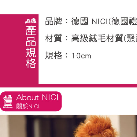
任。
４．使用「
即時審查
結果請求
５．嚴禁
形，恩沛
動。