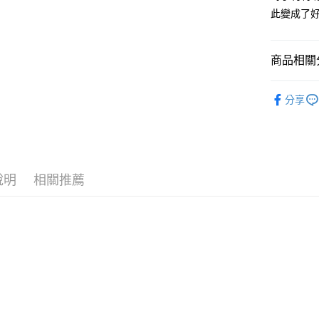
１．簡單
此變成了好
２．便利
運送方式
３．安心
全家付款
【「AFT
商品相關分
每筆NT$1
１．於結帳
付」結帳
🔥 熱賣
7-11付款
２．訂單
分享
３．收到繳
🙌 新客
每筆NT$1
／ATM／
※ 請注意
宅配
絡購買商品
先享後付
每筆NT$1
※ 交易是
說明
相關推薦
是否繳費成
海外國家
付客戶支
【注意事
１．透過由
交易，需
求債權轉
２．關於
https://aft
３．未成
「AFTE