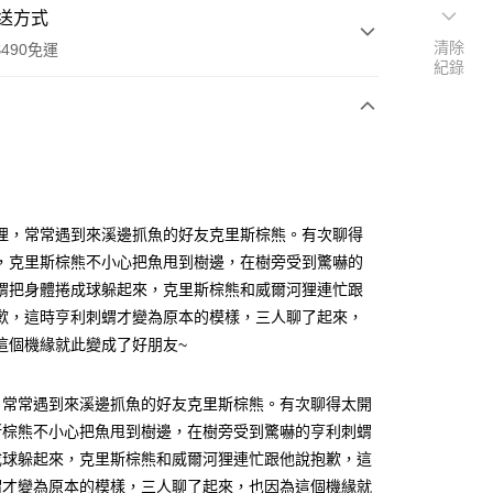
送方式
清除
490免運
紀錄
次付款
付款
狸，常常遇到來溪邊抓魚的好友克里斯棕熊。有次聊得
，克里斯棕熊不小心把魚甩到樹邊，在樹旁受到驚嚇的
蝟把身體捲成球躲起來，克里斯棕熊和威爾河狸連忙跟
歉，這時亨利刺蝟才變為原本的模樣，三人聊了起來，
這個機緣就此變成了好朋友~
享後付
，常常遇到來溪邊抓魚的好友克里斯棕熊。有次聊得太開
斯棕熊不小心把魚甩到樹邊，在樹旁受到驚嚇的亨利刺蝟
FTEE先享後付」】
成球躲起來，克里斯棕熊和威爾河狸連忙跟他說抱歉，這
先享後付是「在收到商品之後才付款」的支付方式。 讓您購物簡單
心！
蝟才變為原本的模樣，三人聊了起來，也因為這個機緣就