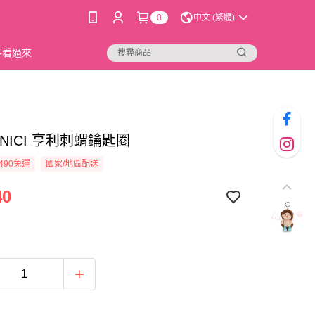
0
中文 (繁體)
新客看過來
1]NICI 亨利刺蝟鑰匙圈
490免運
國家/地區配送
40