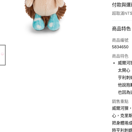
付款與運
超取滿NT$
付款方式
商品特色
信用卡一
商品編號
5834650
超商取貨
商品特色
LINE Pay
威爾河
太開心
Apple Pay
亨利刺
街口支付
他說抱
也因為
悠遊付
銷售重點
AFTEE先
威爾河狸
相關說明
心，克里
【關於「A
ATM付款
把身體捲
AFTEE
便利好安
時亨利刺