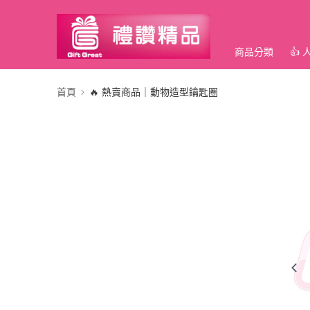
商品分類
👍
首頁
🔥 熱賣商品｜動物造型鑰匙圈