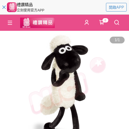
禮讚精品
開啟APP
立刻使用官方APP
0
1
/
1