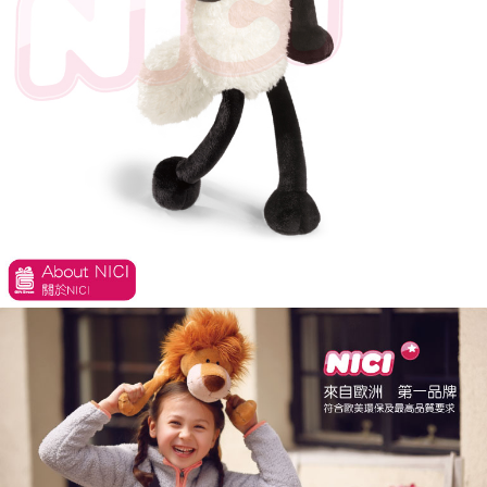
是否繳費成功／繳費後需取消欲退款等相關疑問，請聯繫「AFTEE先享後付
客戶支援中心」
https://netprotections.freshdesk.com/support/home
【注意事項】
１．透過由恩沛科技股份有限公司提供之「AFTEE先享後付」服務完成之交
易，需依本服務之必要範圍內提供個人資料，並將交易相關給付款項請求債
權轉讓予恩沛科技股份有限公司。
２．關於個人資料處理事宜，請瀏覽以下網址：
https://aftee.tw/terms/#terms3
３．未成年的使用者請事先徵得法定代理人或監護人之同意方可使用
「AFTEE先享後付」，若未經同意申辦者引起之損失，本公司不負相關責
任。
４．使用「AFTEE先享後付」時，將依據個別帳號之用戶狀況，依本公司即
時審查核予不同之上限額度；若仍有額度不足之情形，本公司將視審查結果
請求用戶進行身份認證。
５．嚴禁一人註冊多個帳號或使用他人資訊註冊。若發現惡意使用之情形，
恩沛科技股份有限公司將有權停止該用戶之使用額度並採取法律行動。