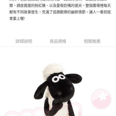
爾、調皮搗蛋的粉紅豬、以及愛吸奶嘴的堤米，整個農場裡每天
街口支付
都有不同故事發生，充滿了逗趣歡樂的幽默情節，讓人一看到就
悠遊付
會愛上喔!
AFTEE先享後付
相關說明
【關於「AFTEE先享後付」】
詳細說明
商品規格
相關推薦
ATM付款
AFTEE先享後付是「在收到商品之後才付款」的支付方式。 讓您購物簡單
便利好安心！
１．簡單：不需註冊會員、不需綁卡、不需儲值。
運送方式
２．便利：只要手機號碼，簡訊認證，即可結帳。
３．安心：先確認商品／服務後，再付款。
全家付款取貨
每筆NT$100，滿NT$490(含以上)免運費
【「AFTEE先享後付」結帳流程】
１．於結帳方式選擇「AFTEE先享後付」後，將跳轉至「AFTEE先享後付」
7-11付款取貨
結帳頁面，進行簡訊認證並確認金額後，即可完成結帳。
２．訂單成立數日內，您將收到繳費通知簡訊。
每筆NT$100，滿NT$490(含以上)免運費
３．收到繳費通知簡訊後14天內，點擊此簡訊中的連結，可透過四大超商／
ATM／網路銀行／等多元方式進行付款，方視為交易完成。
宅配
※ 請注意：結帳手續完成當下不需立刻繳費，但若您需要取消訂單，請聯絡
每筆NT$100，滿NT$990(含以上)免運費
購買商品的店家。未經商家同意取消之訂單仍視為有效，需透過AFTEE先享
後付繳納相關費用。
海外國家
※ 交易是否成功請以「AFTEE先享後付 」之結帳頁面顯示為準，若有關於
查看運費