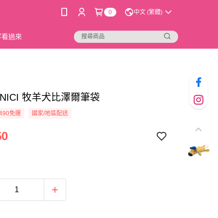
0
中文 (繁體)
新客看過來
20]NICI 牧羊犬比澤爾筆袋
490免運
國家/地區配送
50