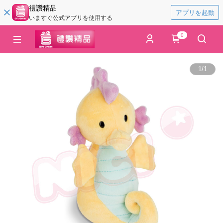
禮讚精品
アプリを起動
いますぐ公式アプリを使用する
0
1
/
1