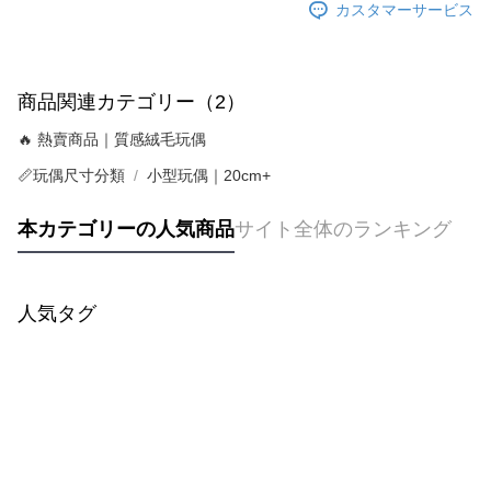
個人情報の処理、利用について疑問がある、または関連する法律の権利を
カスタマーサービス
行使したい場合は、ネットプロテクションズ
cs_tw@netprotections.co.jp
にご連絡ください。上記に示した個人情報を、必要な購入注文書とあわせ
てAFTEEにご提供いただく、またはAFTEEにあなたの個人情報の収集、処
理、利用を許可することににご同意いただけない場合は、当サービスを選
商品関連カテゴリー（2）
択しないでください。
🔥 熱賣商品｜質感絨毛玩偶
📏玩偶尺寸分類
小型玩偶｜20cm+
本カテゴリーの人気商品
サイト全体のランキング
人気タグ