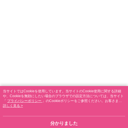
当サイトではCookieを使用しています。当サイトのCookie使用に関する詳細
や、Cookieを無効にしたい場合のブラウザでの設定方法については、当サイト
「
プライバシーポリシー
」のCookieポリシーをご参照ください。お客さま
が、当サイトを引き続き使用される場合、当社がサイト利用規約のCookieポリ
詳しく見る >
シーに基づいてCookieを使用することに同意したものとみなします。
分かりました