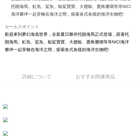
托朗海馬、魟魚、鯊魚、鯨鯊寶寶、大翅鯨、鹿角珊瑚等等NICI
JKOPAY
海洋夥伴一起穿梭在海洋之間，探索各式各樣的海洋生物吧!
Easy Wallet
セールスポイント
AFTEE代金後払い
歡迎來到夢幻海底世界，全新夏日夥伴托朗海馬正式登場，跟著托
説明
朗海馬、魟魚、鯊魚、鯨鯊寶寶、大翅鯨、鹿角珊瑚等等NICI海洋
一、 AFTEE代金後払いについて
ATM払い
夥伴一起穿梭在海洋之間，探索各式各樣的海洋生物吧!
1.お支払い方法でAFTEE代金後払いを選択すると、携帯電話認証ウィンド
ウが表示されます。
2.SMSで認証してお支払い手続を進めてください。
配送方法
3.注文するときのお支払いは不要です。商品はご指定の住所に配送されま
す。
全家付款取貨
詳細について
おすすめ関連商品
4.ご注文が完了すると、携帯に支払い通知のSMSが届きます。アプリ会員
配送毎にNT$100、NT$490以上で送料無料
の場合は、AFTEE アプリプッシュ通知が届きます。
5.商品受け取り時のお支払いは不要です。商品を確かめてから、SMSまた
7-11付款取貨
はアプリの通知に従って、4大コンビニ、またはATM/オンラインバンキン
グでお支払いください。
配送毎にNT$100、NT$490以上で送料無料
代金納付期限は最短で 14 日以内ですので、ご注意ください。AFTEE アプ
宅配
リをダウンロードして AFTEE 会員になるとお支払い期限を最長 45 日以内
配送毎にNT$100、NT$990以上で送料無料
まで延長できます。
海外國家
送料を確認
お支払期限は、ショップが請求した期日と、AFTEEで延長できる日数をも