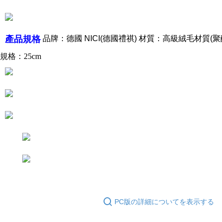
とに計算されます。AFTEEで注文すると、商品を受け取るまで支払い期限
を延長できますが、商品を期限内に受け取れない場合があります（例：予
約商品や商品到着日が比較的遅い商品）。そのため、商品到着の有無に関
わらず、AFTEEで指定された期限内にお支払いください。
品牌：德國 NICI(德國禮祺) 材質：高級絨毛材質(聚
產品規格
二、支払い限度額
規格：25
cm
1.初回 AFTEEを ご利用の際に、認証結果及び当社の審査の結果に基づ
き、限度額が設定されます。
2.決済金額は最低NT$20です。
3.現在、台湾の会員のみご利用いただけます。
三、利用規約「AFTEE代金後払い」（以下当サービスという）はネットプ
ロテクションズ（以下 AFTEE という）が提供し、AFTEEが代金を徴収し
ます。当サービスご利用の際に提供しなければならない個人情報（注文者
の氏名、電話番号、受取人の氏名、電話番号、受取人住所を含むがこれに
限らない）は、AFTEEに渡され当サービスで必要な範囲内で利用されま
す。AFTEEの個人情報の収集、処理、利用について、詳細はAFTEE公式ホ
ームページの『個人情報の収集、処理及び利用に関する声明』をご参照く
ださい（
https://aftee.tw/privacypolicy/
）。
AFTEEの初回ご利用の際に、審査を通過すれば、最高額がNT$10,000にな
ります。支払い期限を過ぎた場合、その金額に基づいて年利20%の遅延滞
納金が加算されます。未成年の利用者は、事前に法定代理人または後見人
PC版の詳細についてを表示する
の同意を得ればAFTEEをご利用いただけます。