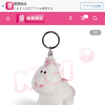
禮讚精品
アプリを起動
いますぐ公式アプリを使用する
0
1
/
1