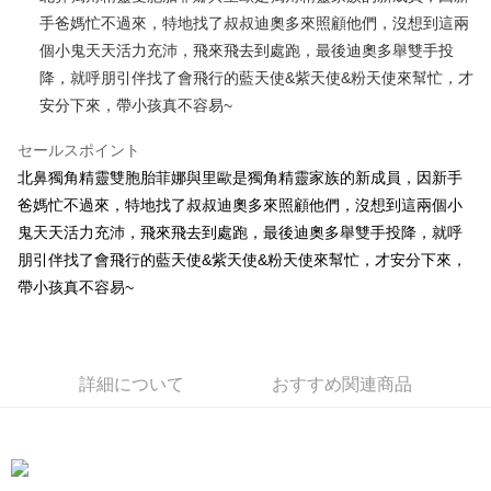
手爸媽忙不過來，特地找了叔叔迪奧多來照顧他們，沒想到這兩
JKOPAY
個小鬼天天活力充沛，飛來飛去到處跑，最後迪奧多舉雙手投
Easy Wallet
降，就呼朋引伴找了會飛行的藍天使&紫天使&粉天使來幫忙，才
安分下來，帶小孩真不容易~
AFTEE代金後払い
説明
セールスポイント
一、 AFTEE代金後払いについて
ATM払い
北鼻獨角精靈雙胞胎菲娜與里歐是獨角精靈家族的新成員，因新手
1.お支払い方法でAFTEE代金後払いを選択すると、携帯電話認証ウィンド
ウが表示されます。
爸媽忙不過來，特地找了叔叔迪奧多來照顧他們，沒想到這兩個小
2.SMSで認証してお支払い手続を進めてください。
配送方法
鬼天天活力充沛，飛來飛去到處跑，最後迪奧多舉雙手投降，就呼
3.注文するときのお支払いは不要です。商品はご指定の住所に配送されま
朋引伴找了會飛行的藍天使&紫天使&粉天使來幫忙，才安分下來，
す。
全家付款取貨
4.ご注文が完了すると、携帯に支払い通知のSMSが届きます。アプリ会員
帶小孩真不容易~
配送毎にNT$100、NT$490以上で送料無料
の場合は、AFTEE アプリプッシュ通知が届きます。
5.商品受け取り時のお支払いは不要です。商品を確かめてから、SMSまた
7-11付款取貨
はアプリの通知に従って、4大コンビニ、またはATM/オンラインバンキン
グでお支払いください。
配送毎にNT$100、NT$490以上で送料無料
詳細について
おすすめ関連商品
代金納付期限は最短で 14 日以内ですので、ご注意ください。AFTEE アプ
宅配
リをダウンロードして AFTEE 会員になるとお支払い期限を最長 45 日以内
配送毎にNT$100、NT$990以上で送料無料
まで延長できます。
海外國家
送料を確認
お支払期限は、ショップが請求した期日と、AFTEEで延長できる日数をも