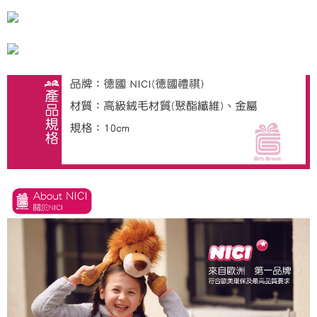
とに計算されます。AFTEEで注文すると、商品を受け取るまで支払い期限
を延長できますが、商品を期限内に受け取れない場合があります（例：予
約商品や商品到着日が比較的遅い商品）。そのため、商品到着の有無に関
わらず、AFTEEで指定された期限内にお支払いください。
二、支払い限度額
1.初回 AFTEEを ご利用の際に、認証結果及び当社の審査の結果に基づ
き、限度額が設定されます。
2.決済金額は最低NT$20です。
3.現在、台湾の会員のみご利用いただけます。
三、利用規約「AFTEE代金後払い」（以下当サービスという）はネットプ
ロテクションズ（以下 AFTEE という）が提供し、AFTEEが代金を徴収し
ます。当サービスご利用の際に提供しなければならない個人情報（注文者
の氏名、電話番号、受取人の氏名、電話番号、受取人住所を含むがこれに
限らない）は、AFTEEに渡され当サービスで必要な範囲内で利用されま
す。AFTEEの個人情報の収集、処理、利用について、詳細はAFTEE公式ホ
ームページの『個人情報の収集、処理及び利用に関する声明』をご参照く
ださい（
https://aftee.tw/privacypolicy/
）。
AFTEEの初回ご利用の際に、審査を通過すれば、最高額がNT$10,000にな
ります。支払い期限を過ぎた場合、その金額に基づいて年利20%の遅延滞
納金が加算されます。未成年の利用者は、事前に法定代理人または後見人
の同意を得ればAFTEEをご利用いただけます。