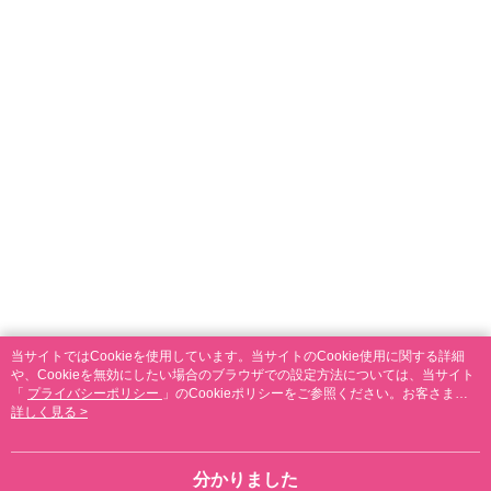
当サイトではCookieを使用しています。当サイトのCookie使用に関する詳細
や、Cookieを無効にしたい場合のブラウザでの設定方法については、当サイト
「
プライバシーポリシー
」のCookieポリシーをご参照ください。お客さま
が、当サイトを引き続き使用される場合、当社がサイト利用規約のCookieポリ
詳しく見る >
シーに基づいてCookieを使用することに同意したものとみなします。
分かりました