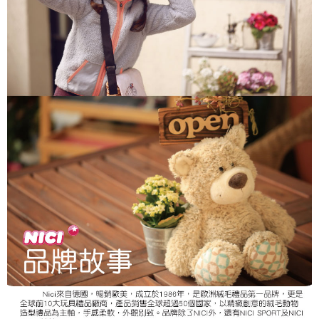
個人情報の処理、利用について疑問がある、または関連する法律の権利を
行使したい場合は、ネットプロテクションズ
cs_tw@netprotections.co.jp
にご連絡ください。上記に示した個人情報を、必要な購入注文書とあわせ
てAFTEEにご提供いただく、またはAFTEEにあなたの個人情報の収集、処
理、利用を許可することににご同意いただけない場合は、当サービスを選
択しないでください。