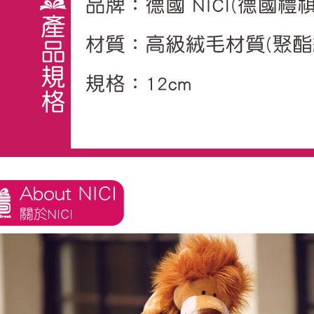
任。
４．使用「
即時審查
結果請求
５．嚴禁
形，恩沛
動。