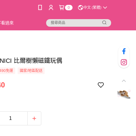
0
中文 (繁體)
新客看過來
41]NICI 比爾樹懶磁鐵玩偶
490免運
國家/地區配送
40