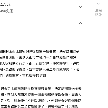
送方式
清除
490免運
紀錄
次付款
付款
樹懶的表弟比爾樹懶剛從樹懶學校畢業，決定離開舒適
面世界闖闖，來到大都市才發現一切事物和動作都好
遭大家都快步行走，街上紅綠燈也不停閃爍變化，連想
過個馬路都沒辦法，每當要跨出第二步時就變燈了，最
定回到樹懶村，重拾緩慢的步調
享後付
懶的表弟比爾樹懶剛從樹懶學校畢業，決定離開舒適圈去
闖闖，來到大都市才發現一切事物和動作都好快，周遭大
FTEE先享後付」】
行走，街上紅綠燈也不停閃爍變化，連想要好好過個馬路
先享後付是「在收到商品之後才付款」的支付方式。 讓您購物簡單
心！
，每當要跨出第二步時就變燈了，最後他決定回到樹懶