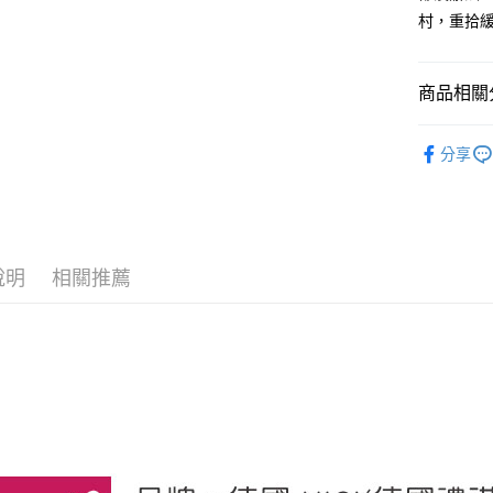
１．簡單
村，重拾
２．便利
運送方式
３．安心
全家付款
【「AFT
商品相關分
每筆NT$1
１．於結帳
付」結帳
🔎 NICI
7-11付款
２．訂單
分享
３．收到繳
【其他動物
每筆NT$1
／ATM／
※ 請注意
宅配
絡購買商品
先享後付
每筆NT$1
※ 交易是
說明
相關推薦
是否繳費成
海外國家
付客戶支
【注意事
１．透過由
交易，需
求債權轉
２．關於
https://aft
３．未成
「AFTE