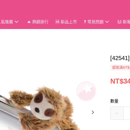
 人氣推薦
🔥 熱銷排行
🆕 新品上市
❓ 常見問題
🙌 
[425
超取滿NT$
NT$3
數量