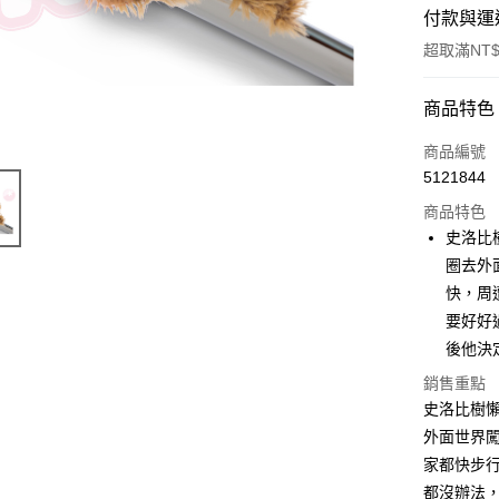
付款與運
超取滿NT$
付款方式
商品特色
信用卡一
商品編號
5121844
超商取貨
商品特色
LINE Pay
史洛比
圈去外
Apple Pay
快，周
街口支付
要好好
後他決
悠遊付
銷售重點
AFTEE先
史洛比樹
相關說明
外面世界
【關於「A
ATM付款
家都快步
AFTEE
便利好安
都沒辦法